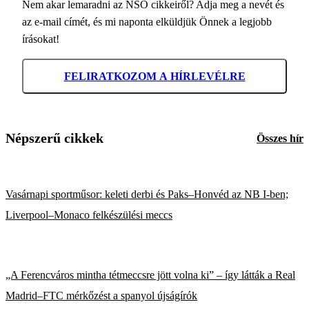
Nem akar lemaradni az NSO cikkeiről? Adja meg a nevét és
az e-mail címét, és mi naponta elküldjük Önnek a legjobb
írásokat!
FELIRATKOZOM A HÍRLEVÉLRE
Népszerű cikkek
Összes hír
Vasárnapi sportműsor: keleti derbi és Paks–Honvéd az NB I-ben;
Liverpool–Monaco felkészülési meccs
„A Ferencváros mintha tétmeccsre jött volna ki” – így látták a Real
Madrid–FTC mérkőzést a spanyol újságírók