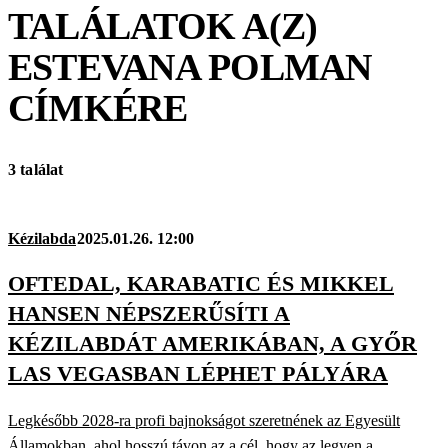
TALÁLATOK A(Z)
ESTEVANA POLMAN
CÍMKÉRE
3 találat
Kézilabda
2025.01.26. 12:00
OFTEDAL, KARABATIC ÉS MIKKEL
HANSEN NÉPSZERŰSÍTI A
KÉZILABDÁT AMERIKÁBAN, A GYŐR
LAS VEGASBAN LÉPHET PÁLYÁRA
Legkésőbb 2028-ra profi bajnokságot szeretnének az Egyesült
Államokban, ahol hosszú távon az a cél, hogy az legyen a