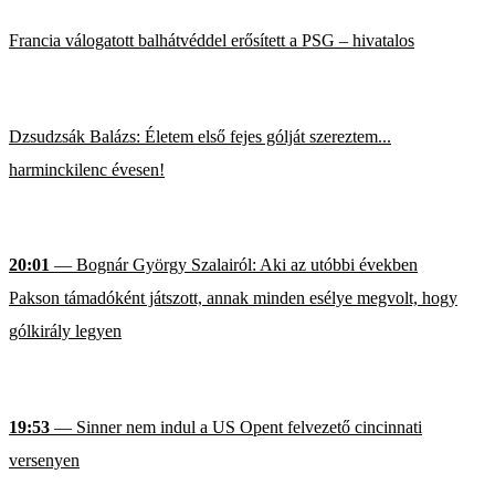
Francia válogatott balhátvéddel erősített a PSG – hivatalos
Dzsudzsák Balázs: Életem első fejes gólját szereztem...
harminckilenc évesen!
20:01
— Bognár György Szalairól: Aki az utóbbi években
Pakson támadóként játszott, annak minden esélye megvolt, hogy
gólkirály legyen
19:53
— Sinner nem indul a US Opent felvezető cincinnati
versenyen