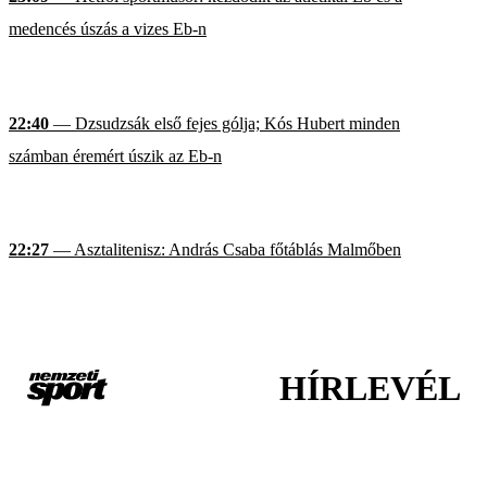
medencés úszás a vizes Eb-n
22:40
— Dzsudzsák első fejes gólja; Kós Hubert minden
számban éremért úszik az Eb-n
22:27
— Asztalitenisz: András Csaba főtáblás Malmőben
HÍRLEVÉL