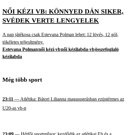
NŐI KÉZI VB: KÖNNYED DÁN SIKER,
SVÉDEK VERTE LENGYELEK
A nap játékosa csak Estevana Polman lehet: 12 lövés, 12 gól,
tökéletes teljesítmény.
Estevana Polman
női kézi-vb
női kézilabda-vb
összefoglaló
kézilabda
Még több sport
23:11
— Atlétika: Bátori Lilianna magasugrásban ezüstérmes az
U20-as vb-n
23:09
— Hétfői sportműsor: kezdődik az atlétikai Eb és a