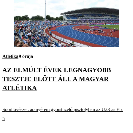
Atlétika
9 órája
AZ ELMÚLT ÉVEK LEGNAGYOBB
TESZTJE ELŐTT ÁLL A MAGYAR
ATLÉTIKA
Sportlövészet: aranyérem gyorstüzelő pisztolyban az U23-as Eb-
n