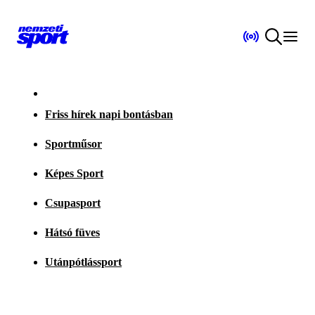
Friss hírek napi bontásban
Sportműsor
Képes Sport
Csupasport
Hátsó füves
Utánpótlássport