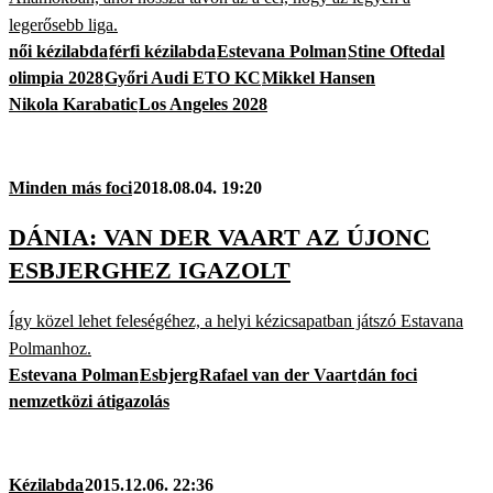
legerősebb liga.
női kézilabda
férfi kézilabda
Estevana Polman
Stine Oftedal
olimpia 2028
Győri Audi ETO KC
Mikkel Hansen
Nikola Karabatic
Los Angeles 2028
Minden más foci
2018.08.04. 19:20
DÁNIA: VAN DER VAART AZ ÚJONC
ESBJERGHEZ IGAZOLT
Így közel lehet feleségéhez, a helyi kézicsapatban játszó Estavana
Polmanhoz.
Estevana Polman
Esbjerg
Rafael van der Vaart
dán foci
nemzetközi átigazolás
Kézilabda
2015.12.06. 22:36