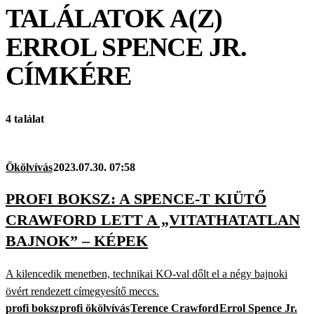
TALÁLATOK A(Z)
ERROL SPENCE JR.
CÍMKÉRE
4 találat
Ökölvívás
2023.07.30. 07:58
PROFI BOKSZ: A SPENCE-T KIÜTŐ
CRAWFORD LETT A „VITATHATATLAN
BAJNOK” – KÉPEK
A kilencedik menetben, technikai KO-val dőlt el a négy bajnoki
övért rendezett címegyesítő meccs.
profi boksz
profi ökölvívás
Terence Crawford
Errol Spence Jr.