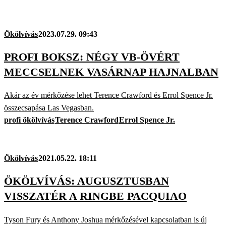
Ökölvívás
2023.07.29. 09:43
PROFI BOKSZ: NÉGY VB-ÖVÉRT
MECCSELNEK VASÁRNAP HAJNALBAN
Akár az év mérkőzése lehet Terence Crawford és Errol Spence Jr.
összecsapása Las Vegasban.
profi ökölvívás
Terence Crawford
Errol Spence Jr.
Ökölvívás
2021.05.22. 18:11
ÖKÖLVÍVÁS: AUGUSZTUSBAN
VISSZATÉR A RINGBE PACQUIAO
Tyson Fury és Anthony Joshua mérkőzésével kapcsolatban is új