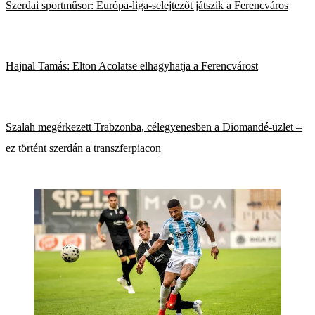
Szerdai sportműsor: Európa-liga-selejtezőt játszik a Ferencváros
Hajnal Tamás: Elton Acolatse elhagyhatja a Ferencvárost
Szalah megérkezett Trabzonba, célegyenesben a Diomandé-üzlet –
ez történt szerdán a transzferpiacon