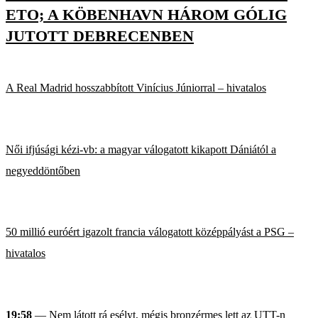
ETO; A KÖBENHAVN HÁROM GÓLIG
JUTOTT DEBRECENBEN
A Real Madrid hosszabbított Vinícius Júniorral – hivatalos
Női ifjúsági kézi-vb: a magyar válogatott kikapott Dániától a
negyeddöntőben
50 millió euróért igazolt francia válogatott középpályást a PSG –
hivatalos
19:58
— Nem látott rá esélyt, mégis bronzérmes lett az UTT-n