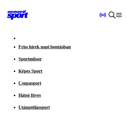
Friss hírek napi bontásban
Sportműsor
Képes Sport
Csupasport
Hátsó füves
Utánpótlássport