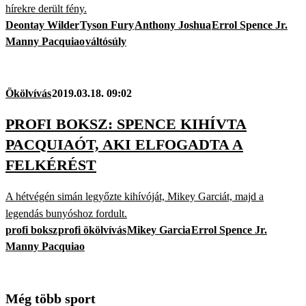
hírekre derült fény.
Deontay Wilder
Tyson Fury
Anthony Joshua
Errol Spence Jr.
Manny Pacquiao
váltósúly
Ökölvívás
2019.03.18. 09:02
PROFI BOKSZ: SPENCE KIHÍVTA
PACQUIAÓT, AKI ELFOGADTA A
FELKÉRÉST
A hétvégén simán legyőzte kihívóját, Mikey Garciát, majd a
legendás bunyóshoz fordult.
profi boksz
profi ökölvívás
Mikey Garcia
Errol Spence Jr.
Manny Pacquiao
Még több sport