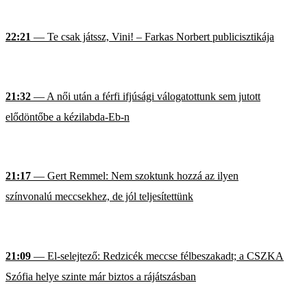
22:21
— Te csak játssz, Vini! – Farkas Norbert publicisztikája
21:32
— A női után a férfi ifjúsági válogatottunk sem jutott
elődöntőbe a kézilabda-Eb-n
21:17
— Gert Remmel: Nem szoktunk hozzá az ilyen
színvonalú meccsekhez, de jól teljesítettünk
21:09
— El-selejtező: Redzicék meccse félbeszakadt; a CSZKA
Szófia helye szinte már biztos a rájátszásban