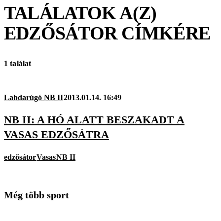
TALÁLATOK A(Z)
EDZŐSÁTOR
CÍMKÉRE
1 találat
Labdarúgó NB II
2013.01.14. 16:49
NB II: A HÓ ALATT BESZAKADT A
VASAS EDZŐSÁTRA
edzősátor
Vasas
NB II
Még több sport