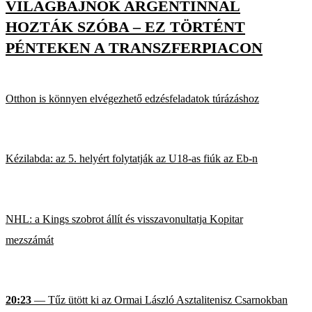
VILÁGBAJNOK ARGENTINNAL
HOZTÁK SZÓBA – EZ TÖRTÉNT
PÉNTEKEN A TRANSZFERPIACON
Otthon is könnyen elvégezhető edzésfeladatok túrázáshoz
Kézilabda: az 5. helyért folytatják az U18-as fiúk az Eb-n
NHL: a Kings szobrot állít és visszavonultatja Kopitar
mezszámát
20:23
— Tűz ütött ki az Ormai László Asztalitenisz Csarnokban