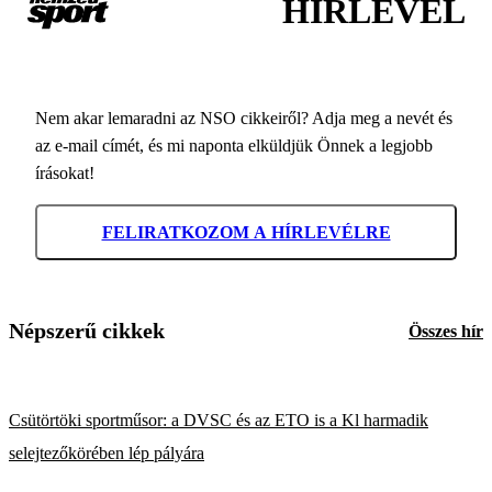
HÍRLEVÉL
Nem akar lemaradni az NSO cikkeiről? Adja meg a nevét és
az e-mail címét, és mi naponta elküldjük Önnek a legjobb
írásokat!
FELIRATKOZOM A HÍRLEVÉLRE
Népszerű cikkek
Összes hír
Csütörtöki sportműsor: a DVSC és az ETO is a Kl harmadik
selejtezőkörében lép pályára