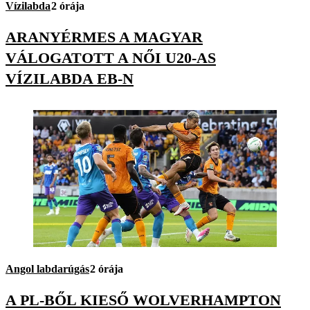
Vízilabda
2 órája
ARANYÉRMES A MAGYAR
VÁLOGATOTT A NŐI U20-AS
VÍZILABDA EB-N
Angol labdarúgás
2 órája
A PL-BŐL KIESŐ WOLVERHAMPTON