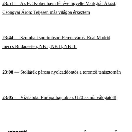
23:51
— Az FC Köbenhavn fél éve figyelte Markgráf Ákost;
Csongvai Áron: Teljesen más világba érkeztem
23:44
— Szombati sportműsor: Ferencváros–Real Madrid
meccs Budapesten; NB I, NB II, NB III
23:08
— Stollárék párosa nyolcaddöntős a torontói tenisztornán
23:05
— Vízilabda: Európa-bajnok az U20-as női válogatott!