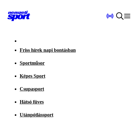
Friss hírek napi bontásban
Sportműsor
Képes Sport
Csupasport
Hátsó füves
Utánpótlássport