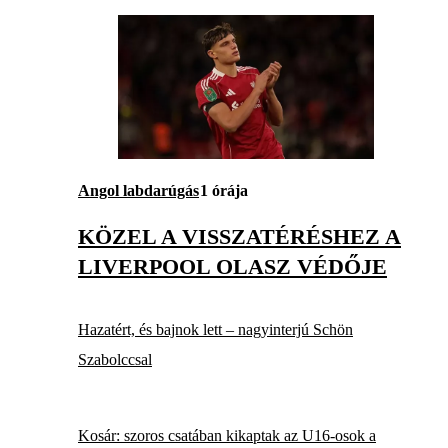
Angol labdarúgás
1 órája
KÖZEL A VISSZATÉRÉSHEZ A
LIVERPOOL OLASZ VÉDŐJE
Hazatért, és bajnok lett – nagyinterjú Schön
Szabolccsal
Kosár: szoros csatában kikaptak az U16-osok a