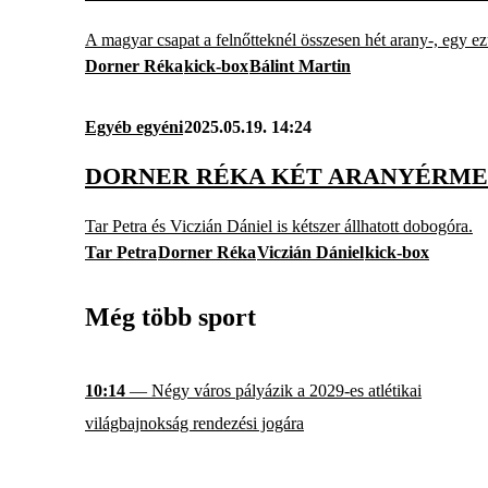
A magyar csapat a felnőtteknél összesen hét arany-, egy ez
Dorner Réka
kick-box
Bálint Martin
Egyéb egyéni
2025.05.19. 14:24
DORNER RÉKA KÉT ARANYÉRME
Tar Petra és Viczián Dániel is kétszer állhatott dobogóra.
Tar Petra
Dorner Réka
Viczián Dániel
kick-box
Még több sport
10:14
— Négy város pályázik a 2029-es atlétikai
világbajnokság rendezési jogára