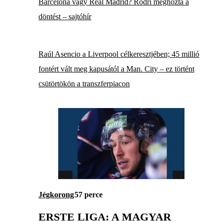
Barcelona vagy Real Madrid? Rodri meghozta a
döntést – sajtóhír
Raúl Asencio a Liverpool célkeresztjében; 45 millió
fontért vált meg kapusától a Man. City – ez történt
csütörtökön a transzferpiacon
Jégkorong
57 perce
ERSTE LIGA: A MAGYAR