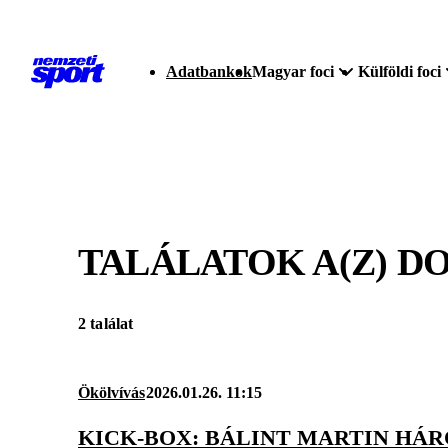
Adatbankok
Magyar foci
Külföldi foci
TALÁLATOK A(Z)
DO
2 találat
Ökölvívás
2026.01.26. 11:15
KICK-BOX: BÁLINT MARTIN HÁ