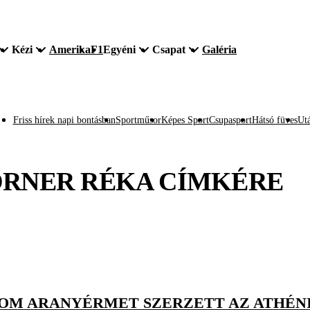
Kézi
Amerika
F1
Egyéni
Csapat
Galéria
Friss hírek napi bontásban
Sportműsor
Képes Sport
Csupasport
Hátsó füves
Utá
RNER RÉKA
CÍMKÉRE
ROM ARANYÉRMET SZERZETT AZ ATHÉNI