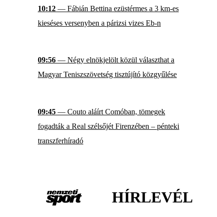
10:12
— Fábián Bettina ezüstérmes a 3 km-es
kieséses versenyben a párizsi vizes Eb-n
09:56
— Négy elnökjelölt közül választhat a
Magyar Teniszszövetség tisztújító közgyűlése
09:45
— Couto aláírt Comóban, tömegek
fogadták a Real szélsőjét Firenzében – pénteki
transzferhíradó
HÍRLEVÉL