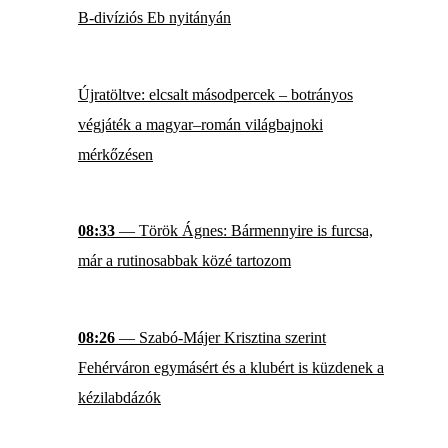
B-divíziós Eb nyitányán
Újratöltve: elcsalt másodpercek – botrányos
végjáték a magyar–román világbajnoki
mérkőzésen
08:33
— Török Ágnes: Bármennyire is furcsa,
már a rutinosabbak közé tartozom
08:26
— Szabó-Májer Krisztina szerint
Fehérváron egymásért és a klubért is küzdenek a
kézilabdázók