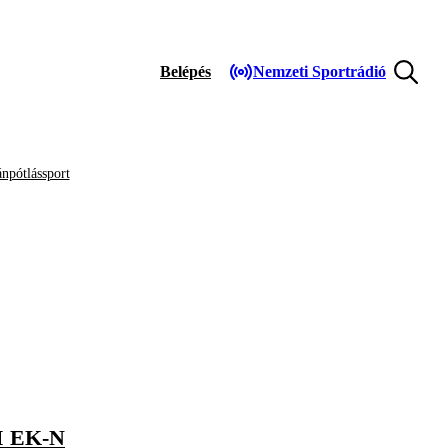
Belépés
Nemzeti Sportrádió
npótlássport
 EK-N