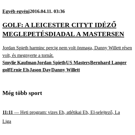
Egyéb egyéni
2016.04.11. 03:36
GOLF: A LEICESTER CITYT IDÉZŐ
MEGLEPETÉSDIADAL A MASTERSEN
Jordan Spieth harminc percig nem volt önmaga, Danny Willett résen
volt, és megnyerte a tornát.
Smylie Kaufman
Jordan Spieth
US Masters
Bernhard Langer
golf
Ernie Els
Jason Day
Danny Willett
Még több sport
11:11
— Heti program: vizes Eb, atlétikai Eb, El-selejtező, La
Liga