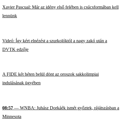
Xavier Pascual: Már az idény első felében is csúcsformában kell
lennünk
Videó: Így kért elnézést a szurkolóktól a nagy zakó után a
DVTK edzője
A FIDE két héten belül dönt az oroszok sakkolimpiai
indulásának ügyében
08:57
— WNBA: Juhász Dorkáék ismét győztek, rájátszásban a
Minnesota