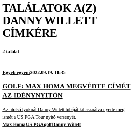
TALÁLATOK A(Z)
DANNY WILLETT
CÍMKÉRE
2 találat
Egyéb egyéni
2022.09.19. 10:35
GOLF: MAX HOMA MEGVÉDTE CÍMÉT
AZ IDÉNYNYITÓN
Az utolsó lyuknál Danny Willett hibáját kihasználva nyerte meg
ismét a US PGA Tour nyitó versenyét.
Max Homa
US PGA
golf
Danny Willett