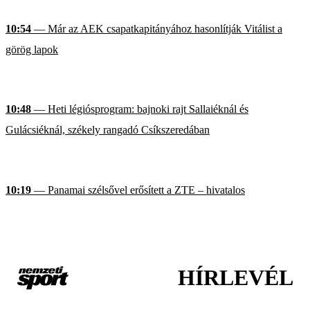
10:54
— Már az AEK csapatkapitányához hasonlítják Vitálist a
görög lapok
10:48
— Heti légiósprogram: bajnoki rajt Sallaiéknál és
Gulácsiéknál, székely rangadó Csíkszeredában
10:19
— Panamai szélsővel erősített a ZTE – hivatalos
HÍRLEVÉL