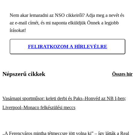
Nem akar lemaradni az NSO cikkeiről? Adja meg a nevét és
az e-mail címét, és mi naponta elküldjük Önnek a legjobb
írásokat!
FELIRATKOZOM A HÍRLEVÉLRE
Népszerű cikkek
Összes hír
Vasárnapi sportműsor: keleti derbi és Paks–Honvéd az NB I-ben;
Liverpool–Monaco felkészülési meccs
„A Ferencváros mintha tétmeccsre jött volna ki” – így látták a Real