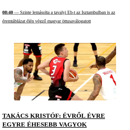
08:40
— Szinte lemásolta a tavalyi Eb-t az Isztambulban is az
éremtáblázat élén végző magyar öttusaválogatott
TAKÁCS KRISTÓF: ÉVRŐL ÉVRE
EGYRE ÉHESEBB VAGYOK