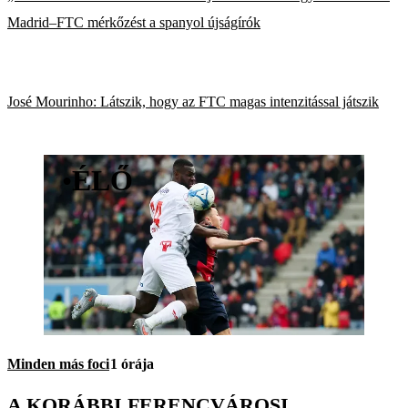
Madrid–FTC mérkőzést a spanyol újságírók
José Mourinho: Látszik, hogy az FTC magas intenzitással játszik
•
ÉLŐ
Minden más foci
1 órája
A KORÁBBI FERENCVÁROSI