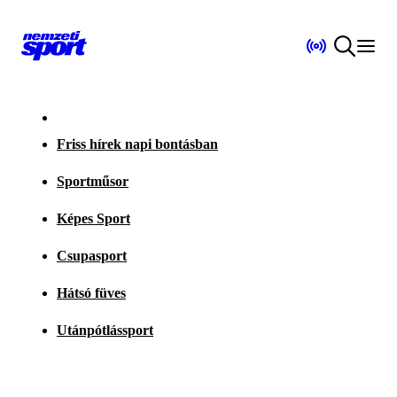
Friss hírek napi bontásban
Sportműsor
Képes Sport
Csupasport
Hátsó füves
Utánpótlássport