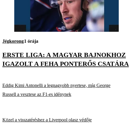
Jégkorong
1 órája
ERSTE LIGA: A MAGYAR BAJNOKHOZ
IGAZOLT A FEHA PONTERŐS CSATÁRA
Eddig Kimi Antonelli a legnagyobb nyertese, míg George
Russell a vesztese az F1-es idénynek
Közel a visszatéréshez a Liverpool olasz védője