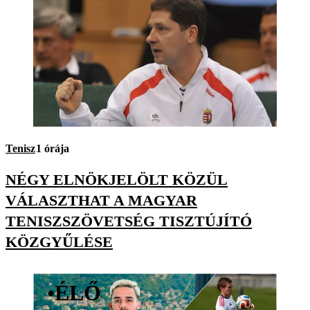
Tenisz
1 órája
NÉGY ELNÖKJELÖLT KÖZÜL
VÁLASZTHAT A MAGYAR
TENISZSZÖVETSÉG TISZTÚJÍTÓ
KÖZGYŰLÉSE
•
ÉLŐ