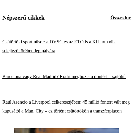
Népszerű cikkek
Összes hír
Csütörtöki sportműsor: a DVSC és az ETO is a Kl harmadik
selejtezőkörében lép pályára
Barcelona vagy Real Madrid? Rodri meghozta a döntést – sajtóhír
Raúl Asencio a Liverpool célkeresztjében; 45 millió fontért vált meg
kapusától a Man. City – ez történt csütörtökön a transzferpiacon