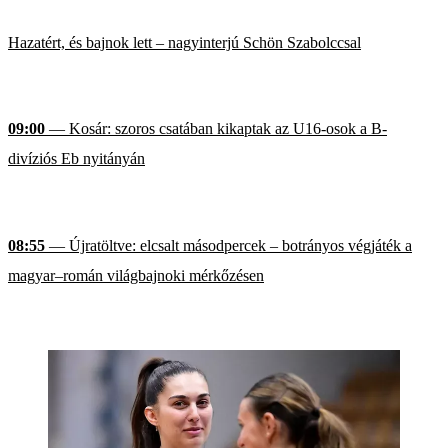
Hazatért, és bajnok lett – nagyinterjú Schön Szabolccsal
09:00
— Kosár: szoros csatában kikaptak az U16-osok a B-
divíziós Eb nyitányán
08:55
— Újratöltve: elcsalt másodpercek – botrányos végjáték a
magyar–román világbajnoki mérkőzésen