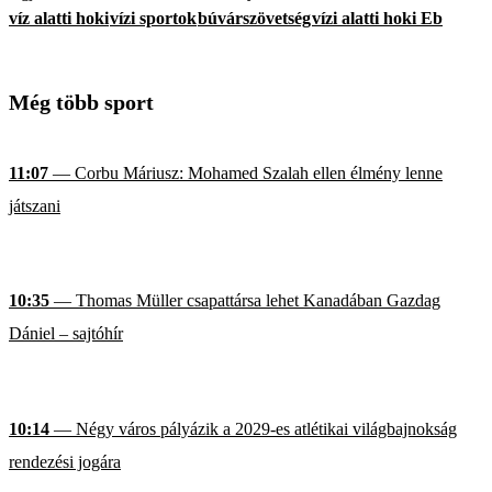
víz alatti hoki
vízi sportok
búvárszövetség
vízi alatti hoki Eb
Még több sport
11:07
— Corbu Máriusz: Mohamed Szalah ellen élmény lenne
játszani
10:35
— Thomas Müller csapattársa lehet Kanadában Gazdag
Dániel – sajtóhír
10:14
— Négy város pályázik a 2029-es atlétikai világbajnokság
rendezési jogára