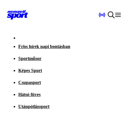
Friss hírek napi bontásban
Sportműsor
Képes Sport
Csupasport
Hátsó füves
Utánpótlássport