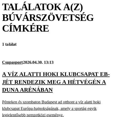
TALÁLATOK A(Z)
BÚVÁRSZÖVETSÉG
CÍMKÉRE
1 találat
Csupasport
2026.04.30. 13:13
A VÍZ ALATTI HOKI KLUBCSAPAT EB-
JÉT RENDEZIK MEG A HÉTVÉGÉN A
DUNA ARÉNÁBAN
Pénteken és szombaton Budapest ad otthont a víz alatti hoki
klubcsapat Európa-bajnokságának, amely a sportág egyik
legjelentősebb nemzetközi eseménye.