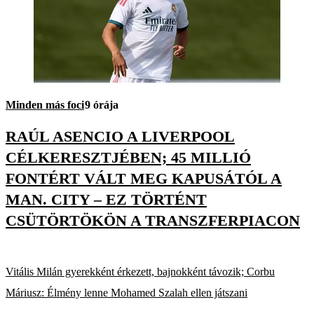
Minden más foci
9 órája
RAÚL ASENCIO A LIVERPOOL
CÉLKERESZTJÉBEN; 45 MILLIÓ
FONTÉRT VÁLT MEG KAPUSÁTÓL A
MAN. CITY – EZ TÖRTÉNT
CSÜTÖRTÖKÖN A TRANSZFERPIACON
Vitális Milán gyerekként érkezett, bajnokként távozik; Corbu
Máriusz: Élmény lenne Mohamed Szalah ellen játszani