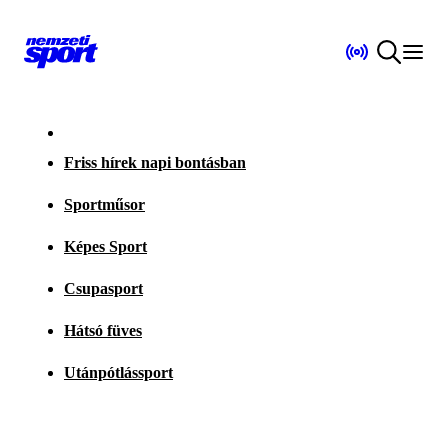
Friss hírek napi bontásban
Sportműsor
Képes Sport
Csupasport
Hátsó füves
Utánpótlássport