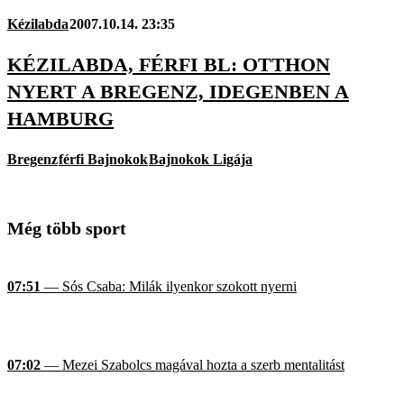
Kézilabda
2007.10.14. 23:35
KÉZILABDA, FÉRFI BL: OTTHON
NYERT A BREGENZ, IDEGENBEN A
HAMBURG
Bregenz
férfi Bajnokok
Bajnokok Ligája
Még több sport
07:51
— Sós Csaba: Milák ilyenkor szokott nyerni
07:02
— Mezei Szabolcs magával hozta a szerb mentalitást