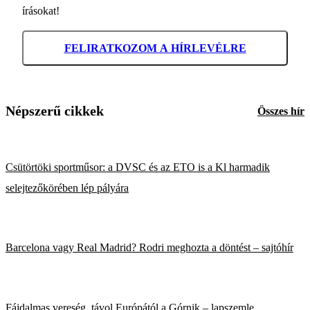
írásokat!
FELIRATKOZOM A HÍRLEVÉLRE
Népszerű cikkek
Összes hír
Csütörtöki sportműsor: a DVSC és az ETO is a Kl harmadik
selejtezőkörében lép pályára
Barcelona vagy Real Madrid? Rodri meghozta a döntést – sajtóhír
Fájdalmas vereség, távol Európától a Górnik – lapszemle