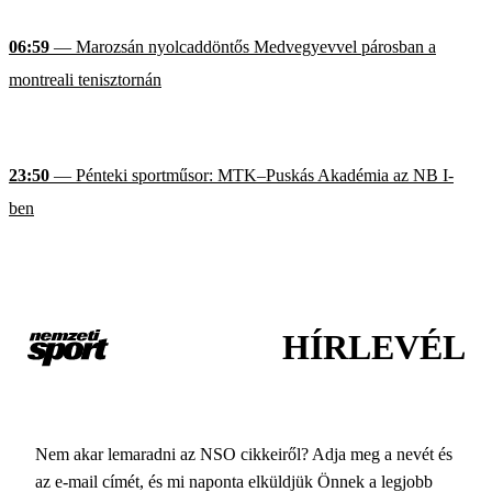
06:59
— Marozsán nyolcaddöntős Medvegyevvel párosban a
montreali tenisztornán
23:50
— Pénteki sportműsor: MTK–Puskás Akadémia az NB I-
ben
HÍRLEVÉL
Nem akar lemaradni az NSO cikkeiről? Adja meg a nevét és
az e-mail címét, és mi naponta elküldjük Önnek a legjobb