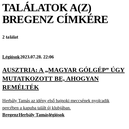
TALÁLATOK A(Z)
BREGENZ
CÍMKÉRE
2 találat
Légiósok
2023.07.28. 22:06
AUSZTRIA: A „MAGYAR GÓLGÉP” ÚGY
MUTATKOZOTT BE, AHOGYAN
REMÉLTÉK
Herbály Tamás az idény első bajnoki meccsének nyolcadik
percében a kapuba talált új klubjában.
Bregenz
Herbály Tamás
légiósok