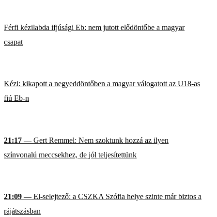
Férfi kézilabda ifjúsági Eb: nem jutott elődöntőbe a magyar
csapat
Kézi: kikapott a negyeddöntőben a magyar válogatott az U18-as
fiú Eb-n
21:17
— Gert Remmel: Nem szoktunk hozzá az ilyen
színvonalú meccsekhez, de jól teljesítettünk
21:09
— El-selejtező: a CSZKA Szófia helye szinte már biztos a
rájátszásban