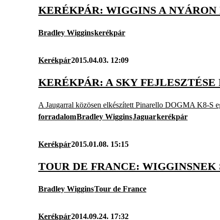
KERÉKPÁR: WIGGINS A NYÁRON
Bradley Wiggins
kerékpár
Kerékpár
2015.04.03. 12:09
KERÉKPÁR: A SKY FEJLESZTÉSE
A Jaugarral közösen elkészített Pinarello DOGMA K8-S egy
forradalom
Bradley Wiggins
Jaguar
kerékpár
Kerékpár
2015.01.08. 15:15
TOUR DE FRANCE: WIGGINSNEK 
Bradley Wiggins
Tour de France
Kerékpár
2014.09.24. 17:32