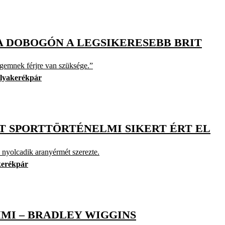
 A DOBOGÓN A LEGSIKERESEBB BRIT
gemnek férjre van szüksége.”
lyakerékpár
IT SPORTTÖRTÉNELMI SIKERT ÉRT EL
 a nyolcadik aranyérmét szerezte.
kerékpár
MMI – BRADLEY WIGGINS