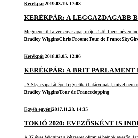
Kerékpár
2019.03.19. 17:08
KERÉKPÁR: A LEGGAZDAGABB BR
Megmenekült a versenycsapat, május 1-től Ineos néven ind
Bradley Wiggins
Chris Froome
Tour de France
Sky
Giro
Kerékpár
2018.03.05. 12:06
KERÉKPÁR: A BRIT PARLAMENT
„A Sky csapat átlépett egy etikai határvonalat, mivel nem o
Bradley Wiggins
Tour de France
dopping
Egyéb egyéni
2017.11.28. 14:35
TOKIÓ 2020: EVEZŐSKÉNT IS I
A 37 éves Wigginst a kétszeres olimpiai bajnok evezős, Jam