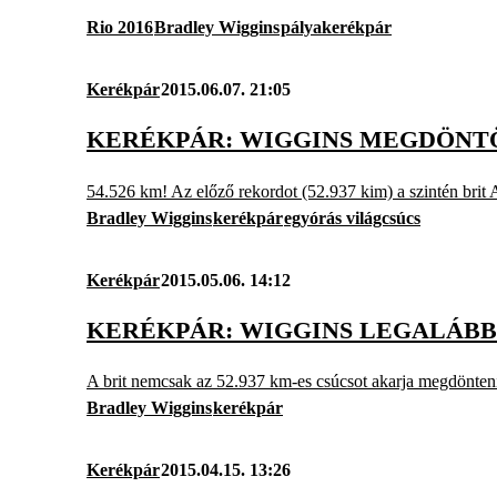
Rio 2016
Bradley Wiggins
pályakerékpár
Kerékpár
2015.06.07. 21:05
KERÉKPÁR: WIGGINS MEGDÖNT
54.526 km! Az előző rekordot (52.937 kim) a szintén brit A
Bradley Wiggins
kerékpár
egyórás világcsúcs
Kerékpár
2015.05.06. 14:12
KERÉKPÁR: WIGGINS LEGALÁBB
A brit nemcsak az 52.937 km-es csúcsot akarja megdönteni 
Bradley Wiggins
kerékpár
Kerékpár
2015.04.15. 13:26