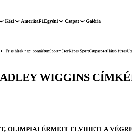
Kézi
Amerika
F1
Egyéni
Csapat
Galéria
Friss hírek napi bontásban
Sportműsor
Képes Sport
Csupasport
Hátsó füves
Utá
ADLEY WIGGINS
CÍMKÉ
, OLIMPIAI ÉRMEIT ELVIHETI A VÉGR