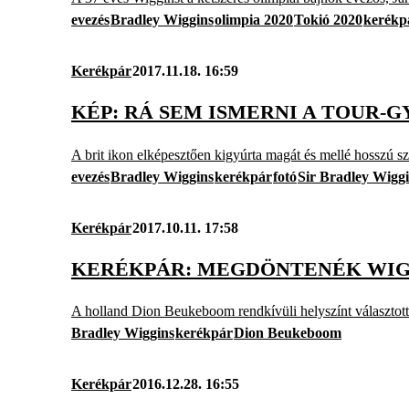
evezés
Bradley Wiggins
olimpia 2020
Tokió 2020
kerékp
Kerékpár
2017.11.18. 16:59
KÉP: RÁ SEM ISMERNI A TOUR-G
A brit ikon elképesztően kigyúrta magát és mellé hosszú sza
evezés
Bradley Wiggins
kerékpár
fotó
Sir Bradley Wigg
Kerékpár
2017.10.11. 17:58
KERÉKPÁR: MEGDÖNTENÉK WIG
A holland Dion Beukeboom rendkívüli helyszínt választott
Bradley Wiggins
kerékpár
Dion Beukeboom
Kerékpár
2016.12.28. 16:55