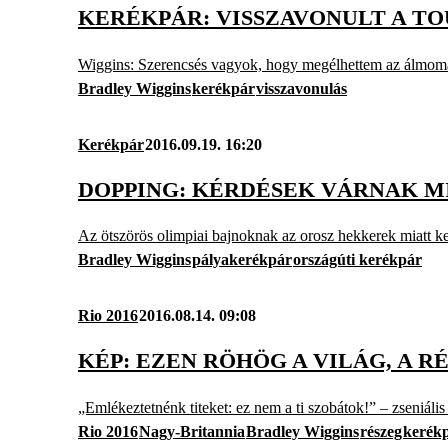
KERÉKPÁR: VISSZAVONULT A TO
Wiggins: Szerencsés vagyok, hogy megélhettem az álmoma
Bradley Wiggins
kerékpár
visszavonulás
Kerékpár
2016.09.19. 16:20
DOPPING: KÉRDÉSEK VÁRNAK M
Az ötszörös olimpiai bajnoknak az orosz hekkerek miatt k
Bradley Wiggins
pályakerékpár
országúti kerékpár
Rio 2016
2016.08.14. 09:08
KÉP: EZEN RÖHÖG A VILÁG, A 
„Emlékeztetnénk titeket: ez nem a ti szobátok!” – zseniális
Rio 2016
Nagy-Britannia
Bradley Wiggins
részeg
kerék