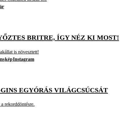
ár
YŐZTES BRITRE, ÍGY NÉZ KI MOST!
kállat is növesztett!
ins
kép
Instagram
GINS EGYÓRÁS VILÁGCSÚCSÁT
 a rekorddöntésre.