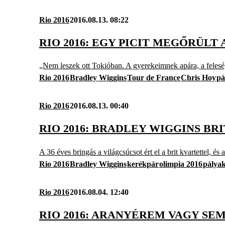
Rio 2016
2016.08.13. 08:22
RIO 2016: EGY PICIT MEGŐRÜLT
„Nem leszek ott Tokióban. A gyerekeimnek apára, a felesé
Rio 2016
Bradley Wiggins
Tour de France
Chris Hoy
pá
Rio 2016
2016.08.13. 00:40
RIO 2016: BRADLEY WIGGINS BR
A 36 éves bringás a világcsúcsot ért el a brit kvartettel, és
Rio 2016
Bradley Wiggins
kerékpár
olimpia 2016
pálya
Rio 2016
2016.08.04. 12:40
RIO 2016: ARANYÉREM VAGY SE