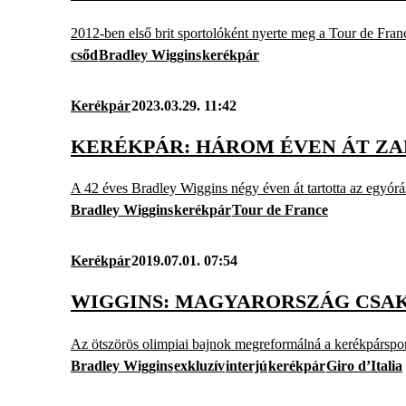
2012-ben első brit sportolóként nyerte meg a Tour de Franc
csőd
Bradley Wiggins
kerékpár
Kerékpár
2023.03.29. 11:42
KERÉKPÁR: HÁROM ÉVEN ÁT ZA
A 42 éves Bradley Wiggins négy éven át tartotta az egyórá
Bradley Wiggins
kerékpár
Tour de France
Kerékpár
2019.07.01. 07:54
WIGGINS: MAGYARORSZÁG CSAK
Az ötszörös olimpiai bajnok megreformálná a kerékpárspor
Bradley Wiggins
exkluzív
interjú
kerékpár
Giro d’Italia