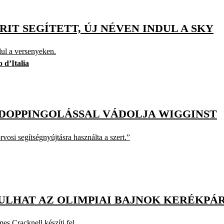
IT SEGÍTETT, ÚJ NÉVEN INDUL A SKY
ul a versenyeken.
 d’Italia
 DOPPINGOLÁSSAL VÁDOLJA WIGGINST
rvosi segítségnyújtásra használta a szert.”
NDULHAT AZ OLIMPIAI BAJNOK KERÉKPÁ
es Cracknell készíti fel.