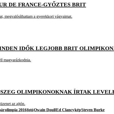
UR DE FRANCE-GYŐZTES BRIT
t, megvalósíthattam a gyerekkori vágyaimat.
INDEN IDŐK LEGJOBB BRIT OLIMPIKO
ell magyarázkodnia.
RÉSZEG OLIMPIKONOKNAK ÍRTAK LEVEL
 üzenet az ajtón.
pár
olimpia 2016
fotó
Owain Doull
Ed Clancy
kép
Steven Burke