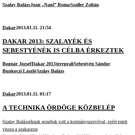
Szalay Balázs
Joan „Nani” Roma
Szaller Zoltán
Dakar
2013.01.11. 21:54
DAKAR 2013: SZALAYÉK ÉS
SEBESTYÉNÉK IS CÉLBA ÉRKEZTEK
Bognár József
Dakar 2013
tereprali
Sebestyén Sándor
Bunkoczi László
Szalay Balázs
Dakar
2013.01.11. 01:17
A TECHNIKA ÖRDÖGE KÖZBELÉP
Szalay Balázséknak gondjuk volt a kormányszervóval, ezért estek
vissza a szakaszon