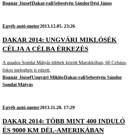
Bognár József
Dakar-rali
Sebestyén Sándor
Dési János
Egyéb autó-motor
2013.12.05. 23:26
DAKAR 2014: UNGVÁRI MIKLÓSÉK
CÉLJA A CÉLBA ÉRKEZÉS
A quados Somfai Mátyás többek között Marokkóban, 60 Celsius-
fokos melegben is edzett.
Bognár József
Ungvári Miklós
Dakar-rali
Sebestyén Sándor
Somfai Mátyás
Egyéb autó-motor
2013.11.20. 17:29
DAKAR 2014: TÖBB MINT 400 INDULÓ
ÉS 9000 KM DÉL-AMERIKÁBAN