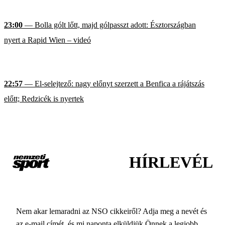
23:00
— Bolla gólt lőtt, majd gólpasszt adott: Észtországban
nyert a Rapid Wien – videó
22:57
— El-selejtező: nagy előnyt szerzett a Benfica a rájátszás
előtt; Redzicék is nyertek
HÍRLEVÉL
Nem akar lemaradni az NSO cikkeiről? Adja meg a nevét és
az e-mail címét, és mi naponta elküldjük Önnek a legjobb