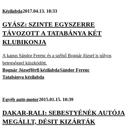
Kézilabda
2017.04.13. 18:33
GYÁSZ: SZINTE EGYSZERRE
TÁVOZOTT A TATABÁNYA KÉT
KLUBIKONJA
A kapus Sándor Ferenc és a szélső Bognár József is súlyos
betegséggel küszködött.
Bognár József
férfi kézilabda
Sándor Ferenc
Tatabánya kézilabda
Egyéb autó-motor
2015.01.15. 10:39
DAKAR-RALI: SEBESTYÉNÉK AUTÓJA
MEGÁLLT, DÉSIT KIZÁRTÁK