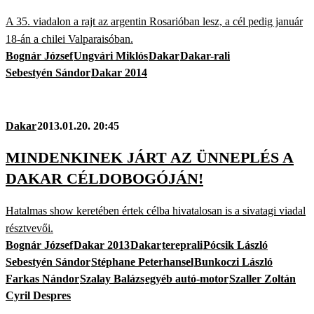
A 35. viadalon a rajt az argentin Rosarióban lesz, a cél pedig január
18-án a chilei Valparaisóban.
Bognár József
Ungvári Miklós
Dakar
Dakar-rali
Sebestyén Sándor
Dakar 2014
Dakar
2013.01.20. 20:45
MINDENKINEK JÁRT AZ ÜNNEPLÉS A
DAKAR CÉLDOBOGÓJÁN!
Hatalmas show keretében értek célba hivatalosan is a sivatagi viadal
résztvevői.
Bognár József
Dakar 2013
Dakar
tereprali
Pócsik László
Sebestyén Sándor
Stéphane Peterhansel
Bunkoczi László
Farkas Nándor
Szalay Balázs
egyéb autó-motor
Szaller Zoltán
Cyril Despres