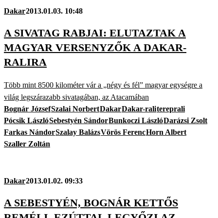
Dakar
2013.01.03. 10:48
A SIVATAG RABJAI: ELUTAZTAK A
MAGYAR VERSENYZŐK A DAKAR-
RALIRA
Több mint 8500 kilométer vár a „négy és fél” magyar egységre a
világ legszárazabb sivatagában, az Atacamában
Bognár József
Szalai Norbert
Dakar
Dakar-rali
tereprali
Pócsik László
Sebestyén Sándor
Bunkoczi László
Darázsi Zsolt
Farkas Nándor
Szalay Balázs
Vörös Ferenc
Horn Albert
Szaller Zoltán
Dakar
2013.01.02. 09:33
A SEBESTYÉN, BOGNÁR KETTŐS
REMÉLI, EZÚTTAL LEGYŐZI AZ