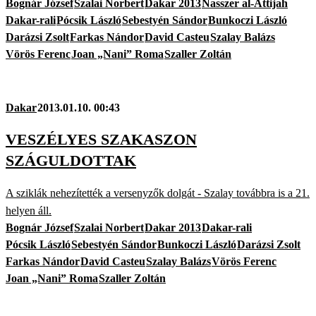
Bognár József
Szalai Norbert
Dakar 2013
Nasszer al-Attijah
Dakar-rali
Pócsik László
Sebestyén Sándor
Bunkoczi László
Darázsi Zsolt
Farkas Nándor
David Casteu
Szalay Balázs
Vörös Ferenc
Joan „Nani” Roma
Szaller Zoltán
Dakar
2013.01.10. 00:43
VESZÉLYES SZAKASZON
SZÁGULDOTTAK
A sziklák nehezítették a versenyzők dolgát - Szalay továbbra is a 21.
helyen áll.
Bognár József
Szalai Norbert
Dakar 2013
Dakar-rali
Pócsik László
Sebestyén Sándor
Bunkoczi László
Darázsi Zsolt
Farkas Nándor
David Casteu
Szalay Balázs
Vörös Ferenc
Joan „Nani” Roma
Szaller Zoltán