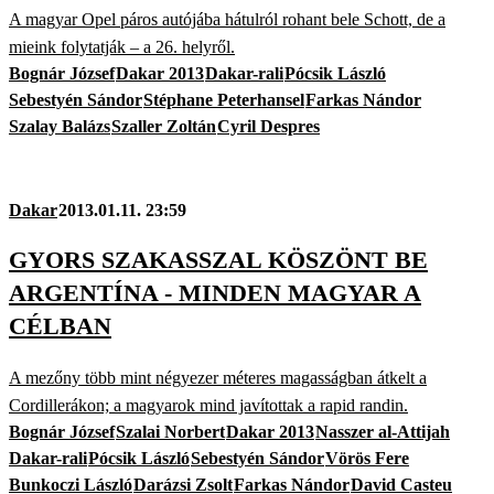
A magyar Opel páros autójába hátulról rohant bele Schott, de a
mieink folytatják – a 26. helyről.
Bognár József
Dakar 2013
Dakar-rali
Pócsik László
Sebestyén Sándor
Stéphane Peterhansel
Farkas Nándor
Szalay Balázs
Szaller Zoltán
Cyril Despres
Dakar
2013.01.11. 23:59
GYORS SZAKASSZAL KÖSZÖNT BE
ARGENTÍNA - MINDEN MAGYAR A
CÉLBAN
A mezőny több mint négyezer méteres magasságban átkelt a
Cordillerákon; a magyarok mind javítottak a rapid randin.
Bognár József
Szalai Norbert
Dakar 2013
Nasszer al-Attijah
Dakar-rali
Pócsik László
Sebestyén Sándor
Vörös Fere
Bunkoczi László
Darázsi Zsolt
Farkas Nándor
David Casteu