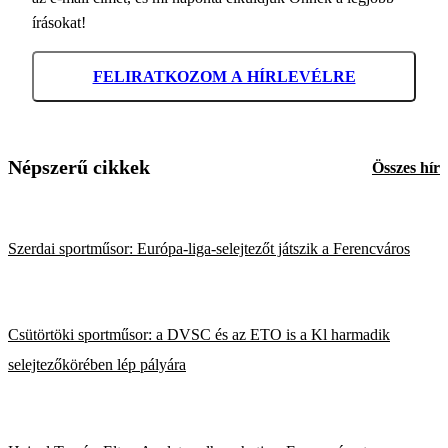
írásokat!
FELIRATKOZOM A HÍRLEVÉLRE
Népszerű cikkek
Összes hír
Szerdai sportműsor: Európa-liga-selejtezőt játszik a Ferencváros
Csütörtöki sportműsor: a DVSC és az ETO is a Kl harmadik
selejtezőkörében lép pályára