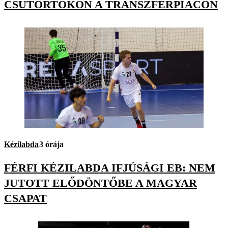
CSÜTÖRTÖKÖN A TRANSZFERPIACON
Kézilabda
3 órája
FÉRFI KÉZILABDA IFJÚSÁGI EB: NEM
JUTOTT ELŐDÖNTŐBE A MAGYAR
CSAPAT