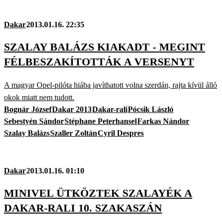
Dakar
2013.01.16. 22:35
SZALAY BALÁZS KIAKADT - MEGINT
FÉLBESZAKÍTOTTÁK A VERSENYT
A magyar Opel-pilóta hiába javíthatott volna szerdán, rajta kívül álló
okok miatt nem tudott.
Bognár József
Dakar 2013
Dakar-rali
Pócsik László
Sebestyén Sándor
Stéphane Peterhansel
Farkas Nándor
Szalay Balázs
Szaller Zoltán
Cyril Despres
Dakar
2013.01.16. 01:10
MINIVEL ÜTKÖZTEK SZALAYÉK A
DAKAR-RALI 10. SZAKASZÁN