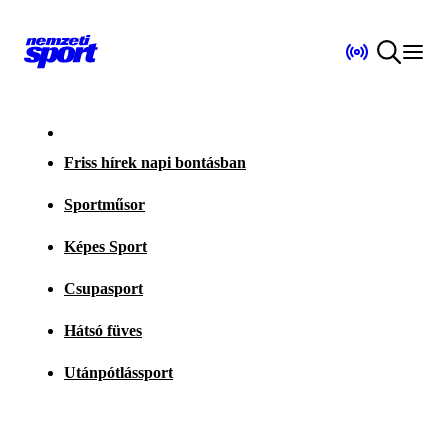
Friss hírek napi bontásban
Sportműsor
Képes Sport
Csupasport
Hátsó füves
Utánpótlássport