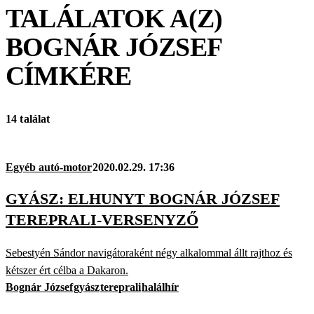
TALÁLATOK A(Z)
BOGNÁR JÓZSEF
CÍMKÉRE
14 találat
Egyéb autó-motor
2020.02.29. 17:36
GYÁSZ: ELHUNYT BOGNÁR JÓZSEF
TEREPRALI-VERSENYZŐ
Sebestyén Sándor navigátoraként négy alkalommal állt rajthoz és
kétszer ért célba a Dakaron.
Bognár József
gyász
tereprali
halálhír