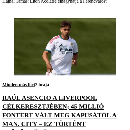
Hajnal Tamás: Elton Acolatse elhagyhatja a Ferencvárost
Minden más foci
2 órája
RAÚL ASENCIO A LIVERPOOL
CÉLKERESZTJÉBEN; 45 MILLIÓ
FONTÉRT VÁLT MEG KAPUSÁTÓL A
MAN. CITY – EZ TÖRTÉNT