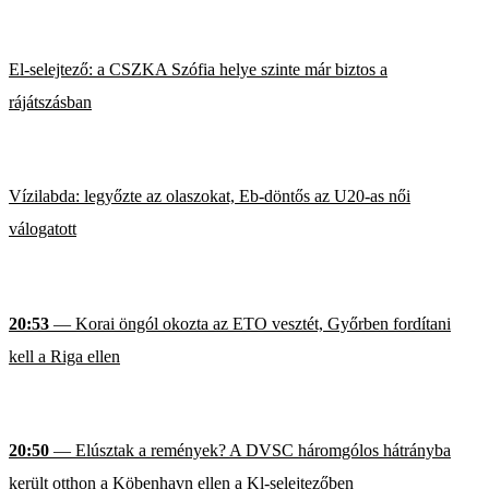
El-selejtező: a CSZKA Szófia helye szinte már biztos a
rájátszásban
Vízilabda: legyőzte az olaszokat, Eb-döntős az U20-as női
válogatott
20:53
— Korai öngól okozta az ETO vesztét, Győrben fordítani
kell a Riga ellen
20:50
— Elúsztak a remények? A DVSC háromgólos hátrányba
került otthon a Köbenhavn ellen a Kl-selejtezőben