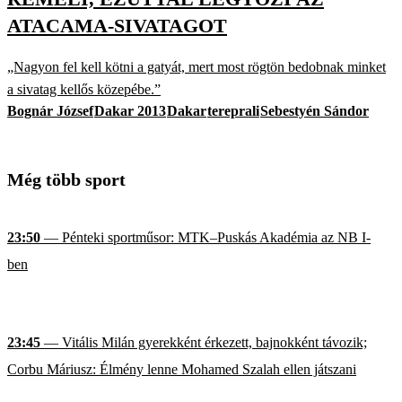
ATACAMA-SIVATAGOT
„Nagyon fel kell kötni a gatyát, mert most rögtön bedobnak minket
a sivatag kellős közepébe.”
Bognár József
Dakar 2013
Dakar
tereprali
Sebestyén Sándor
Még több sport
23:50
— Pénteki sportműsor: MTK–Puskás Akadémia az NB I-
ben
23:45
— Vitális Milán gyerekként érkezett, bajnokként távozik;
Corbu Máriusz: Élmény lenne Mohamed Szalah ellen játszani