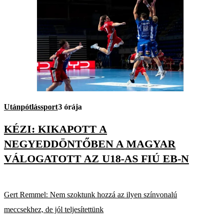
Utánpótlássport
3 órája
KÉZI: KIKAPOTT A
NEGYEDDÖNTŐBEN A MAGYAR
VÁLOGATOTT AZ U18-AS FIÚ EB-N
Gert Remmel: Nem szoktunk hozzá az ilyen színvonalú
meccsekhez, de jól teljesítettünk