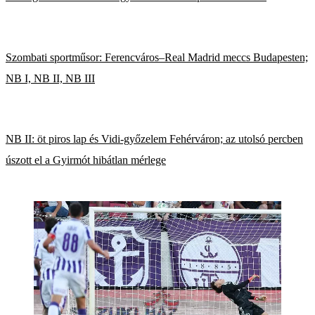
Szombati sportműsor: Ferencváros–Real Madrid meccs Budapesten;
NB I, NB II, NB III
NB II: öt piros lap és Vidi-győzelem Fehérváron; az utolsó percben
úszott el a Gyirmót hibátlan mérlege