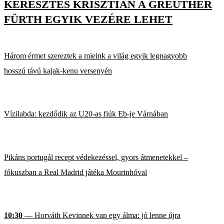
KERESZTES KRISZTIÁN A GREUTHER
FÜRTH EGYIK VEZÉRE LEHET
Három érmet szereztek a mieink a világ egyik legnagyobb
hosszú távú kajak-kenu versenyén
Vízilabda: kezdődik az U20-as fiúk Eb-je Várnában
Pikáns portugál recept védekezéssel, gyors átmenetekkel –
fókuszban a Real Madrid játéka Mourinhóval
10:30
— Horváth Kevinnek van egy álma: jó lenne újra