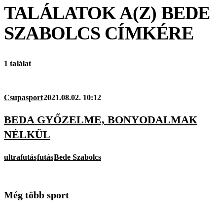
TALÁLATOK A(Z)
BEDE
SZABOLCS
CÍMKÉRE
1 találat
Csupasport
2021.08.02. 10:12
BEDA GYŐZELME, BONYODALMAK
NÉLKÜL
ultrafutás
futás
Bede Szabolcs
Még több sport