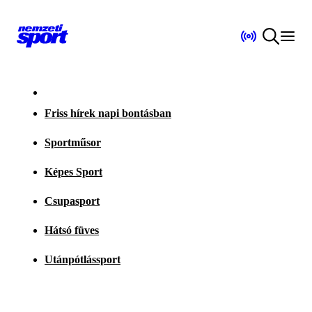
Friss hírek napi bontásban
Sportműsor
Képes Sport
Csupasport
Hátsó füves
Utánpótlássport