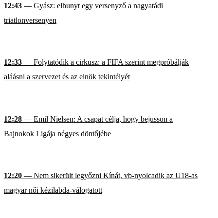
12:43
— Gyász: elhunyt egy versenyző a nagyatádi
triatlonversenyen
12:33
— Folytatódik a cirkusz: a FIFA szerint megpróbálják
aláásni a szervezet és az elnök tekintélyét
12:28
— Emil Nielsen: A csapat célja, hogy bejusson a
Bajnokok Ligája négyes döntőjébe
12:20
— Nem sikerült legyőzni Kínát, vb-nyolcadik az U18-as
magyar női kézilabda-válogatott