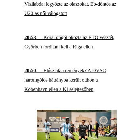
Vízilabda: legyőzte az olaszokat, Eb-döntős az
U20-as női válogatott
20:53
— Korai öngól okozta az ETO vesztét,
Győrben fordítani kell a Riga ellen
20:50
— Elúsztak a remények? A DVSC
háromgólos hátrányba került otthon a
Köbenhavn ellen a Kl-selejtezőben