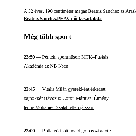
A 32 éves, 190 centiméter magas Beatriz Sánchez az Arask
Beatriz Sánchez
PEAC
női kosárlabda
Még több sport
23:50
— Pénteki sportműsor: MTK–Puskás
Akadémia az NB I-ben
23:45
— Vitális Milán gyerekként érkezett,
bajnokként távozik; Corbu Máriusz: Élmény
lenne Mohamed Szalah ellen játszani
23:00
— Bolla gólt lőtt, majd gólpasszt adott: