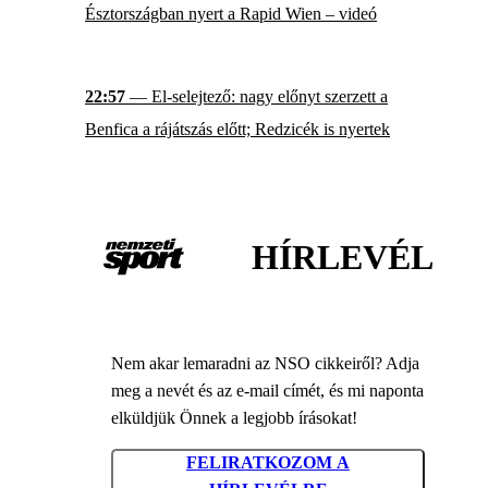
Észtországban nyert a Rapid Wien – videó
22:57
— El-selejtező: nagy előnyt szerzett a
Benfica a rájátszás előtt; Redzicék is nyertek
HÍRLEVÉL
Nem akar lemaradni az NSO cikkeiről? Adja
meg a nevét és az e-mail címét, és mi naponta
elküldjük Önnek a legjobb írásokat!
FELIRATKOZOM A