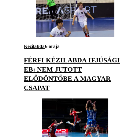
Kézilabda
6 órája
FÉRFI KÉZILABDA IFJÚSÁGI
EB: NEM JUTOTT
ELŐDÖNTŐBE A MAGYAR
CSAPAT