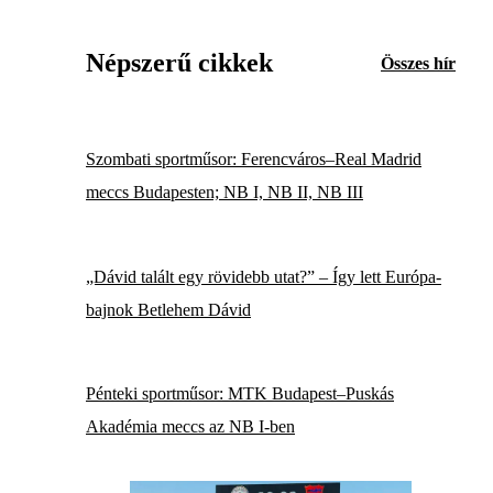
Népszerű cikkek
Összes hír
Szombati sportműsor: Ferencváros–Real Madrid
meccs Budapesten; NB I, NB II, NB III
„Dávid talált egy rövidebb utat?” – Így lett Európa-
bajnok Betlehem Dávid
Pénteki sportműsor: MTK Budapest–Puskás
Akadémia meccs az NB I-ben