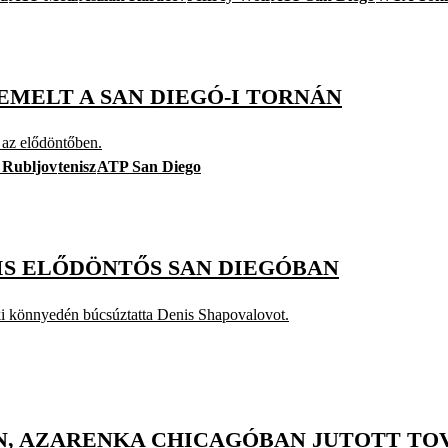
EMELT A SAN DIEGÓ-I TORNÁN
 az elődöntőben.
 Rubljov
tenisz
ATP San Diego
 IS ELŐDÖNTŐS SAN DIEGÓBAN
aki könnyedén búcsúztatta Denis Shapovalovot.
AN, AZARENKA CHICAGÓBAN JUTOTT TO