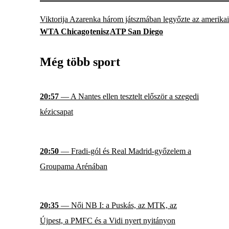
Viktorija Azarenka három játszmában legyőzte az amerikai
WTA Chicago
tenisz
ATP San Diego
Még több sport
20:57
— A Nantes ellen tesztelt először a szegedi
kézicsapat
20:50
— Fradi-gól és Real Madrid-győzelem a
Groupama Arénában
20:35
— Női NB I: a Puskás, az MTK, az
Újpest, a PMFC és a Vidi nyert nyitányon