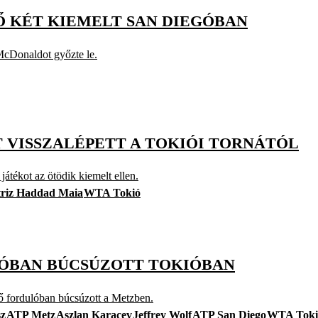
Ő KÉT KIEMELT SAN DIEGÓBAN
cDonaldot győzte le.
T VISSZALÉPETT A TOKIÓI TORNÁTÓL
 játékot az ötödik kiemelt ellen.
triz Haddad Maia
WTA Tokió
ULÓBAN BÚCSÚZOTT TOKIÓBAN
ő fordulóban búcsúzott a Metzben.
sz
ATP Metz
Aszlan Karacev
Jeffrey Wolf
ATP San Diego
WTA Toki