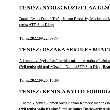
TENISZ: NYOLC KÖZÖTT AZ ELS
Daniel Evans Daniel Tarót, Jenson Brooksby Mackenzie M
tenisz
ATP San Diego
Tenisz
2022.09.22. 08:54
TENISZ: OSZAKA SÉRÜLÉS MIAT
A korábbi világelső hasfalsérülés miatt nem tudta vállalni a
férfi tenisz
női tenisz
Oszaka Naomi
ATP San Diego
Bea
Tenisz
2022.09.20. 10:00
TENISZ: KENIN A NYITÓ FORD
A hatodik helyen kiemelt orosz Aszlan Karacev már az els
férfi tenisz
Sofia Kenin
női tenisz
James Duckworth
teni