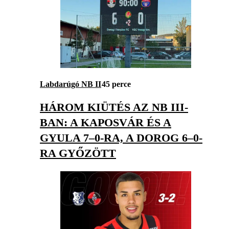
Labdarúgó NB II
45 perce
HÁROM KIÜTÉS AZ NB III-
BAN: A KAPOSVÁR ÉS A
GYULA 7–0-RA, A DOROG 6–0-
RA GYŐZÖTT