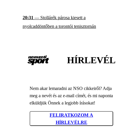
20:31
— Stollárék párosa kiesett a
nyolcaddöntőben a torontói tenisztornán
HÍRLEVÉL
Nem akar lemaradni az NSO cikkeiről? Adja
meg a nevét és az e-mail címét, és mi naponta
elküldjük Önnek a legjobb írásokat!
FELIRATKOZOM A
HÍRLEVÉLRE