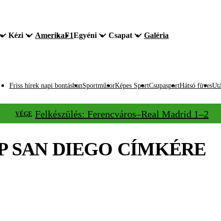
Kézi
Amerika
F1
Egyéni
Csapat
Galéria
Friss hírek napi bontásban
Sportműsor
Képes Sport
Csupasport
Hátsó füves
Utá
Felkészülés: Ferencváros–Real Madrid 1–2
VÉGE
P SAN DIEGO
CÍMKÉRE