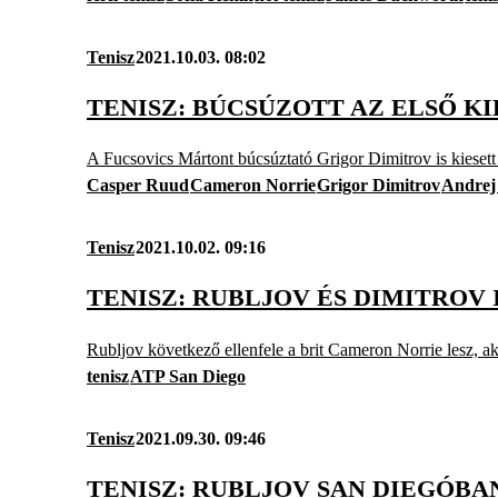
Tenisz
2021.10.03. 08:02
TENISZ: BÚCSÚZOTT AZ ELSŐ KI
A Fucsovics Mártont búcsúztató Grigor Dimitrov is kiesett
Casper Ruud
Cameron Norrie
Grigor Dimitrov
Andrej
Tenisz
2021.10.02. 09:16
TENISZ: RUBLJOV ÉS DIMITROV
Rubljov következő ellenfele a brit Cameron Norrie lesz, 
tenisz
ATP San Diego
Tenisz
2021.09.30. 09:46
TENISZ: RUBLJOV SAN DIEGÓB