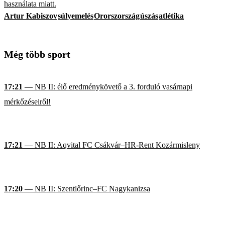
használata miatt.
Artur Kabiszov
súlyemelés
Ororszország
úszás
atlétika
Még több sport
17:21
— NB II: élő eredménykövető a 3. forduló vasárnapi
mérkőzéseiről!
17:21
— NB II: Aqvital FC Csákvár–HR-Rent Kozármisleny
17:20
— NB II: Szentlőrinc–FC Nagykanizsa