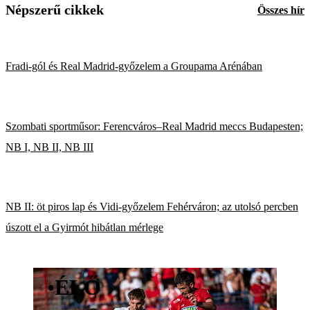
Népszerű cikkek
Összes hír
Fradi-gól és Real Madrid-győzelem a Groupama Arénában
Szombati sportműsor: Ferencváros–Real Madrid meccs Budapesten;
NB I, NB II, NB III
NB II: öt piros lap és Vidi-győzelem Fehérváron; az utolsó percben
úszott el a Gyirmót hibátlan mérlege
•
ÉLŐ