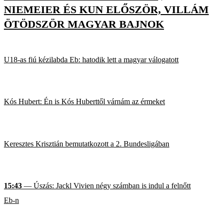
NIEMEIER ÉS KUN ELŐSZÖR, VILLÁM
ÖTÖDSZÖR MAGYAR BAJNOK
U18-as fiú kézilabda Eb: hatodik lett a magyar válogatott
Kós Hubert: Én is Kós Huberttől várnám az érmeket
Keresztes Krisztián bemutatkozott a 2. Bundesligában
15:43
— Úszás: Jackl Vivien négy számban is indul a felnőtt
Eb-n