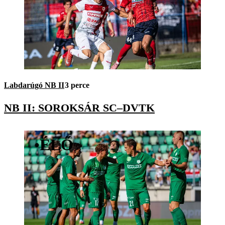
Labdarúgó NB II
3 perce
NB II: SOROKSÁR SC–DVTK
•
ÉLŐ