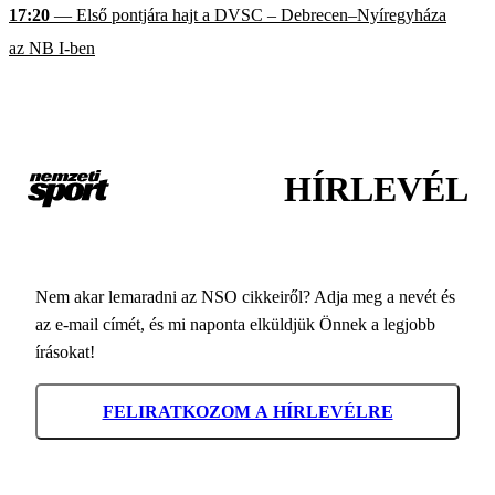
17:20
— Első pontjára hajt a DVSC – Debrecen–Nyíregyháza
az NB I-ben
HÍRLEVÉL
Nem akar lemaradni az NSO cikkeiről? Adja meg a nevét és
az e-mail címét, és mi naponta elküldjük Önnek a legjobb
írásokat!
FELIRATKOZOM A HÍRLEVÉLRE