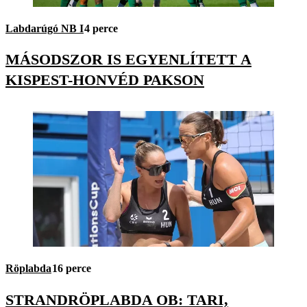
Labdarúgó NB I
4 perce
MÁSODSZOR IS EGYENLÍTETT A
KISPEST-HONVÉD PAKSON
Röplabda
16 perce
STRANDRÖPLABDA OB: TARI,