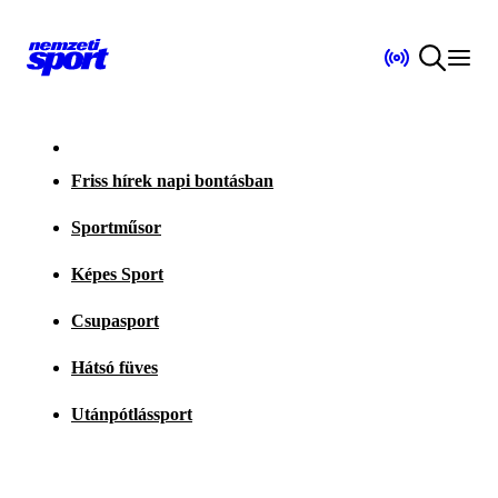
Friss hírek napi bontásban
Sportműsor
Képes Sport
Csupasport
Hátsó füves
Utánpótlássport