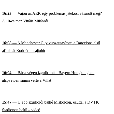
16:23
— Vajon az AEK egy problémás játékost vásárolt meg? –
A 10-es mez Vitális Milánról
16:08
— A Manchester City visszautasította a Barcelona első
ajánlatát Rodriért – sajtóhír
16:04
— Bár a végén izgulhatott a Bayern Hongkongban,
alapvetően simán verte a Villát
15:47
— Újabb szurkolói balhé Miskolcon, ezúttal a DVTK
Stadionon belül – videó