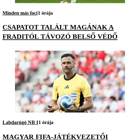
Minden más foci
1 órája
CSAPATOT TALÁLT MAGÁNAK A
FRADITÓL TÁVOZÓ BELSŐ VÉDŐ
Labdarúgó NB I
1 órája
MAGYAR FIFA-JÁTÉKVEZETŐI