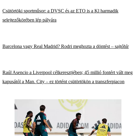
Csütörtöki sportműsor: a DVSC és az ETO is a Kl harmadik
selejtezőkörében lép pályára
Barcelona vagy Real Madrid? Rodri meghozta a döntést – sajtóhír
Raúl Asencio a Liverpool célkeresztjében; 45 millió fontért vált meg
kapusától a Man. City – ez történt csütörtökön a transzferpiacon