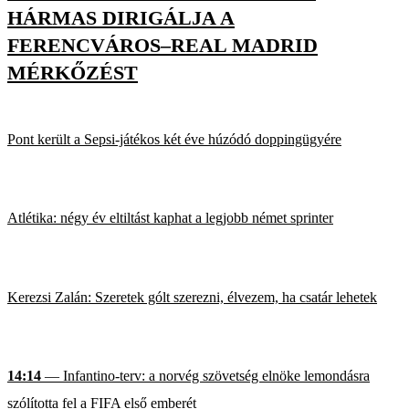
HÁRMAS DIRIGÁLJA A
FERENCVÁROS–REAL MADRID
MÉRKŐZÉST
Pont került a Sepsi-játékos két éve húzódó doppingügyére
Atlétika: négy év eltiltást kaphat a legjobb német sprinter
Kerezsi Zalán: Szeretek gólt szerezni, élvezem, ha csatár lehetek
14:14
— Infantino-terv: a norvég szövetség elnöke lemondásra
szólította fel a FIFA első emberét