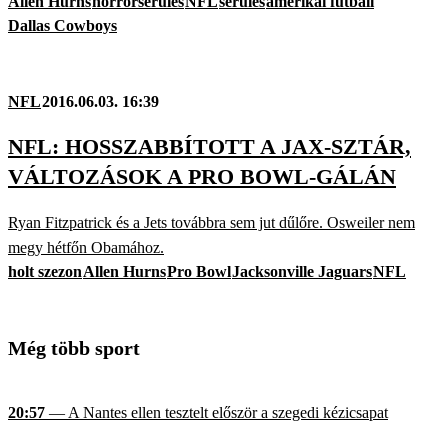
Allen Hurns
horrorsérülés
NFL
sérülés
amerikai futball
Dallas Cowboys
NFL
2016.06.03. 16:39
NFL: HOSSZABBÍTOTT A JAX-SZTÁR,
VÁLTOZÁSOK A PRO BOWL-GÁLÁN
Ryan Fitzpatrick és a Jets továbbra sem jut dűlőre. Osweiler nem
megy hétfőn Obamához.
holt szezon
Allen Hurns
Pro Bowl
Jacksonville Jaguars
NFL
Még több sport
20:57
— A Nantes ellen tesztelt először a szegedi kézicsapat