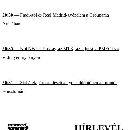
20:50
— Fradi-gól és Real Madrid-győzelem a Groupama
Arénában
20:35
— Női NB I: a Puskás, az MTK, az Újpest, a PMFC és a
Vidi nyert nyitányon
20:31
— Stollárék párosa kiesett a nyolcaddöntőben a torontói
tenisztornán
HÍRLEVÉL