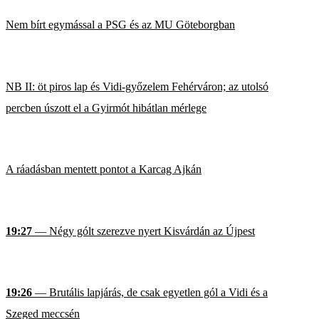
Nem bírt egymással a PSG és az MU Göteborgban
NB II: öt piros lap és Vidi-győzelem Fehérváron; az utolsó
percben úszott el a Gyirmót hibátlan mérlege
A ráadásban mentett pontot a Karcag Ajkán
19:27
— Négy gólt szerezve nyert Kisvárdán az Újpest
19:26
— Brutális lapjárás, de csak egyetlen gól a Vidi és a
Szeged meccsén