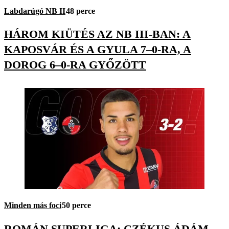
Labdarúgó NB II
48 perce
HÁROM KIÜTÉS AZ NB III-BAN: A
KAPOSVÁR ÉS A GYULA 7–0-RA, A
DOROG 6–0-RA GYŐZÖTT
Minden más foci
50 perce
ROMÁN SUPERLIGA: CZÉKUS ÁDÁM