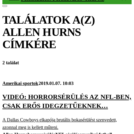
TALÁLATOK A(Z)
ALLEN HURNS
CÍMKÉRE
2 találat
Amerikai sportok
2019.01.07. 10:03
VIDEÓ: HORRORSÉRÜLÉS AZ NFL-BEN,
CSAK ERŐS IDEGZETŰEKNEK…
A Dallas Cowboys elkapója brutális bokasérülést szenvedett,
azonnal meg is kellett műteni.