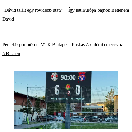
„Dávid talált egy rövidebb utat?” – Így lett Európa-bajnok Betlehem
Dávid
Pénteki sportműsor: MTK Budapest–Puskás Akadémia meccs az
NB I-ben