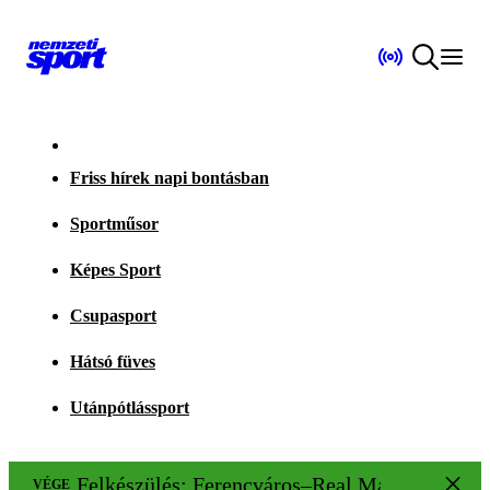
Friss hírek napi bontásban
Sportműsor
Képes Sport
Csupasport
Hátsó füves
Utánpótlássport
Felkészülés: Ferencváros–Real Madrid 1–2
VÉGE