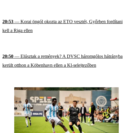
20:53
— Korai öngól okozta az ETO vesztét, Győrben fordítani
kell a Riga ellen
20:50
— Elúsztak a remények? A DVSC háromgólos hátrányba
került otthon a Köbenhavn ellen a Kl-selejtezőben