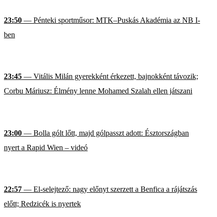
23:50
— Pénteki sportműsor: MTK–Puskás Akadémia az NB I-
ben
23:45
— Vitális Milán gyerekként érkezett, bajnokként távozik;
Corbu Máriusz: Élmény lenne Mohamed Szalah ellen játszani
23:00
— Bolla gólt lőtt, majd gólpasszt adott: Észtországban
nyert a Rapid Wien – videó
22:57
— El-selejtező: nagy előnyt szerzett a Benfica a rájátszás
előtt; Redzicék is nyertek