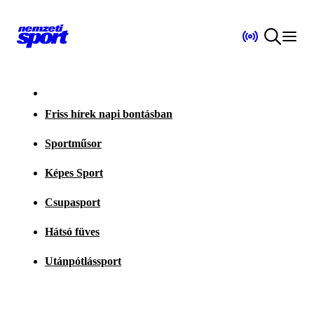
Friss hírek napi bontásban
Sportműsor
Képes Sport
Csupasport
Hátsó füves
Utánpótlássport