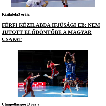
Kézilabda
3 órája
FÉRFI KÉZILABDA IFJÚSÁGI EB: NEM
JUTOTT ELŐDÖNTŐBE A MAGYAR
CSAPAT
Utánpótlássport
3 órája