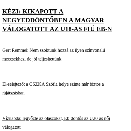
KÉZI: KIKAPOTT A
NEGYEDDÖNTŐBEN A MAGYAR
VÁLOGATOTT AZ U18-AS FIÚ EB-N
Gert Remmel: Nem szoktunk hozzá az ilyen színvonalú
meccsekhez, de jól teljesítettünk
El-selejtező: a CSZKA Szófia helye szinte már biztos a
rájátszásban
Vízilabda: legyőzte az olaszokat, Eb-döntős az U20-as női
válogatott