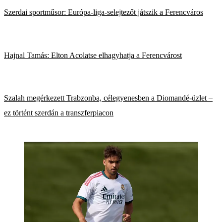
Szerdai sportműsor: Európa-liga-selejtezőt játszik a Ferencváros
Hajnal Tamás: Elton Acolatse elhagyhatja a Ferencvárost
Szalah megérkezett Trabzonba, célegyenesben a Diomandé-üzlet –
ez történt szerdán a transzferpiacon