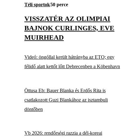
Téli sportok
50 perce
VISSZATÉR AZ OLIMPIAI
BAJNOK CURLINGES, EVE
MUIRHEAD
Videó: öngóllal került hátrányba az ETO; egy
félidő alatt kettőt lőtt Debrecenben a Köbenhavn
Öttusa Eb: Bauer Blanka és Erdős Rita is
csatlakozott Guzi Blankához az isztambuli
döntőben
Vb 2026: rendőrségi razzia a dél-koreai