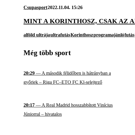
Csupasport
2022.11.04. 15:26
MINT A KORINTHOSZ, CSAK AZ 
alföld ultrája
ultrafutás
Korinthosz
programajánló
futás
Még több sport
20:29
— A második félidőben is hátrányban a
győriek – Riga FC–ETO FC Kl-selejtező
20:17
— A Real Madrid hosszabbított Vinícius
Júniorral – hivatalos