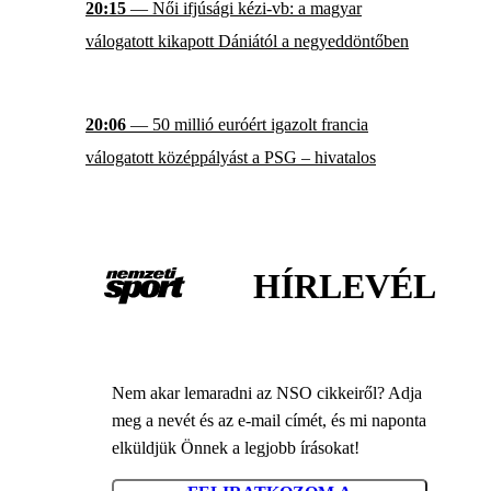
20:15
— Női ifjúsági kézi-vb: a magyar
válogatott kikapott Dániától a negyeddöntőben
20:06
— 50 millió euróért igazolt francia
válogatott középpályást a PSG – hivatalos
HÍRLEVÉL
Nem akar lemaradni az NSO cikkeiről? Adja
meg a nevét és az e-mail címét, és mi naponta
elküldjük Önnek a legjobb írásokat!