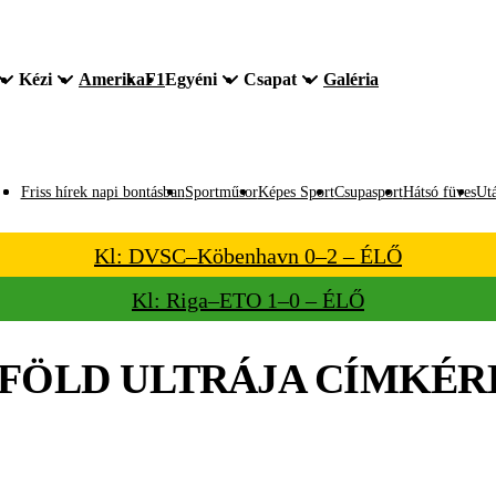
Kézi
Amerika
F1
Egyéni
Csapat
Galéria
Friss hírek napi bontásban
Sportműsor
Képes Sport
Csupasport
Hátsó füves
Utá
Kl: DVSC–Köbenhavn 0–2 – ÉLŐ
Kl: Riga–ETO 1–0 – ÉLŐ
FÖLD ULTRÁJA
CÍMKÉR