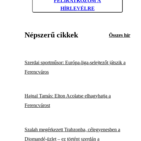
FELIRATKOZOM A
HÍRLEVÉLRE
Népszerű cikkek
Összes hír
Szerdai sportműsor: Európa-liga-selejtezőt játszik a
Ferencváros
Hajnal Tamás: Elton Acolatse elhagyhatja a
Ferencvárost
Szalah megérkezett Trabzonba, célegyenesben a
Diomandé-üzlet – ez történt szerdán a