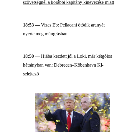
szövetségnél a korábbi kapitány kinevezése miatt
18:53
— Vizes Eb: Pellacani ötödik aranyát
nyerte meg műugrásban
18:50
— Hiába kezdett jól a Loki, már kétgólos
hátrányban van: Debrecen–Köbenhavn Kl-
selejtező