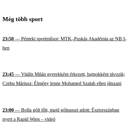
Még több sport
23:50
— Pénteki sportműsor: MTK–Puskás Akadémia az NB I-
ben
23:45
— Vitális Milán gyerekként érkezett, bajnokként távozik;
Corbu Máriusz: Élmény lenne Mohamed Szalah ellen játszani
23:00
— Bolla gólt lőtt, majd gólpasszt adott: Észtországban
nyert a Rapid Wien – videó