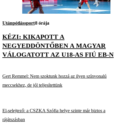
Utánpótlássport
8 órája
KÉZI: KIKAPOTT A
NEGYEDDÖNTŐBEN A MAGYAR
VÁLOGATOTT AZ U18-AS FIÚ EB-N
Gert Remmel: Nem szoktunk hozzá az ilyen színvonalú
meccsekhez, de jól teljesítettünk
El-selejtező: a CSZKA Szófia helye szinte már biztos a
rájátszásban