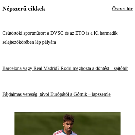
Népszerű cikkek
Összes hír
Csütörtöki sportműsor: a DVSC és az ETO is a Kl harmadik
selejtezőkörében lép pályára
Barcelona vagy Real Madrid? Rodri meghozta a döntést – sajtóhír
Fájdalmas vereség, távol Európától a Górnik – lapszemle