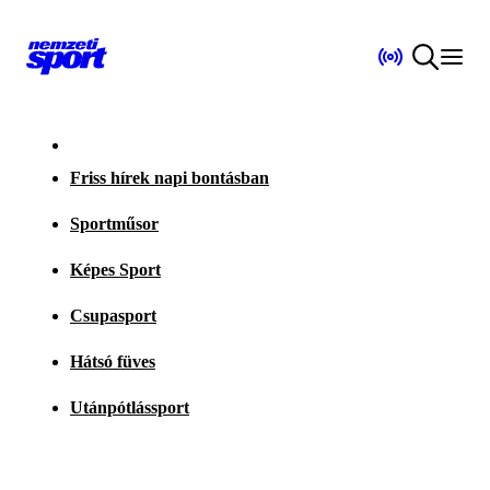
Friss hírek napi bontásban
Sportműsor
Képes Sport
Csupasport
Hátsó füves
Utánpótlássport