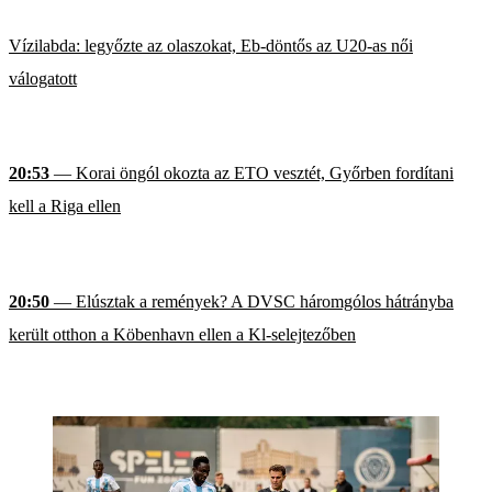
Vízilabda: legyőzte az olaszokat, Eb-döntős az U20-as női
válogatott
20:53
— Korai öngól okozta az ETO vesztét, Győrben fordítani
kell a Riga ellen
20:50
— Elúsztak a remények? A DVSC háromgólos hátrányba
került otthon a Köbenhavn ellen a Kl-selejtezőben