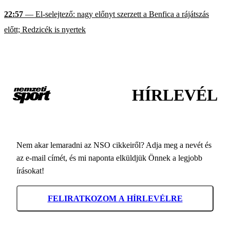
22:57
— El-selejtező: nagy előnyt szerzett a Benfica a rájátszás
előtt; Redzicék is nyertek
HÍRLEVÉL
Nem akar lemaradni az NSO cikkeiről? Adja meg a nevét és
az e-mail címét, és mi naponta elküldjük Önnek a legjobb
írásokat!
FELIRATKOZOM A HÍRLEVÉLRE