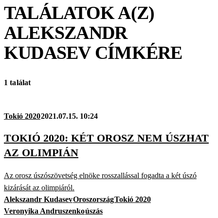
TALÁLATOK A(Z)
ALEKSZANDR
KUDASEV
CÍMKÉRE
1 találat
Tokió 2020
2021.07.15. 10:24
TOKIÓ 2020: KÉT OROSZ NEM ÚSZHAT
AZ OLIMPIÁN
Az orosz úszószövetség elnöke rosszallással fogadta a két úszó
kizárását az olimpiáról.
Alekszandr Kudasev
Oroszország
Tokió 2020
Veronyika Andruszenko
úszás