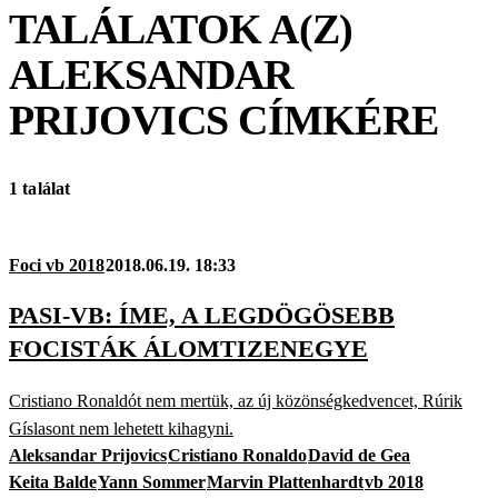
TALÁLATOK A(Z)
ALEKSANDAR
PRIJOVICS
CÍMKÉRE
1 találat
Foci vb 2018
2018.06.19. 18:33
PASI-VB: ÍME, A LEGDÖGÖSEBB
FOCISTÁK ÁLOMTIZENEGYE
Cristiano Ronaldót nem mertük, az új közönségkedvencet, Rúrik
Gíslasont nem lehetett kihagyni.
Aleksandar Prijovics
Cristiano Ronaldo
David de Gea
Keita Balde
Yann Sommer
Marvin Plattenhardt
vb 2018