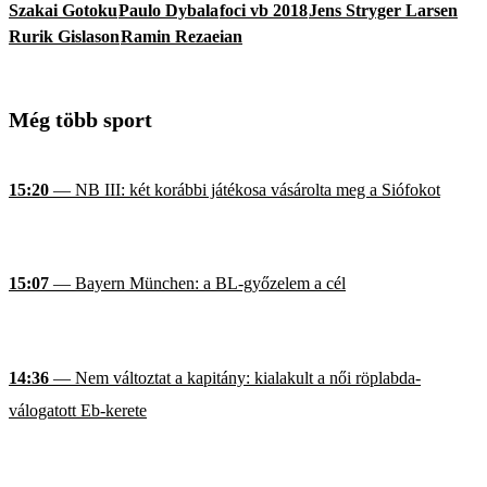
Szakai Gotoku
Paulo Dybala
foci vb 2018
Jens Stryger Larsen
Rurik Gislason
Ramin Rezaeian
Még több sport
15:20
— NB III: két korábbi játékosa vásárolta meg a Siófokot
15:07
— Bayern München: a BL-győzelem a cél
14:36
— Nem változtat a kapitány: kialakult a női röplabda-
válogatott Eb-kerete