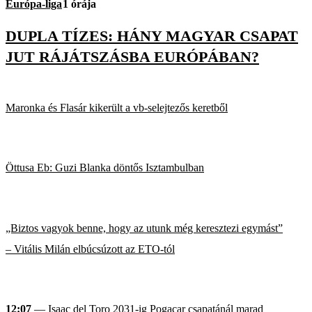
Európa-liga
1 órája
DUPLA TÍZES: HÁNY MAGYAR CSAPAT
JUT RÁJÁTSZÁSBA EURÓPÁBAN?
Maronka és Flasár kikerült a vb-selejtezős keretből
Öttusa Eb: Guzi Blanka döntős Isztambulban
„Biztos vagyok benne, hogy az utunk még keresztezi egymást”
– Vitális Milán elbúcsúzott az ETO-tól
12:07
— Isaac del Toro 2031-ig Pogacar csapatánál marad