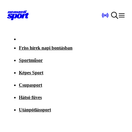
Friss hírek napi bontásban
Sportműsor
Képes Sport
Csupasport
Hátsó füves
Utánpótlássport