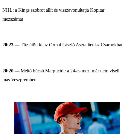
NHL: a Kings szobrot állít és visszavonultatja Kopitar
mezszámát
20:23
— Tűz ütött ki az Ormai László Asztalitenisz Csarnokban
20:20
— Méltó búcsú Marguctól: a 24-es mezt már nem viseli
más Veszprémben