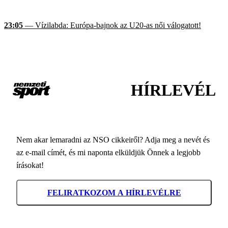
23:05
— Vízilabda: Európa-bajnok az U20-as női válogatott!
HÍRLEVÉL
Nem akar lemaradni az NSO cikkeiről? Adja meg a nevét és
az e-mail címét, és mi naponta elküldjük Önnek a legjobb
írásokat!
FELIRATKOZOM A HÍRLEVÉLRE