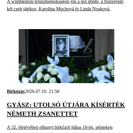
A wimbledoni teniszbajnokságon jön a női döntő, a főszereplő
két cseh játékos, Karolína Muchová és Linda Nosková.
Birkózás
2026.07.10. 21:58
GYÁSZ: UTOLSÓ ÚTJÁRA KÍSÉRTÉK
NÉMETH ZSANETTET
A 32. életévében elhunyt birkózót július 10-én, pénteken