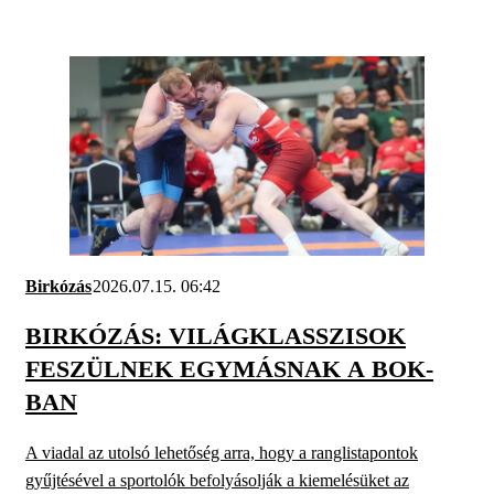
Birkózás
2026.07.15. 06:42
BIRKÓZÁS: VILÁGKLASSZISOK
FESZÜLNEK EGYMÁSNAK A BOK-
BAN
A viadal az utolsó lehetőség arra, hogy a ranglistapontok
gyűjtésével a sportolók befolyásolják a kiemelésüket az