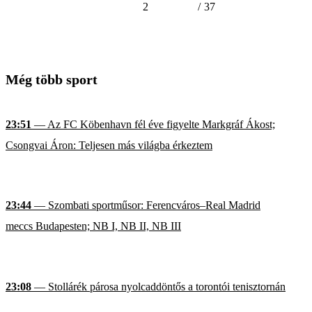
2
/
37
Még több sport
23:51
— Az FC Köbenhavn fél éve figyelte Markgráf Ákost;
Csongvai Áron: Teljesen más világba érkeztem
23:44
— Szombati sportműsor: Ferencváros–Real Madrid
meccs Budapesten; NB I, NB II, NB III
23:08
— Stollárék párosa nyolcaddöntős a torontói tenisztornán