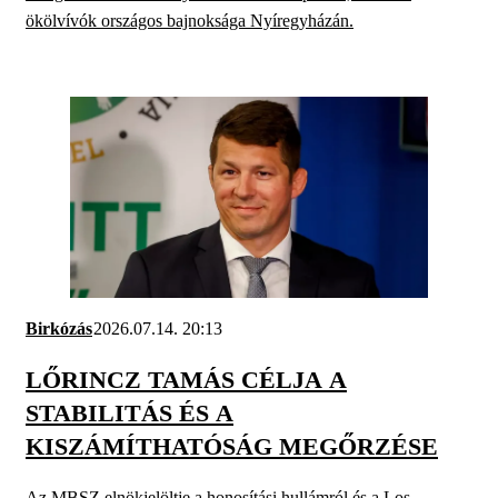
ökölvívók országos bajnoksága Nyíregyházán.
Birkózás
2026.07.14. 20:13
LŐRINCZ TAMÁS CÉLJA A
STABILITÁS ÉS A
KISZÁMÍTHATÓSÁG MEGŐRZÉSE
Az MBSZ elnökjelöltje a honosítási hullámról és a Los