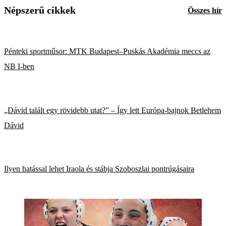
Népszerű cikkek
Összes hír
Pénteki sportműsor: MTK Budapest–Puskás Akadémia meccs az
NB I-ben
„Dávid talált egy rövidebb utat?” – Így lett Európa-bajnok Betlehem
Dávid
Ilyen hatással lehet Iraola és stábja Szoboszlai pontrúgásaira