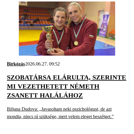
Birkózás
2026.06.27. 09:52
SZOBATÁRSA ELÁRULTA, SZERINTE
MI VEZETHETETT NÉMETH
ZSANETT HALÁLÁHOZ
Biljana Dudova: „Javasoltam neki pszichológust, de azt
mondta, nincs rá szüksége, mert velem eleget beszélget.”