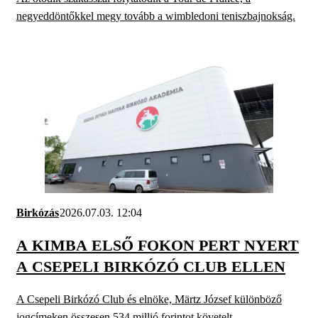
negyeddöntőkkel megy tovább a wimbledoni teniszbajnokság.
Birkózás
2026.07.03. 12:04
A KIMBA ELSŐ FOKON PERT NYERT
A CSEPELI BIRKÓZÓ CLUB ELLEN
A Csepeli Birkózó Club és elnöke, Märtz József különböző
jogcímeken összesen 534 millió forintot követelt.