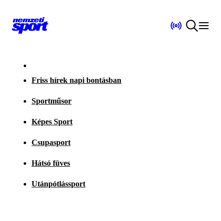
Friss hírek napi bontásban
Sportműsor
Képes Sport
Csupasport
Hátsó füves
Utánpótlássport