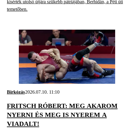
kísérték utolsó útjára szűkebb pátriájában, Berhidán, a Péti úti
temetőben.
Birkózás
2026.07.10. 11:10
FRITSCH RÓBERT: MEG AKAROM
NYERNI ÉS MEG IS NYEREM A
VIADALT!