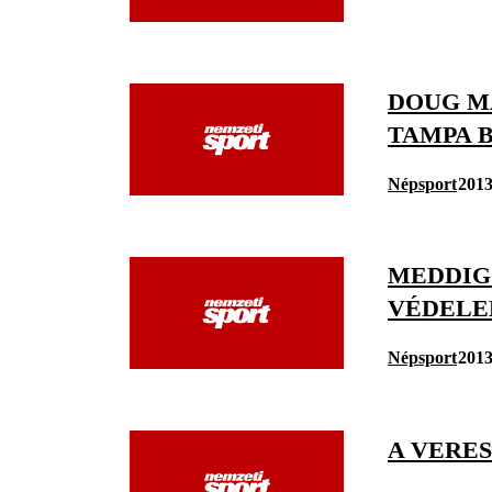
DOUG MA
TAMPA 
Népsport
2013
MEDDIG 
VÉDELE
Népsport
2013
A VERE