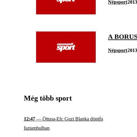
Népsport
2013
A BORU
Népsport
2013
Még több sport
12:47
— Öttusa-Eb: Guzi Blanka döntős
Isztambulban