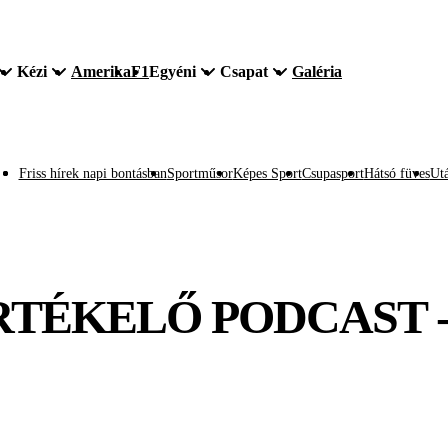
Kézi
Amerika
F1
Egyéni
Csapat
Galéria
Friss hírek napi bontásban
Sportműsor
Képes Sport
Csupasport
Hátsó füves
Utá
ÉRTÉKELŐ PODCAST 