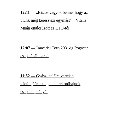
12:11
— „Biztos vagyok benne, hogy az
utunk még keresztezi egymást” – Vitális
Milán elbúcsúzott az ETO-tól
12:07
— Isaac del Toro 2031-ig Pogacar
csapatánál marad
11:52
— Gyász: halálra verték a
telefonjáért az ugandai rekordbajnok
csapatkapitányát