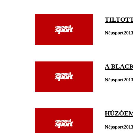
TILTOT
Népsport
2013
A BLAC
Népsport
2013
HÚZÓEM
Népsport
2013