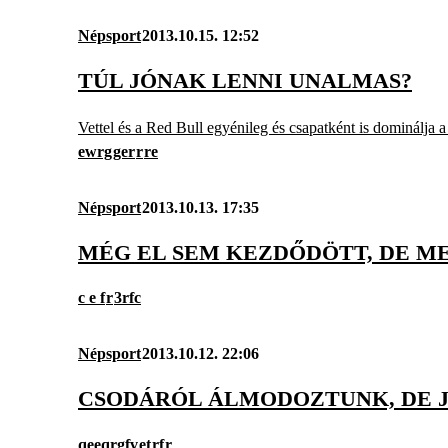
Népsport
2013.10.15. 12:52
TÚL JÓNAK LENNI UNALMAS?
Vettel és a Red Bull egyénileg és csapatként is dominálja 
ewrg
ger
r
re
Népsport
2013.10.13. 17:35
MÉG EL SEM KEZDŐDÖTT, DE M
c e f
r
3rfc
Népsport
2013.10.12. 22:06
CSODÁRÓL ÁLMODOZTUNK, DE J
qeeqrgfv
et
rf
r