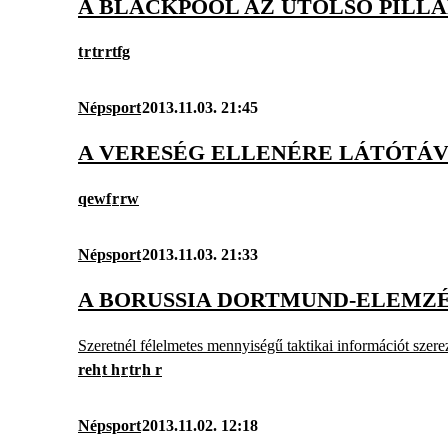
A BLACKPOOL AZ UTOLSÓ PILL
t
r
tr
rtfg
Népsport
2013.11.03. 21:45
A VERESÉG ELLENÉRE LÁTÓTÁV
qewf
r
rw
Népsport
2013.11.03. 21:33
A BORUSSIA DORTMUND-ELEMZ
Szeretnél félelmetes mennyiségű taktikai információt szer
reh
t h
r
tr
h r
Népsport
2013.11.02. 12:18