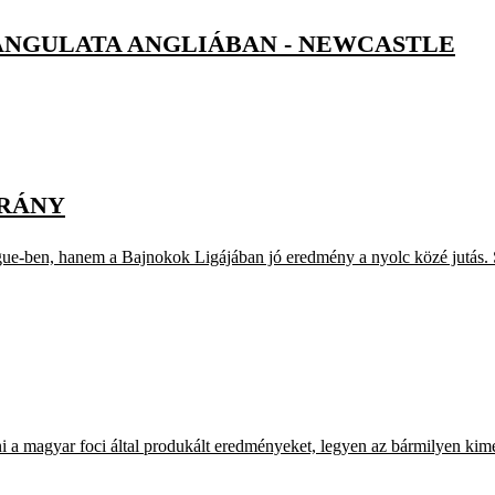
ANGULATA ANGLIÁBAN - NEWCASTLE
TRÁNY
e-ben, hanem a Bajnokok Ligájában jó eredmény a nyolc közé jutás. S
i a magyar foci által produkált eredményeket, legyen az bármilyen kim