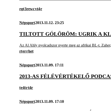
rgt
3rewc
vt4
r
Népsport
2013.11.12. 23:25
TILTOTT GÓLÖRÖM: UGRIK A K
Az Al Ahly nyolcadszor nyerte meg az afrikai BL-t. Zaher, 
rt
er
r
het
Népsport
2013.11.09. 17:11
2013-AS FÉLÉVÉRTÉKELŐ PODCA
t
e4t
r
t4r
Népsport
2013.11.09. 17:10