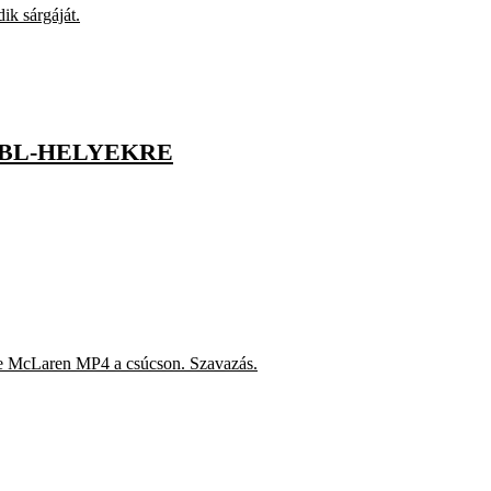
ik sárgáját.
 BL-HELYEKRE
tte McLaren MP4 a csúcson. Szavazás.