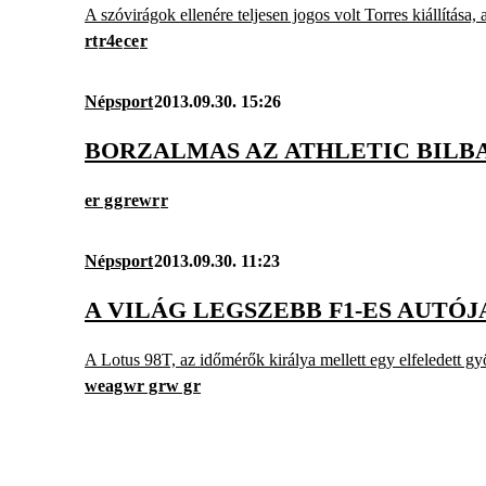
A szóvirágok ellenére teljesen jogos volt Torres kiállítás
rt
r4e
ce
r
Népsport
2013.09.30. 15:26
BORZALMAS AZ ATHLETIC BILB
er g
g
rewr
r
Népsport
2013.09.30. 11:23
A VILÁG LEGSZEBB F1-ES AUTÓJ
A Lotus 98T, az időmérők királya mellett egy elfeledett
weag
wr g
rw g
r