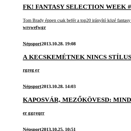
FK! FANTASY SELECTION WEEK #
Tom Brady éppen csak befér a top20 irányító közé fantasy 
wrs
wef
wg
r
Népsport
2013.10.28. 19:08
A KECSKEMÉTNEK NINCS STÍLUSA
rg
reg e
r
Népsport
2013.10.28. 14:03
KAPOSVÁR, MEZŐKÖVESD: MIND
er g
g
r
eqrr
Népsport
2013.10.25. 10:51