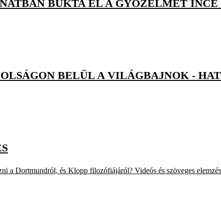
ANATBAN BUKTA EL A GYŐZELMET INCE
OLSÁGON BELÜL A VILÁGBAJNOK - HA
ÉS
ezni a Dortmundról, és Klopp filozófiájáról? Videós és szöveges elemz