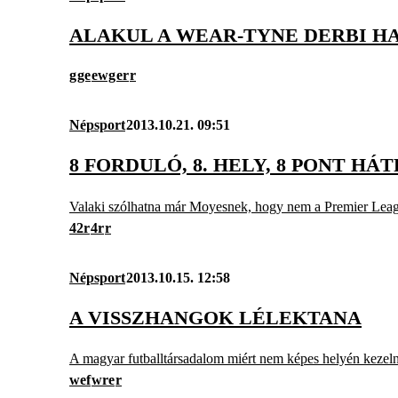
ALAKUL A WEAR-TYNE DERBI H
g
ge
ewg
er
r
Népsport
2013.10.21. 09:51
8 FORDULÓ, 8. HELY, 8 PONT HÁ
Valaki szólhatna már Moyesnek, hogy nem a Premier Leagu
42r
4r
r
Népsport
2013.10.15. 12:58
A VISSZHANGOK LÉLEKTANA
A magyar futballtársadalom miért nem képes helyén kezeln
wef
wre
r