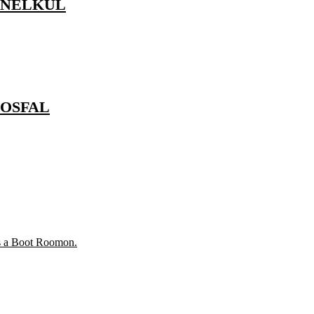
 NÉLKÜL
TOSFAL
és a Boot Roomon.