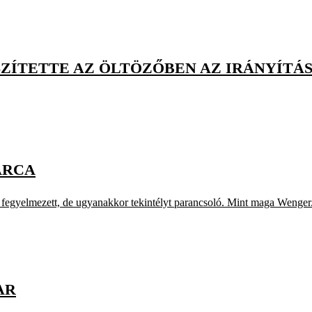
ÍTETTE AZ ÖLTÖZŐBEN AZ IRÁNYÍTÁST
ARCA
t, fegyelmezett, de ugyanakkor tekintélyt parancsoló. Mint maga Wenger
AR