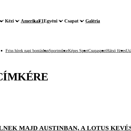
Kézi
Amerika
F1
Egyéni
Csapat
Galéria
Friss hírek napi bontásban
Sportműsor
Képes Sport
Csupasport
Hátsó füves
Utá
CÍMKÉRE
NEK MAJD AUSTINBAN, A LOTUS KEVÉSBÉ