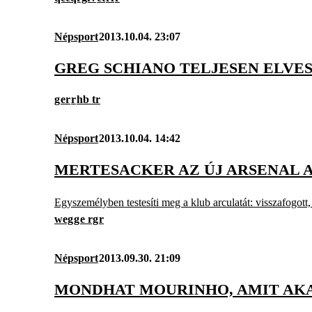
Népsport
2013.10.04. 23:07
GREG SCHIANO TELJESEN ELVESZ
g
er
r
hb tr
Népsport
2013.10.04. 14:42
MERTESACKER AZ ÚJ ARSENAL 
Egyszemélyben testesíti meg a klub arculatát: visszafogot
weg
g
e rg
r
Népsport
2013.09.30. 21:09
MONDHAT MOURINHO, AMIT AK