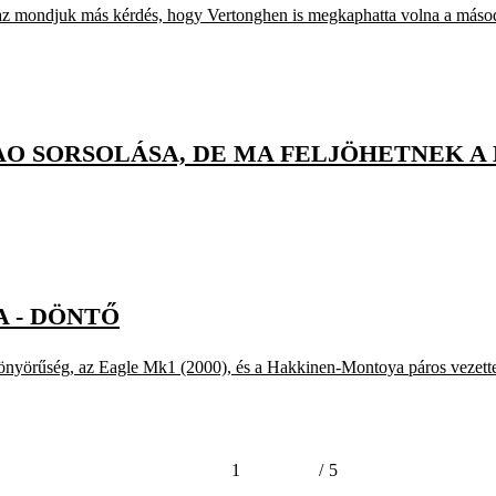
a, az mondjuk más kérdés, hogy Vertonghen is megkaphatta volna a másod
AO SORSOLÁSA, DE MA FELJÖHETNEK A
A - DÖNTŐ
 gyönyörűség, az Eagle Mk1 (2000), és a Hakkinen-Montoya páros veze
1
/
5