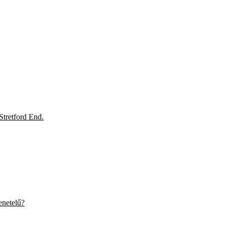
tretford End.
enetelű?