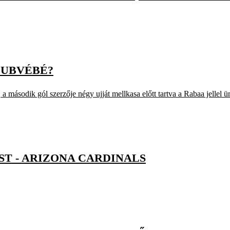
LUBVÉBÉ?
a második gól szerzője négy ujját mellkasa előtt tartva a Rabaa jellel 
ST - ARIZONA CARDINALS