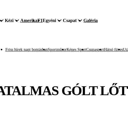
Kézi
Amerika
F1
Egyéni
Csapat
Galéria
Friss hírek napi bontásban
Sportműsor
Képes Sport
Csupasport
Hátsó füves
Utá
HATALMAS GÓLT LŐT