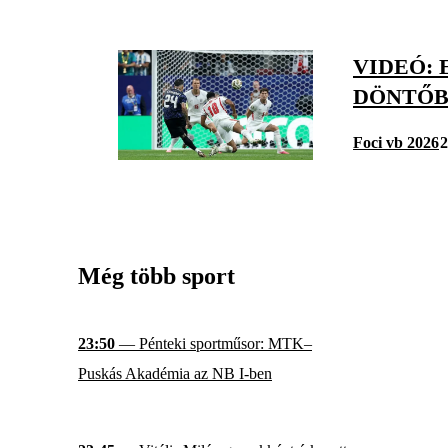
VIDEÓ:
DÖNTŐB
Foci vb 2026
2
Még több sport
23:50
— Pénteki sportműsor: MTK–
Puskás Akadémia az NB I-ben