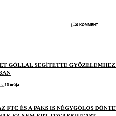
0 KOMMENT
KÉT GÓLLAL SEGÍTETTE GYŐZELEMHEZ 
BAN
oci
16 órája
AZ FTC ÉS A PAKS IS NÉGYGÓLOS DÖNT
NAK EZ NEM ÉRT TOVÁBBJUTÁST