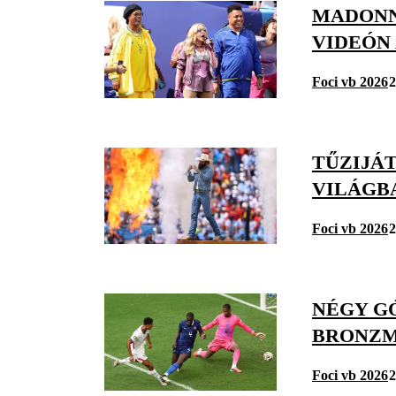
MADONN
VIDEÓN
Foci vb 2026
2
TŰZIJÁT
VILÁGB
Foci vb 2026
2
NÉGY GÓ
BRONZM
Foci vb 2026
2