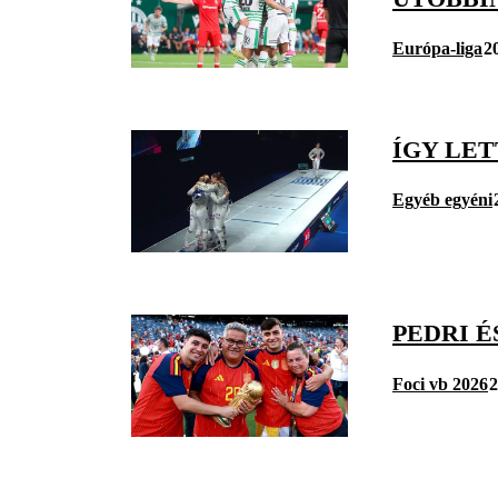
Európa-liga
2
ÍGY LE
Egyéb egyéni
PEDRI 
Foci vb 2026
2