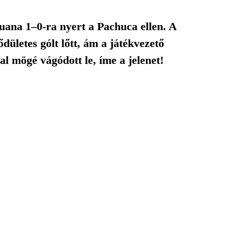
uana 1–0-ra nyert a Pachuca ellen. A
ületes gólt lőtt, ám a játékvezető
al mögé vágódott le, íme a jelenet!