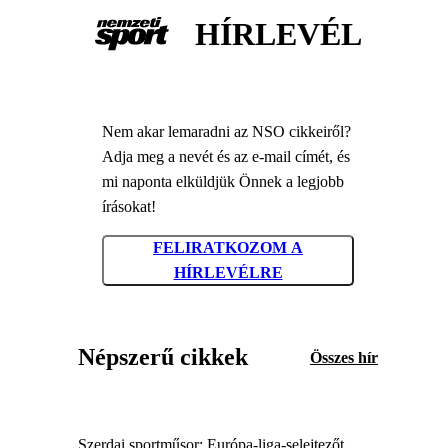
HÍRLEVÉL
Nem akar lemaradni az NSO cikkeiről?
Adja meg a nevét és az e-mail címét, és
mi naponta elküldjük Önnek a legjobb
írásokat!
FELIRATKOZOM A
HÍRLEVÉLRE
Népszerű cikkek
Összes hír
Szerdai sportműsor: Európa-liga-selejtezőt