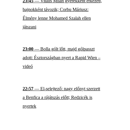
23:45
— Vitális Milán gyerekként érkezett,
bajnokként távozik; Corbu Máriusz:
Élmény lenne Mohamed Szalah ellen
játszani
23:00
— Bolla gólt lőtt, majd gólpasszt
adott: Észtországban nyert a Rapid Wien –
videó
22:57
— El-selejtező: nagy előnyt szerzett
a Benfica a rájátszás előtt; Redzicék is
nyertek