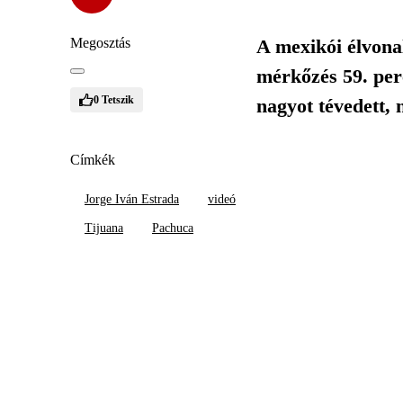
Megosztás
A mexikói élvona
mérkőzés 59. perc
0
Tetszik
nagyot tévedett, 
Címkék
Jorge Iván Estrada
videó
Tijuana
Pachuca