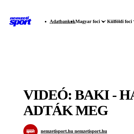
Adatbankok
Magyar foci
Külföldi foci
VIDEÓ: BAKI - 
ADTÁK MEG
nemzetisport.hu nemzetisport.hu