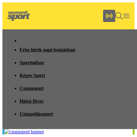
Friss hírek napi bontásban
Sportműsor
Képes Sport
Csupasport
Hátsó füves
Utánpótlássport