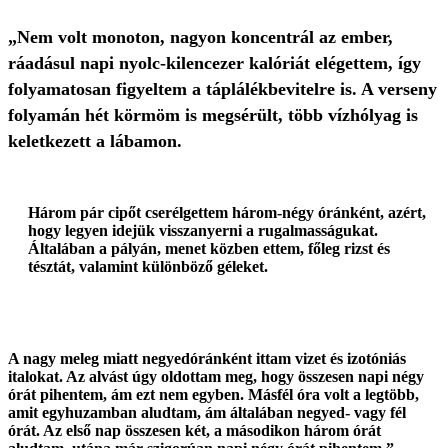
„Nem volt monoton, nagyon koncentrál az ember,
ráadásul napi nyolc-kilencezer kalóriát elégettem, így
folyamatosan figyeltem a táplálékbevitelre is. A verseny
folyamán hét körmöm is megsérült, több vízhólyag is
keletkezett a lábamon.
Három pár cipőt cserélgettem három-négy óránként, azért,
hogy legyen idejük visszanyerni a rugalmasságukat.
Általában a pályán, menet közben ettem, főleg rizst és
tésztát, valamint különböző géleket.
A nagy meleg miatt negyedóránként ittam vizet és izotóniás
italokat. Az alvást úgy oldottam meg, hogy összesen napi négy
órát pihentem, ám ezt nem egyben. Másfél óra volt a legtöbb,
amit egyhuzamban aludtam, ám általában negyed- vagy fél
órát. Az első nap összesen két, a másodikon három órát