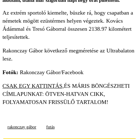
aludtam, utána már szigorúan napi négy órát pihentem.”
Az extrém sportoló kiemelte, büszke rá, hogy csapatban a
németek mögött ezüstérmes helyen végeztek. Kovács
Ádámmal és Tresó Gáborral összesen 2138.97 kilométert
teljesítettek.
Rakonczay Gábor következő megméretése az Ultrabalaton
lesz.
Fotók:
Rakonczay Gábor/Facebook
CSAK EGY KATTINTÁS,
ÉS MÁRIS BÖNGÉSZHETI
CÍMLAPUNKAT: ÖTVEN-HATVAN CIKK,
FOLYAMATOSAN FRISSÜLŐ TARTALOM!
rakonczay gábor
futás