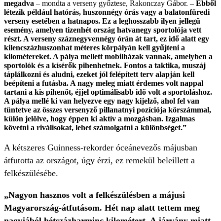
megadva
– mondta a verseny győztese, Rakonczay Gábor.
– Ebből
létezik például hatórás, huszonnégy órás vagy a balatonfüredi
verseny esetében a hatnapos. Ez a leghosszabb ilyen jellegű
esemény, amelyen tizenhét ország hatvanegy sportolója vett
részt. A verseny száznegyvennégy órán át tart, ez idő alatt egy
kilencszázhuszonhat méteres körpályán kell gyűjteni a
kilométereket. A pálya mellett mobilházak vannak, amelyben a
sportolók és a kísérők pihenhetnek. Fontos a taktika, muszáj
táplálkozni és aludni, ezeket jól felépített terv alapján kell
beépíteni a futásba. A nagy meleg miatt érdemes volt nappal
tartani a kis pihenőt, éjjel optimálisabb idő volt a sportoláshoz.
A pálya mellé ki van helyezve egy nagy kijelző, ahol fel van
tüntetve az összes versenyző pillanatnyi pozíciója körszámmal,
külön jelölve, hogy éppen ki aktív a mozgásban. Izgalmas
követni a riválisokat, lehet számolgatni a különbséget.”
A kétszeres Guinness-rekorder óceánevezős májusban
átfutotta az országot, úgy érzi, ez remekül beleillett a
felkészülésébe.
„Nagyon hasznos volt a felkészülésben a májusi
Magyarország-átfutásom. Hét nap alatt tettem meg
nagyjából hétszázharminc kilométert. A járvány miatt