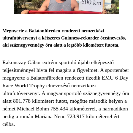
Megnyerte a Balatonfüreden rendezett nemzetközi
ultrafutóversenyt a kétszeres Guinness-rekorder óceánevezős,
aki száznegyvennégy óra alatt a legtöbb kilométert futotta.
Rakonczay Gábor extrém sportoló újabb elképesztő
teljesítménnyel hívta fel magára a figyelmet. A sportember
megnyerte a Balatonfüreden rendezett tizedik EMU 6 Day
Race World Trophy elnevezésű nemzetközi
ultrafutóversenyt. A magyar sportoló száznegyvennégy óra
alatt 801.778 kilométert futott, mögötte második helyen a
német Michael Bohm 755.434 kilométerrel, a harmadikon
pedig a román Mariana Nenu 728.917 kilométerrel ért
célba.