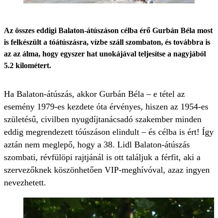
Az összes eddigi Balaton-átúszáson célba érő Gurbán Béla most
is felkészült a tóátúszásra, vízbe száll szombaton, és továbbra is
az az álma, hogy egyszer hat unokájával teljesítse a nagyjából
5.2 kilométert.
Ha Balaton-átúszás, akkor Gurbán Béla – e tétel az
esemény 1979-es kezdete óta érvényes, hiszen az 1954-es
születésű, civilben nyugdíjtanácsadó szakember minden
eddig megrendezett tóúszáson elindult – és célba is ért! Így
aztán nem meglepő, hogy a 38. Lidl Balaton-átúszás
szombati, révfülöpi rajtjánál is ott találjuk a férfit, aki a
szervezőknek köszönhetően VIP-meghívóval, azaz ingyen
nevezhetett.