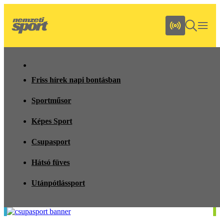
Friss hírek napi bontásban
Sportműsor
Képes Sport
Csupasport
Hátsó füves
Utánpótlássport