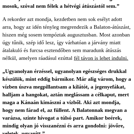
mosok, szóval nem félek a hétvégi átúszástól sem.”
A rekorder azt mondja, kezdetben nem sok esélyt adott
arra, hogy az idén tényleg megrendezik a Balaton-átúszást,
hiszen még sosem tempóztak augusztusban. Most azonban
úgy tűnik, szép idő lesz, így várhatóan a járvány miatt
átalakuló és furcsa esztendőben sem maradunk átúszás
nélkül, amelyen ráadásul ezúttal
fél távon is lehet indulni.
„Ugyanolyan érzéssel, ugyanolyan egészséges drukkal
készülök, mint eddig bármikor. Már alig várom, hogy a
vízben úszva megpillantsam a kilátót, a jegenyefákat,
halljam a hangokat, aztán meglássam a célkaput, mert
maga a Kánaán kimászni a vízből. Aki azt mondja,
hogy nem fárad el, az füllent. A Balatonnak megvan a
varázsa, szinte hívogat a túlsó part. Amikor beérek,
mindig olyan jó visszanézni és arra gondolni: jövőre,
veletek, ugyanitt.”