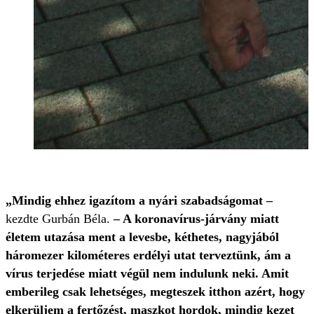
„Mindig ehhez igazítom a nyári szabadságomat –
kezdte Gurbán Béla.
– A koronavírus-járvány miatt
életem utazása ment a levesbe, kéthetes, nagyjából
háromezer kilométeres erdélyi utat terveztünk, ám a
vírus terjedése miatt végül nem indulunk neki. Amit
emberileg csak lehetséges, megteszek itthon azért, hogy
elkerüljem a fertőzést, maszkot hordok, mindig kezet