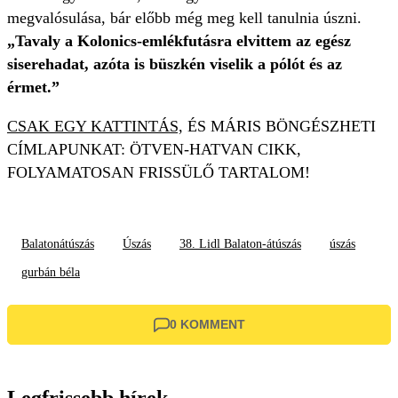
megvalósulása, bár előbb még meg kell tanulnia úszni.
„Tavaly a Kolonics-emlékfutásra elvittem az egész
siserehadat, azóta is büszkén viselik a pólót és az
érmet.”
CSAK EGY KATTINTÁS,
ÉS MÁRIS BÖNGÉSZHETI
CÍMLAPUNKAT: ÖTVEN-HATVAN CIKK,
FOLYAMATOSAN FRISSÜLŐ TARTALOM!
Balatonátúszás
Úszás
38. Lidl Balaton-átúszás
úszás
gurbán béla
0 KOMMENT