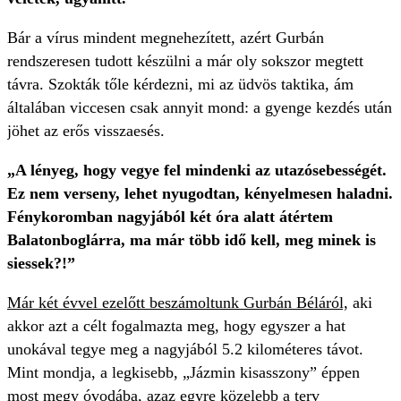
Bár a vírus mindent megnehezített, azért Gurbán
rendszeresen tudott készülni a már oly sokszor megtett
távra. Szokták tőle kérdezni, mi az üdvös taktika, ám
általában viccesen csak annyit mond: a gyenge kezdés után
jöhet az erős visszaesés.
„A lényeg, hogy vegye fel mindenki az utazósebességét.
Ez nem verseny, lehet nyugodtan, kényelmesen haladni.
Fénykoromban nagyjából két óra alatt átértem
Balatonboglárra, ma már több idő kell, meg minek is
siessek?!”
Már két évvel ezelőtt beszámoltunk Gurbán Béláról,
aki
akkor azt a célt fogalmazta meg, hogy egyszer a hat
unokával tegye meg a nagyjából 5.2 kilométeres távot.
Mint mondja, a legkisebb, „Jázmin kisasszony” éppen
most megy óvodába, azaz egyre közelebb a terv