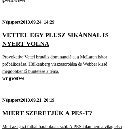
g
wef
rwe
we
Népsport
2013.09.24. 14:29
VETTEL EGY PLUSZ SIKÁNNAL IS
NYERT VOLNA
Provokatív: Vettel brutális dominanciája, a McLaren bátor
próbálkozása, Hülkenberg visszasorolása és Webber kissé
megdöbbentő büntetése a téma.
wr g
wef
we
Népsport
2013.09.21. 20:19
MIÉRT SZERETJÜK A PES-T?
Mert az igazi futballbarátoknak szól. A PES talán nem a világ első