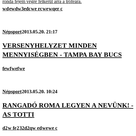
ronda fejem végre felkerül arra a trófeára.
wd
ewdw3edc
we rc
we
wqer c
Népsport
2013.05.20. 21:17
VERSENYHELYZET MINDEN
MENNYISÉGBEN - TAMPA BAY BUCS
fewf
wef
we
Népsport
2013.05.20. 10:24
RANGADÓ ROMA LEGYEN A NEVÜNK! -
AS TOTTI
d2
w fe
2
32d2qw ed
we
we c