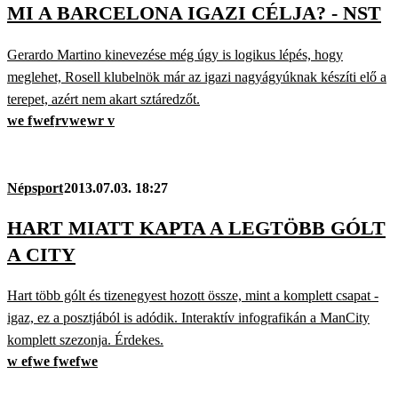
MI A BARCELONA IGAZI CÉLJA? - NST
Gerardo Martino kinevezése még úgy is logikus lépés, hogy
meglehet, Rosell klubelnök már az igazi nagyágyúknak készíti elő a
terepet, azért nem akart sztáredzőt.
we f
wef
rv
we
wr v
Népsport
2013.07.03. 18:27
HART MIATT KAPTA A LEGTÖBB GÓLT
A CITY
Hart több gólt és tizenegyest hozott össze, mint a komplett csapat -
igaz, ez a posztjából is adódik. Interaktív infografikán a ManCity
komplett szezonja. Érdekes.
w ef
we f
wef
we