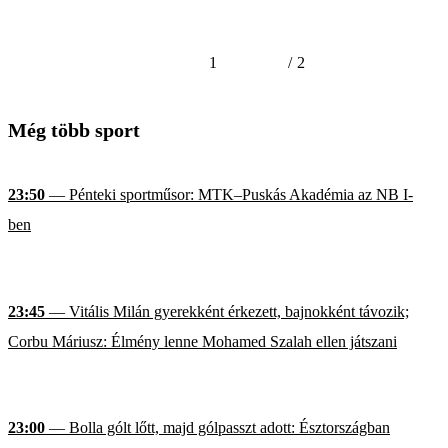
1
/
2
Még több sport
23:50
— Pénteki sportműsor: MTK–Puskás Akadémia az NB I-
ben
23:45
— Vitális Milán gyerekként érkezett, bajnokként távozik;
Corbu Máriusz: Élmény lenne Mohamed Szalah ellen játszani
23:00
— Bolla gólt lőtt, majd gólpasszt adott: Észtországban