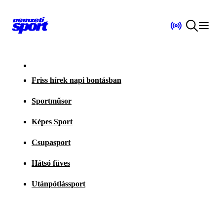
Friss hírek napi bontásban
Sportműsor
Képes Sport
Csupasport
Hátsó füves
Utánpótlássport