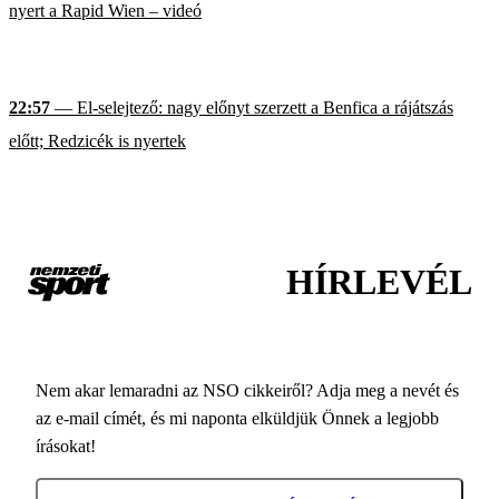
nyert a Rapid Wien – videó
22:57
— El-selejtező: nagy előnyt szerzett a Benfica a rájátszás
előtt; Redzicék is nyertek
HÍRLEVÉL
Nem akar lemaradni az NSO cikkeiről? Adja meg a nevét és
az e-mail címét, és mi naponta elküldjük Önnek a legjobb
írásokat!