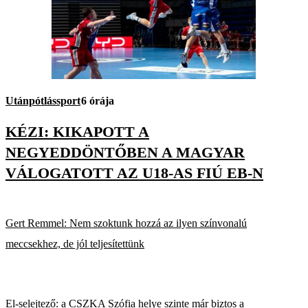
Utánpótlássport
6 órája
KÉZI: KIKAPOTT A
NEGYEDDÖNTŐBEN A MAGYAR
VÁLOGATOTT AZ U18-AS FIÚ EB-N
Gert Remmel: Nem szoktunk hozzá az ilyen színvonalú
meccsekhez, de jól teljesítettünk
El-selejtező: a CSZKA Szófia helye szinte már biztos a