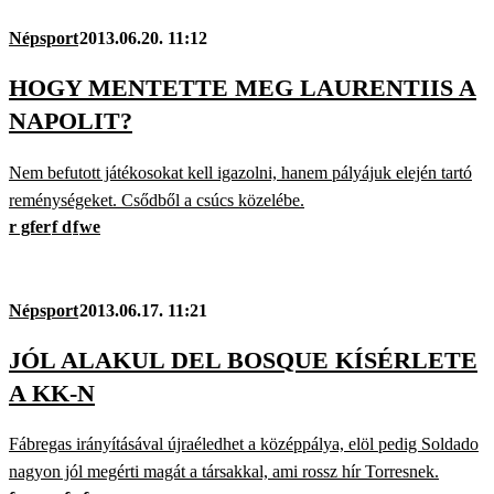
Népsport
2013.06.20. 11:12
HOGY MENTETTE MEG LAURENTIIS A
NAPOLIT?
Nem befutott játékosokat kell igazolni, hanem pályájuk elején tartó
reménységeket. Csődből a csúcs közelébe.
r gfer
f d
f
we
Népsport
2013.06.17. 11:21
JÓL ALAKUL DEL BOSQUE KÍSÉRLETE
A KK-N
Fábregas irányításával újraéledhet a középpálya, elöl pedig Soldado
nagyon jól megérti magát a társakkal, ami rossz hír Torresnek.