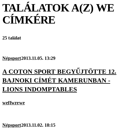
TALÁLATOK A(Z)
WE
CÍMKÉRE
25 találat
Népsport
2013.11.05. 13:29
A COTON SPORT BEGYŰJTÖTTE 12.
BAJNOKI CÍMÉT KAMERUNBAN -
LIONS INDOMPTABLES
wef
fwre
we
Népsport
2013.11.02. 18:15