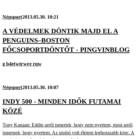
Népsport
2013.05.30. 10:21
A VÉDELMEK DÖNTIK MAJD EL A
PENGUINS–BOSTON
FŐCSOPORTDÖNTŐT - PINGVINBLOG
g b4et
wtr
we
e rqw
Népsport
2013.05.30. 10:07
INDY 500 - MINDEN IDŐK FUTAMAI
KÖZÉ
Tony Kanaan: Eddig arról ismertek, hogy nem nyertem, most arról
ismernek, hogy nyertem. Az utolsó volt életem leghosszabb köre. A