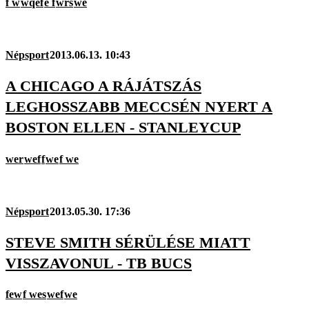
f w
wqef
e f
wrs
we
Népsport
2013.06.13. 10:43
A CHICAGO A RÁJÁTSZÁS
LEGHOSSZABB MECCSÉN NYERT A
BOSTON ELLEN - STANLEYCUP
wer
wef
f
we
f we
Népsport
2013.05.30. 17:36
STEVE SMITH SÉRÜLÉSE MIATT
VISSZAVONUL - TB BUCS
few
f wes
wef
we