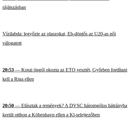
rájátszásban
Vízilabda: legyőzte az olaszokat, Eb-döntős az U20-as női
válogatott
20:53
— Korai öngól okozta az ETO vesztét, Győrben fordítani
kell a Riga ellen
20:50
— Elúsztak a remények? A DVSC háromgólos hátrányba
került otthon a Köbenhavn ellen a Kl-selejtezőben