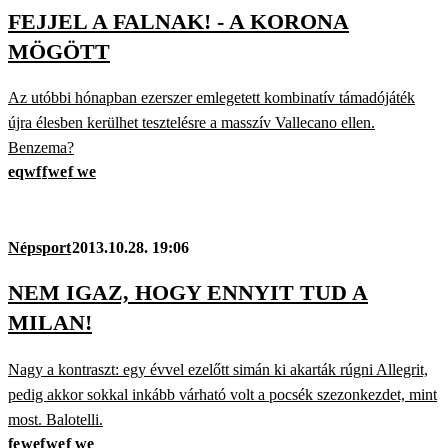
FEJJEL A FALNAK! - A KORONA
MÖGÖTT
Az utóbbi hónapban ezerszer emlegetett kombinatív támadójáték
újra élesben kerülhet tesztelésre a masszív Vallecano ellen.
Benzema?
eqwf
f
we
f we
Népsport
2013.10.28. 19:06
NEM IGAZ, HOGY ENNYIT TUD A
MILAN!
Nagy a kontraszt: egy évvel ezelőtt simán ki akarták rúgni Allegrit,
pedig akkor sokkal inkább várható volt a pocsék szezonkezdet, mint
most. Balotelli.
fe
wef
we
f we