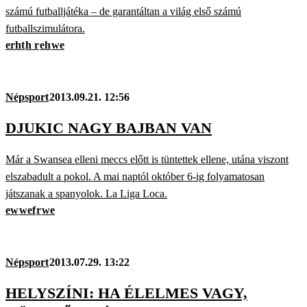
számú futballjátéka – de garantáltan a világ első számú
futballszimulátora.
erht
h r
eh
we
Népsport
2013.09.21. 12:56
DJUKIC NAGY BAJBAN VAN
Már a Swansea elleni meccs előtt is tüntettek ellene, utána viszont
elszabadult a pokol. A mai naptól október 6-ig folyamatosan
játszanak a spanyolok. La Liga Loca.
ew
wef
r
we
Népsport
2013.07.29. 13:22
HELYSZÍNI: HA ÉLELMES VAGY,