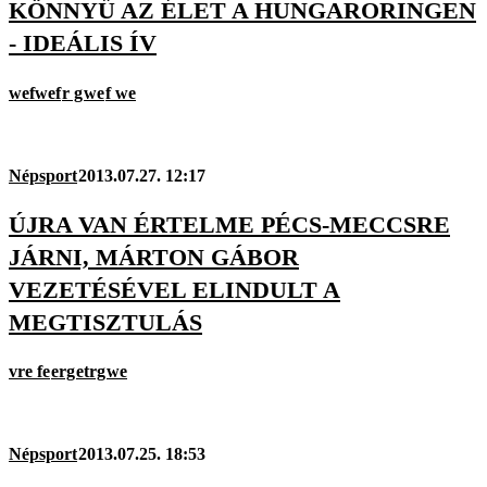
KÖNNYŰ AZ ÉLET A HUNGARORINGEN
- IDEÁLIS ÍV
wefwef
r g
we
f we
Népsport
2013.07.27. 12:17
ÚJRA VAN ÉRTELME PÉCS-MECCSRE
JÁRNI, MÁRTON GÁBOR
VEZETÉSÉVEL ELINDULT A
MEGTISZTULÁS
vre fe
erg
etrg
we
Népsport
2013.07.25. 18:53