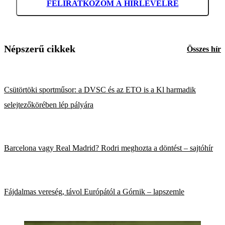
FELIRATKOZOM A HÍRLEVÉLRE
Népszerű cikkek
Összes hír
Csütörtöki sportműsor: a DVSC és az ETO is a Kl harmadik
selejtezőkörében lép pályára
Barcelona vagy Real Madrid? Rodri meghozta a döntést – sajtóhír
Fájdalmas vereség, távol Európától a Górnik – lapszemle