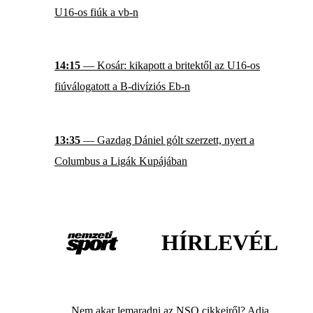
U16-os fiúk a vb-n
14:15
— Kosár: kikapott a britektől az U16-os
fiúválogatott a B-divíziós Eb-n
13:35
— Gazdag Dániel gólt szerzett, nyert a
Columbus a Ligák Kupájában
HÍRLEVÉL
Nem akar lemaradni az NSO cikkeiről? Adja