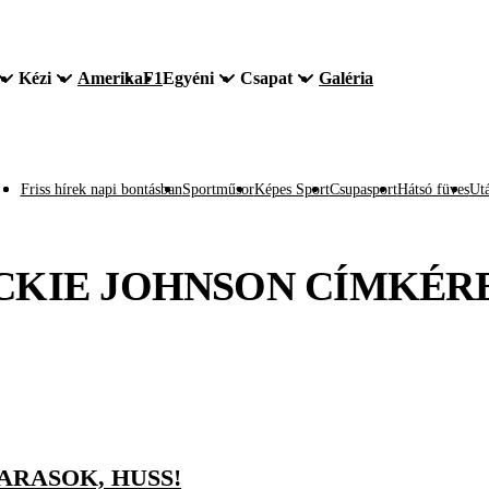
Kézi
Amerika
F1
Egyéni
Csapat
Galéria
Friss hírek napi bontásban
Sportműsor
Képes Sport
Csupasport
Hátsó füves
Utá
CKIE JOHNSON
CÍMKÉR
ARASOK, HUSS!