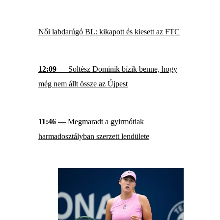
Női labdarúgó BL: kikapott és kiesett az FTC
12:09
— Soltész Dominik bízik benne, hogy
még nem állt össze az Újpest
11:46
— Megmaradt a gyirmótiak
harmadosztályban szerzett lendülete