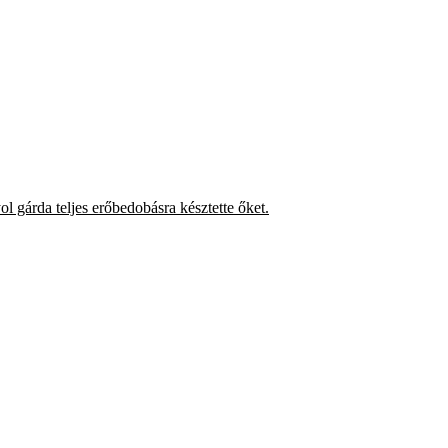
 gárda teljes erőbedobásra késztette őket.