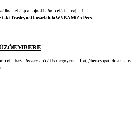
állnak el épp a bajnoki döntő előtt – május 1.
Nikki Teasley
női kosárlabda
WNBA
MiZo Pécs
 HÚZÓEMBERE
madik hazai összecsapását is megnyerte a Rátgéber-csapat, de a spanyol
a