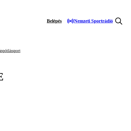
Belépés
Nemzeti Sportrádió
npótlássport
E