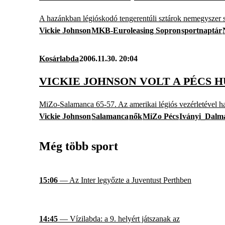
A hazánkban légióskodó tengerentúli sztárok nemegyszer sz
Vickie Johnson
MKB-Euroleasing Sopron
sportnaptár
Kosárlabda
2006.11.30. 20:04
VICKIE JOHNSON VOLT A PÉCS
MiZo-Salamanca 65-57. Az amerikai légiós vezérletével har
Vickie Johnson
Salamanca
nők
MiZo Pécs
Iványi_Dalm
Még több sport
15:06
— Az Inter legyőzte a Juventust Perthben
14:45
— Vízilabda: a 9. helyért játszanak az