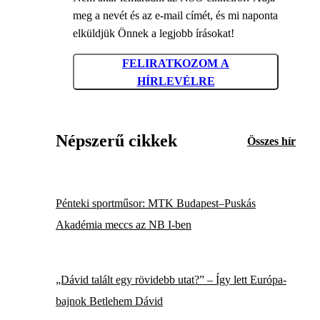
meg a nevét és az e-mail címét, és mi naponta
elküldjük Önnek a legjobb írásokat!
FELIRATKOZOM A
HÍRLEVÉLRE
Népszerű cikkek
Összes hír
Pénteki sportműsor: MTK Budapest–Puskás
Akadémia meccs az NB I-ben
„Dávid talált egy rövidebb utat?” – Így lett Európa-
bajnok Betlehem Dávid