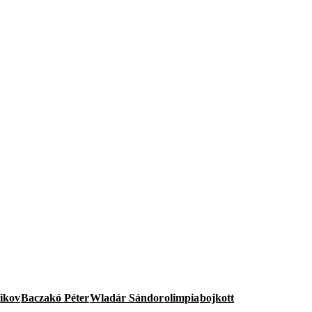
ikov
Baczakó Péter
Wladár Sándor
olimpia
bojkott