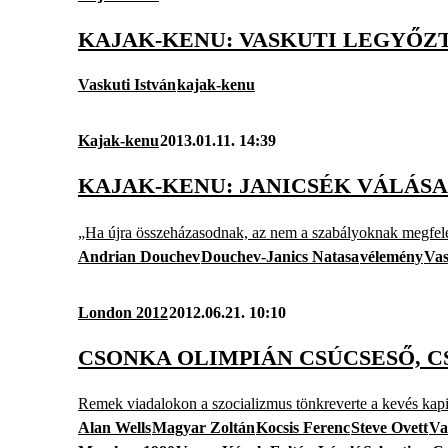
KAJAK-KENU: VASKUTI LEGYŐZT
Vaskuti István
kajak-kenu
Kajak-kenu
2013.01.11. 14:39
KAJAK-KENU: JANICSÉK VÁLÁSA
„Ha újra összeházasodnak, az nem a szabályoknak megfelel
Andrian Douchev
Douchev-Janics Natasa
vélemény
Vas
London 2012
2012.06.21. 10:10
CSONKA OLIMPIÁN CSÚCSESŐ, C
Remek viadalokon a szocializmus tönkreverte a kevés kapi
Alan Wells
Magyar Zoltán
Kocsis Ferenc
Steve Ovett
Va