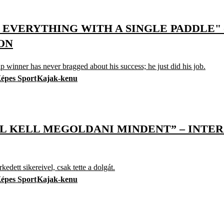
O EVERYTHING WITH A SINGLE PADDLE"
ON
inner has never bragged about his success; he just did his job.
épes Sport
Kajak-kenu
L KELL MEGOLDANI MINDENT” – INTERJ
edett sikereivel, csak tette a dolgát.
épes Sport
Kajak-kenu