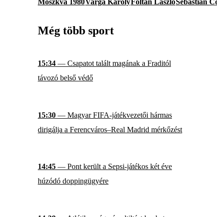
Moszkva 1980
Varga Károly
Foltán László
Sebastian C
Még több sport
15:34
— Csapatot talált magának a Fraditól
távozó belső védő
15:30
— Magyar FIFA-játékvezetői hármas
dirigálja a Ferencváros–Real Madrid mérkőzést
14:45
— Pont került a Sepsi-játékos két éve
húzódó doppingügyére