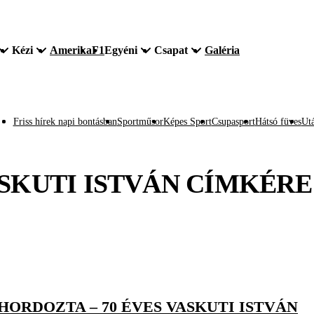
Kézi
Amerika
F1
Egyéni
Csapat
Galéria
Friss hírek napi bontásban
Sportműsor
Képes Sport
Csupasport
Hátsó füves
Utá
SKUTI ISTVÁN
CÍMKÉRE
HORDOZTA – 70 ÉVES VASKUTI ISTVÁN