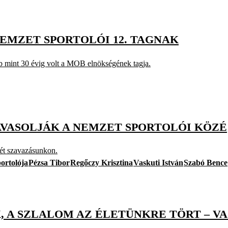
NEMZET SPORTOLÓI 12. TAGNAK
bb mint 30 évig volt a MOB elnökségének tagja.
AVASOLJÁK A NEMZET SPORTOLÓI KÖZÉ
ét szavazásunkon.
ortolója
Pézsa Tibor
Regőczy Krisztina
Vaskuti István
Szabó Bence
 A SZLALOM AZ ÉLETÜNKRE TÖRT – VA