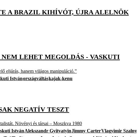
E A BRAZIL KIHÍVÓT, ÚJRA ALELNÖK
 NEM LEHET MEGOLDÁS - VASKUTI
ő eljárás, hanem világos manipuláció.”
kuti István
országváltás
kajak-kenu
SAK NEGATÍV TESZT
talistát. Növényi és társai – Moszkva 1980
skuti István
Alekszandr Gyityatyin
Jimmy Carter
Vlagyimir Szalny