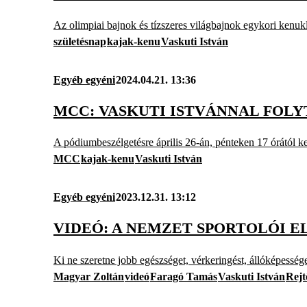
Az olimpiai bajnok és tízszeres világbajnok egykori kenukla
születésnap
kajak-kenu
Vaskuti István
Egyéb egyéni
2024.04.21. 13:36
MCC: VASKUTI ISTVÁNNAL FOL
A pódiumbeszélgetésre április 26-án, pénteken 17 órától k
MCC
kajak-kenu
Vaskuti István
Egyéb egyéni
2023.12.31. 13:12
VIDEÓ: A NEMZET SPORTOLÓI E
Ki ne szeretne jobb egészséget, vérkeringést, állóképessége
Magyar Zoltán
videó
Faragó Tamás
Vaskuti István
Rejt