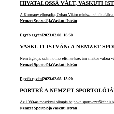
HIVATALOSSÁ VÁLT, VASKUTI I
A Kormány elfogadta, Orbán Viktor miniszterelnök aláírta –
Nemzet Sportolója
Vaskuti István
Egyéb egyéni
2023.02.08. 16:58
VASKUTI ISTVÁN: A NEMZET SP
Nem tagadja, számított az elismerésre, ám amikor valóra vál
Nemzet Sportolója
Vaskuti István
Egyéb egyéni
2023.02.08. 13:20
PORTRÉ A NEMZET SPORTOLÓJÁ
Az 1980-as moszkvai olimpia bajnoka sportvezetőként is jel
Nemzet Sportolója
Vaskuti István