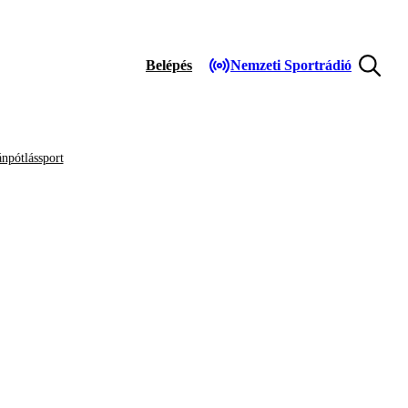
Belépés
Nemzeti Sportrádió
npótlássport