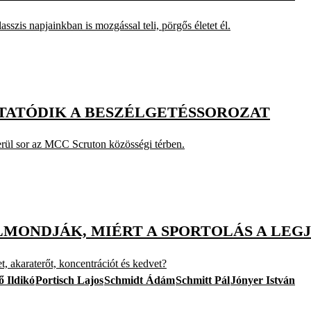
sszis napjainkban is mozgással teli, pörgős életet él.
YTATÓDIK A BESZÉLGETÉSSOROZAT
erül sor az MCC Scruton közösségi térben.
LMONDJÁK, MIÉRT A SPORTOLÁS A LE
t, akaraterőt, koncentrációt és kedvet?
ő Ildikó
Portisch Lajos
Schmidt Ádám
Schmitt Pál
Jónyer István