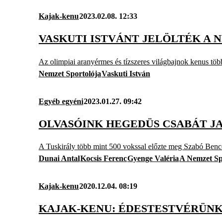
Kajak-kenu
2023.02.08. 12:33
VASKUTI ISTVÁNT JELÖLTÉK A 
Az olimpiai aranyérmes és tízszeres világbajnok kenus tö
Nemzet Sportolója
Vaskuti István
Egyéb egyéni
2023.01.27. 09:42
OLVASÓINK HEGEDÜS CSABÁT J
A Tuskirály több mint 500 vokssal előzte meg Szabó Benc
Dunai Antal
Kocsis Ferenc
Gyenge Valéria
A Nemzet Sp
Kajak-kenu
2020.12.04. 08:19
KAJAK-KENU: ÉDESTESTVÉRÜNK,