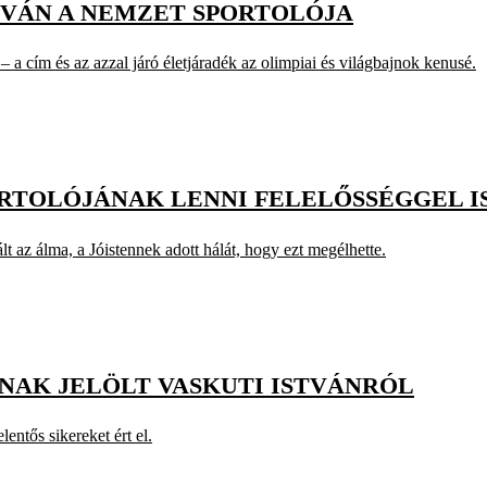
STVÁN A NEMZET SPORTOLÓJA
 a cím és az azzal járó életjáradék az olimpiai és világbajnok kenusé.
ORTOLÓJÁNAK LENNI FELELŐSSÉGGEL I
t az álma, a Jóistennek adott hálát, hogy ezt megélhette.
NAK JELÖLT VASKUTI ISTVÁNRÓL
entős sikereket ért el.