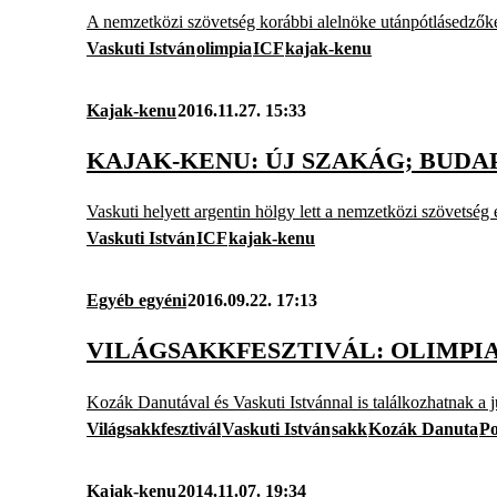
A nemzetközi szövetség korábbi alelnöke utánpótlásedzőké
Vaskuti István
olimpia
ICF
kajak-kenu
Kajak-kenu
2016.11.27. 15:33
KAJAK-KENU: ÚJ SZAKÁG; BUDA
Vaskuti helyett argentin hölgy lett a nemzetközi szövetség
Vaskuti István
ICF
kajak-kenu
Egyéb egyéni
2016.09.22. 17:13
VILÁGSAKKFESZTIVÁL: OLIMPI
Kozák Danutával és Vaskuti Istvánnal is találkozhatnak a 
Világsakkfesztivál
Vaskuti István
sakk
Kozák Danuta
Po
Kajak-kenu
2014.11.07. 19:34