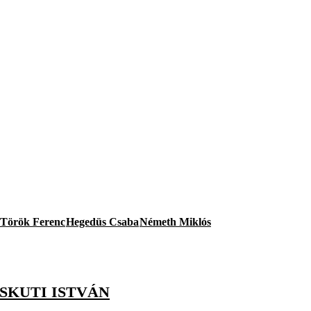
Török Ferenc
Hegedüs Csaba
Németh Miklós
SKUTI ISTVÁN