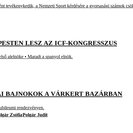
nt tevékenykedik, a Nemzeti Sport kérdésére a gyorsasági számok csökk
PESTEN LESZ AZ ICF-KONGRESSZUS
 első alelnöke • Maradt a spanyol elnök.
AI BAJNOKOK A VÁRKERT BAZÁRBAN
jubileumi rendezvényen.
lgár Zsófia
Polgár Judit