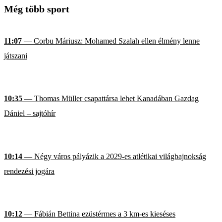
Még több sport
11:07
— Corbu Máriusz: Mohamed Szalah ellen élmény lenne
játszani
10:35
— Thomas Müller csapattársa lehet Kanadában Gazdag
Dániel – sajtóhír
10:14
— Négy város pályázik a 2029-es atlétikai világbajnokság
rendezési jogára
10:12
— Fábián Bettina ezüstérmes a 3 km-es kieséses