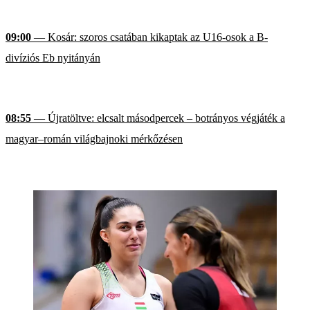
09:00
— Kosár: szoros csatában kikaptak az U16-osok a B-
divíziós Eb nyitányán
08:55
— Újratöltve: elcsalt másodpercek – botrányos végjáték a
magyar–román világbajnoki mérkőzésen