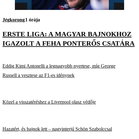
Jégkorong
1 órája
ERSTE LIGA: A MAGYAR BAJNOKHOZ
IGAZOLT A FEHA PONTERŐS CSATÁRA
Eddig Kimi Antonelli a legnagyobb nyertese, míg George
Russell a vesztese az F1-es idénynek
Közel a visszatéréshez a Liverpool olasz védője
Hazatért, és bajnok lett – nagyinterjú Schön Szabolccsal