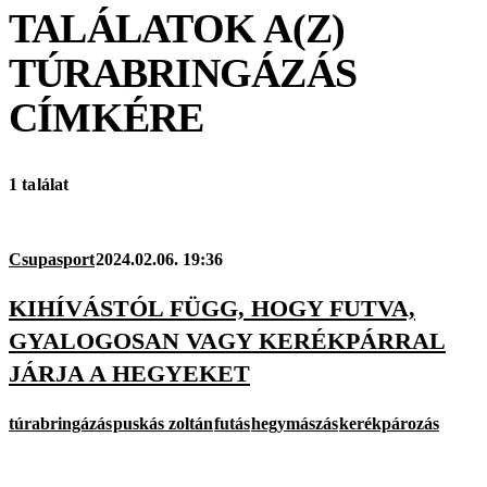
TALÁLATOK A(Z)
TÚRABRINGÁZÁS
CÍMKÉRE
1 találat
Csupasport
2024.02.06. 19:36
KIHÍVÁSTÓL FÜGG, HOGY FUTVA,
GYALOGOSAN VAGY KERÉKPÁRRAL
JÁRJA A HEGYEKET
túrabringázás
puskás zoltán
futás
hegymászás
kerékpározás