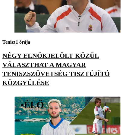
Tenisz
1 órája
NÉGY ELNÖKJELÖLT KÖZÜL
VÁLASZTHAT A MAGYAR
TENISZSZÖVETSÉG TISZTÚJÍTÓ
KÖZGYŰLÉSE
•
ÉLŐ