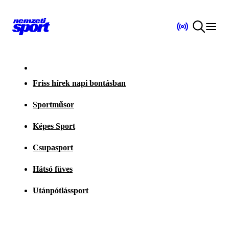
Friss hírek napi bontásban
Sportműsor
Képes Sport
Csupasport
Hátsó füves
Utánpótlássport