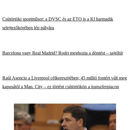
Csütörtöki sportműsor: a DVSC és az ETO is a Kl harmadik
selejtezőkörében lép pályára
Barcelona vagy Real Madrid? Rodri meghozta a döntést – sajtóhír
Raúl Asencio a Liverpool célkeresztjében; 45 millió fontért vált meg
kapusától a Man. City – ez történt csütörtökön a transzferpiacon