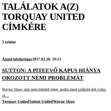
TALÁLATOK A(Z)
TORQUAY UNITED
CÍMKÉRE
3 találat
Angol labdarúgás
2017.02.26. 19:13
SUTTON: A PITEEVŐ KAPUS HIÁNYA
OKOZOTT NÉMI PROBLÉMÁT
Wayne Shaw már nem lehetett jelen, pedig most szükség lett volna
rá…
Torquay United
Sutton United
Wayne Shaw