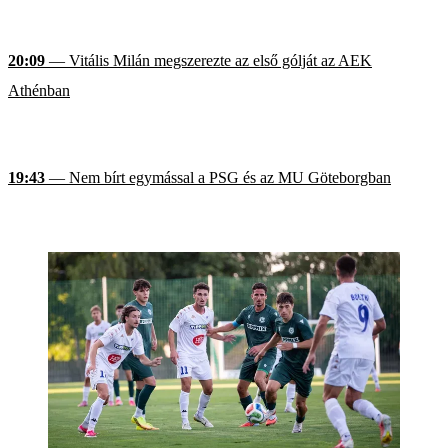
20:09
— Vitális Milán megszerezte az első gólját az AEK
Athénban
19:43
— Nem bírt egymással a PSG és az MU Göteborgban