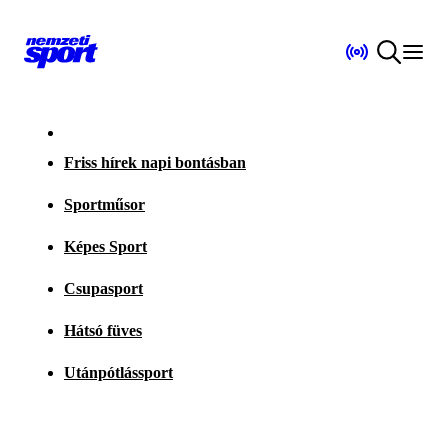
Friss hírek napi bontásban
Sportműsor
Képes Sport
Csupasport
Hátsó füves
Utánpótlássport