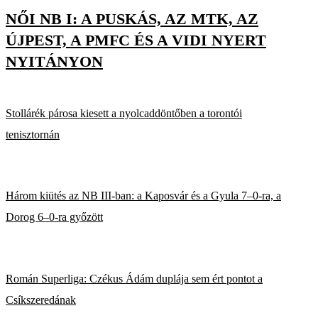
NŐI NB I: A PUSKÁS, AZ MTK, AZ
ÚJPEST, A PMFC ÉS A VIDI NYERT
NYITÁNYON
Stollárék párosa kiesett a nyolcaddöntőben a torontói
tenisztornán
Három kiütés az NB III-ban: a Kaposvár és a Gyula 7–0-ra, a
Dorog 6–0-ra győzött
Román Superliga: Czékus Ádám duplája sem ért pontot a
Csíkszeredának