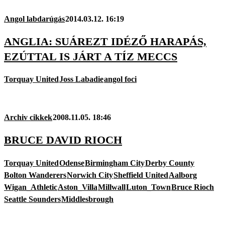
Angol labdarúgás
2014.03.12. 16:19
ANGLIA: SUÁREZT IDÉZŐ HARAPÁS,
EZÚTTAL IS JÁRT A TÍZ MECCS
Torquay United
Joss Labadie
angol foci
Archiv cikkek
2008.11.05. 18:46
BRUCE DAVID RIOCH
Torquay United
Odense
Birmingham City
Derby County
Bolton Wanderers
Norwich City
Sheffield United
Aalborg
Wigan_Athletic
Aston_Villa
Millwall
Luton_Town
Bruce Rioch
Seattle Sounders
Middlesbrough