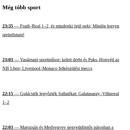
Még több sport
23:35
— Fradi–Real 1–2, és mindenki örül neki; Mindig legyen
sprintfutam!
23:03
— Vasárnapi sportműsor: keleti derbi és Paks–Honvéd az
NB I-ben; Liverpool–Monaco felkészülési meccs
22:15
— Gulácsiék legyőzték Sallaiékat: Galatasaray–Villarreal
1–2
22:03
— Marozsán és Medvegyev negyeddöntős párosban a