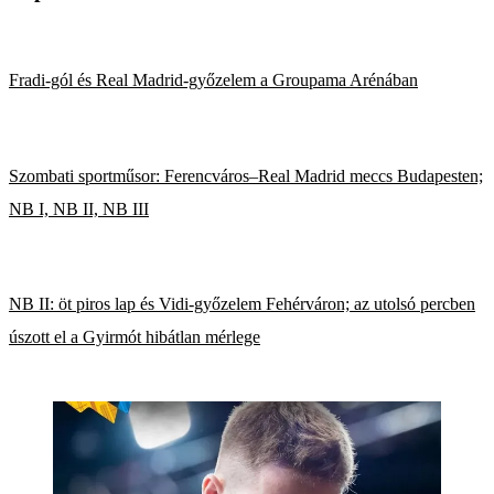
Fradi-gól és Real Madrid-győzelem a Groupama Arénában
Szombati sportműsor: Ferencváros–Real Madrid meccs Budapesten;
NB I, NB II, NB III
NB II: öt piros lap és Vidi-győzelem Fehérváron; az utolsó percben
úszott el a Gyirmót hibátlan mérlege