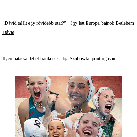
„Dávid talált egy rövidebb utat?” – Így lett Európa-bajnok Betlehem
Dávid
Ilyen hatással lehet Iraola és stábja Szoboszlai pontrúgásaira