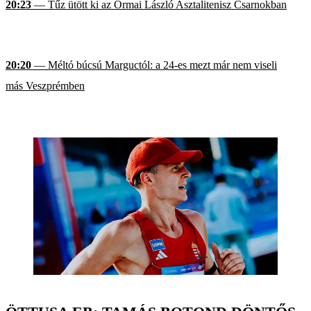
20:23
— Tűz ütött ki az Ormai László Asztalitenisz Csarnokban
20:20
— Méltó búcsú Marguctól: a 24-es mezt már nem viseli
más Veszprémben