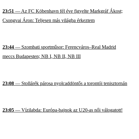
23:51
— Az FC Köbenhavn fél éve figyelte Markgráf Ákost;
Csongvai Áron: Teljesen más világba érkeztem
23:44
— Szombati sportműsor: Ferencváros–Real Madrid
meccs Budapesten; NB I, NB II, NB III
23:08
— Stollárék párosa nyolcaddöntős a torontói tenisztornán
23:05
— Vízilabda: Európa-bajnok az U20-as női válogatott!