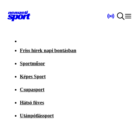
Friss hírek napi bontásban
Sportműsor
Képes Sport
Csupasport
Hátsó füves
Utánpótlássport