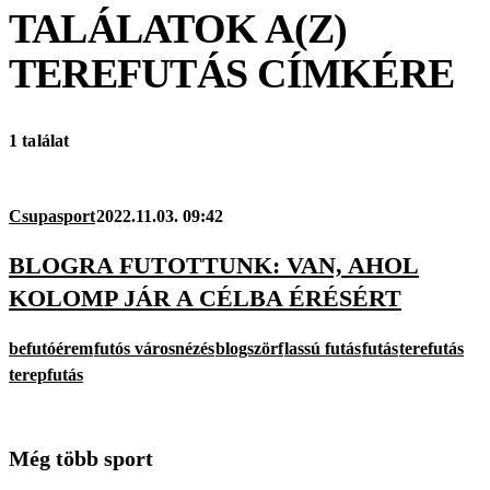
TALÁLATOK A(Z)
TEREFUTÁS
CÍMKÉRE
1 találat
Csupasport
2022.11.03. 09:42
BLOGRA FUTOTTUNK: VAN, AHOL
KOLOMP JÁR A CÉLBA ÉRÉSÉRT
befutóérem
futós városnézés
blogszörf
lassú futás
futás
terefutás
terepfutás
Még több sport