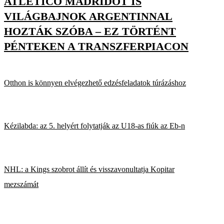
ATLÉTICO MADRIDOT IS
VILÁGBAJNOK ARGENTINNAL
HOZTÁK SZÓBA – EZ TÖRTÉNT
PÉNTEKEN A TRANSZFERPIACON
Otthon is könnyen elvégezhető edzésfeladatok túrázáshoz
Kézilabda: az 5. helyért folytatják az U18-as fiúk az Eb-n
NHL: a Kings szobrot állít és visszavonultatja Kopitar
mezszámát