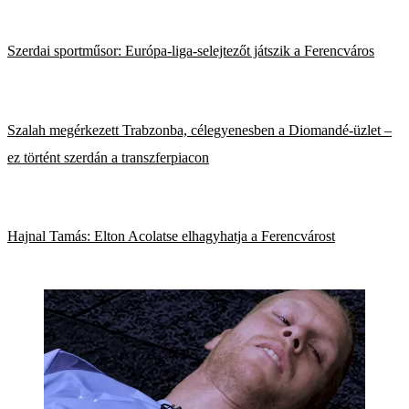
Szerdai sportműsor: Európa-liga-selejtezőt játszik a Ferencváros
Szalah megérkezett Trabzonba, célegyenesben a Diomandé-üzlet –
ez történt szerdán a transzferpiacon
Hajnal Tamás: Elton Acolatse elhagyhatja a Ferencvárost