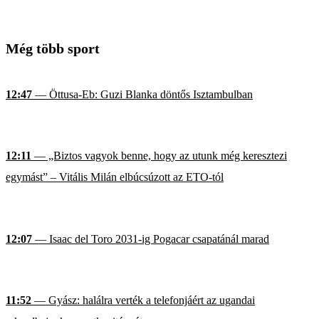
Még több sport
12:47
— Öttusa-Eb: Guzi Blanka döntős Isztambulban
12:11
— „Biztos vagyok benne, hogy az utunk még keresztezi
egymást” – Vitális Milán elbúcsúzott az ETO-tól
12:07
— Isaac del Toro 2031-ig Pogacar csapatánál marad
11:52
— Gyász: halálra verték a telefonjáért az ugandai