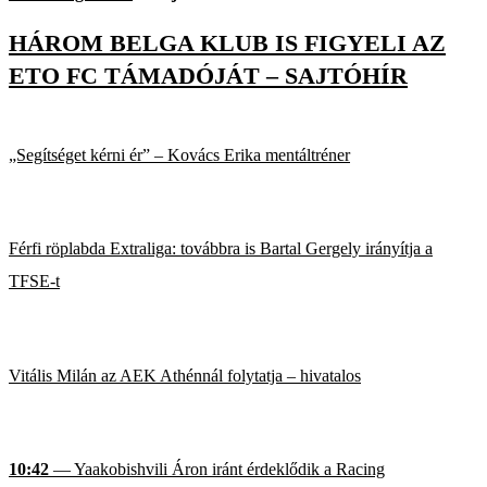
HÁROM BELGA KLUB IS FIGYELI AZ
ETO FC TÁMADÓJÁT – SAJTÓHÍR
„Segítséget kérni ér” – Kovács Erika mentáltréner
Férfi röplabda Extraliga: továbbra is Bartal Gergely irányítja a
TFSE-t
Vitális Milán az AEK Athénnál folytatja – hivatalos
10:42
— Yaakobishvili Áron iránt érdeklődik a Racing