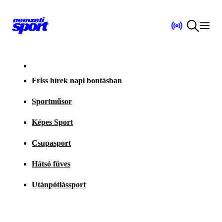
Friss hírek napi bontásban
Sportműsor
Képes Sport
Csupasport
Hátsó füves
Utánpótlássport