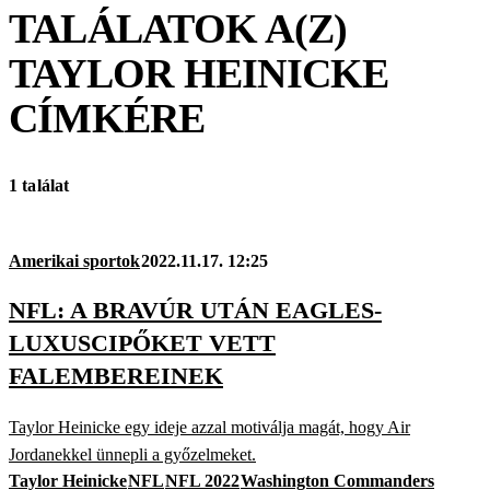
TALÁLATOK A(Z)
TAYLOR HEINICKE
CÍMKÉRE
1 találat
Amerikai sportok
2022.11.17. 12:25
NFL: A BRAVÚR UTÁN EAGLES-
LUXUSCIPŐKET VETT
FALEMBEREINEK
Taylor Heinicke egy ideje azzal motiválja magát, hogy Air
Jordanekkel ünnepli a győzelmeket.
Taylor Heinicke
NFL
NFL 2022
Washington Commanders