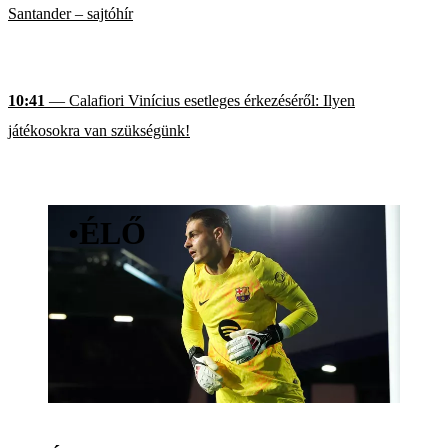
Santander – sajtóhír
10:41
— Calafiori Vinícius esetleges érkezéséről: Ilyen
játékosokra van szükségünk!
•
ÉLŐ