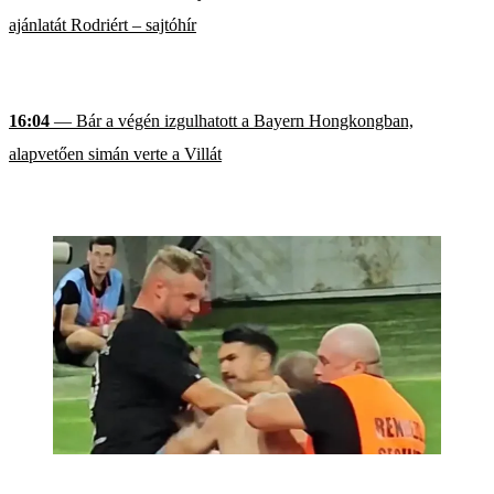
ajánlatát Rodriért – sajtóhír
16:04
— Bár a végén izgulhatott a Bayern Hongkongban,
alapvetően simán verte a Villát