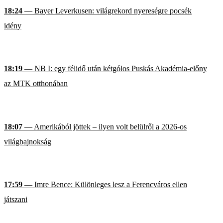
18:24
— Bayer Leverkusen: világrekord nyereségre pocsék
idény
18:19
— NB I: egy félidő után kétgólos Puskás Akadémia-előny
az MTK otthonában
18:07
— Amerikából jöttek – ilyen volt belülről a 2026-os
világbajnokság
17:59
— Imre Bence: Különleges lesz a Ferencváros ellen
játszani