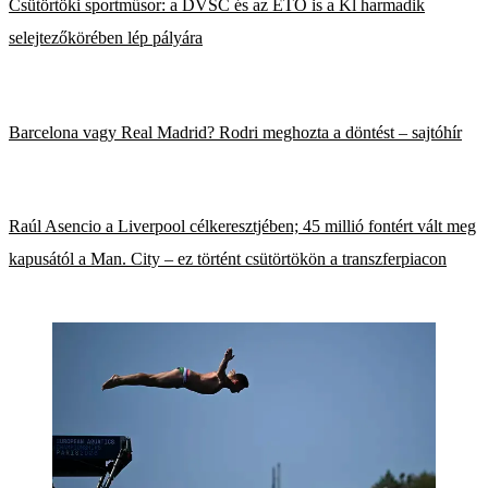
Csütörtöki sportműsor: a DVSC és az ETO is a Kl harmadik
selejtezőkörében lép pályára
Barcelona vagy Real Madrid? Rodri meghozta a döntést – sajtóhír
Raúl Asencio a Liverpool célkeresztjében; 45 millió fontért vált meg
kapusától a Man. City – ez történt csütörtökön a transzferpiacon