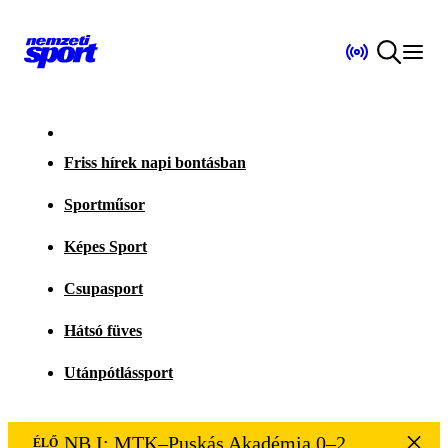
Friss hírek napi bontásban
Sportműsor
Képes Sport
Csupasport
Hátsó füves
Utánpótlássport
NB I: MTK–Puskás Akadémia 0–2
ÉLŐ