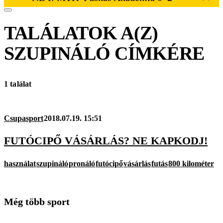
TALÁLATOK A(Z)
SZUPINÁLÓ
CÍMKÉRE
1 találat
Csupasport
2018.07.19. 15:51
FUTÓCIPŐ VÁSÁRLÁS? NE KAPKODJ!
használat
szupináló
pronáló
futócipő
vásárlás
futás
800 kilométer
Még több sport