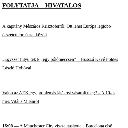
FOLYTATJA – HIVATALOS
A kapitány Mészáros Krisztoferről: Ott lehet Európa legjobb
összetett tornászai között
„Egyszer fütyültek ki, egy pólómeccsen” – Hosszú Kávé Földes
László Hobóval
Vajon az AEK egy problémás játékost vásárolt meg? – A 10-es
mez Vitális Milánról
16:08
— A Manchester City visszautasította a Barcelona első