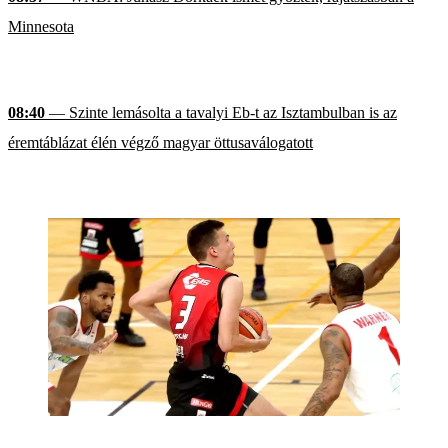
Minnesota
08:40
— Szinte lemásolta a tavalyi Eb-t az Isztambulban is az
éremtáblázat élén végző magyar öttusaválogatott