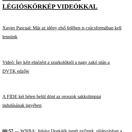
LÉGIÓSKÖRKÉP VIDEÓKKAL
Xavier Pascual: Már az idény első felében is csúcsformában kell
lennünk
Videó: Így kért elnézést a szurkolóktól a nagy zakó után a
DVTK edzője
A FIDE két héten belül dönt az oroszok sakkolimpiai
indulásának ügyében
08:57
— WNBA: Juhász Dorkáék ismét győztek, rájátszásban a