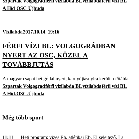
Szpartak Volgograd
férfi vízilabda BL
vízilabda
férfi vízi BL
A Híd-OSC-Újbuda
Vízilabda
2017.10.14. 19:16
FÉRFI VÍZI BL: VOLGOGRÁDBAN
NYERT AZ OSC, KÖZEL A
TOVÁBBJUTÁS
A magyar csapat hét góllal nyert, karnyújtásnyira került a főtábla.
Szpartak Volgograd
férfi vízilabda BL
vízilabda
férfi vízi BL
A Híd-OSC-Újbuda
Még több sport
11:11
— Heti program: vizes Eb, atlétikai Eb, El-selejtező, La