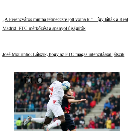
„A Ferencváros mintha tétmeccsre jött volna ki” – így látták a Real
Madrid–FTC mérkőzést a spanyol újságírók
José Mourinho: Látszik, hogy az FTC magas intenzitással játszik
•
ÉLŐ