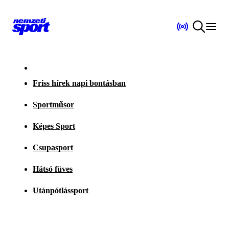
Friss hírek napi bontásban
Sportműsor
Képes Sport
Csupasport
Hátsó füves
Utánpótlássport