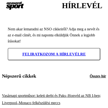
HÍRLEVÉL
Nem akar lemaradni az NSO cikkeiről? Adja meg a nevét és
az e-mail címét, és mi naponta elküldjük Önnek a legjobb
írásokat!
FELIRATKOZOM A HÍRLEVÉLRE
Népszerű cikkek
Összes hír
Vasárnapi sportműsor: keleti derbi és Paks–Honvéd az NB I-ben;
Liverpool–Monaco felkészülési meccs