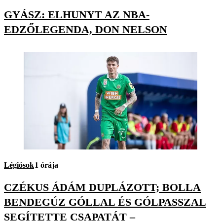
GYÁSZ: ELHUNYT AZ NBA-
EDZŐLEGENDA, DON NELSON
Légiósok
1 órája
CZÉKUS ÁDÁM DUPLÁZOTT; BOLLA
BENDEGÚZ GÓLLAL ÉS GÓLPASSZAL
SEGÍTETTE CSAPATÁT –