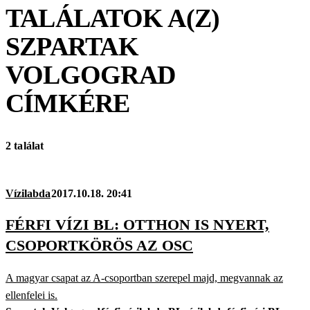
TALÁLATOK A(Z)
SZPARTAK
VOLGOGRAD
CÍMKÉRE
2 találat
Vízilabda
2017.10.18. 20:41
FÉRFI VÍZI BL: OTTHON IS NYERT,
CSOPORTKÖRÖS AZ OSC
A magyar csapat az A-csoportban szerepel majd, megvannak az
ellenfelei is.