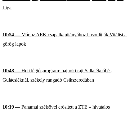
Liga
10:54
— Már az AEK csapatkapitányához hasonlítják Vitálist a
görög lapok
10:48
— Heti légiósprogram: bajnoki rajt Sallaiéknál és
Gulácsiéknál, székely rangadó Csíkszeredában
10:19
— Panamai szélsővel erősített a ZTE – hivatalos