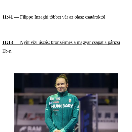
11:41
— Filippo Inzaghi többet vár az olasz csatároktól
11:13
— Nyílt vízi úszás: bronzérmes a magyar csapat a párizsi
Eb-n