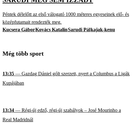
Péntek délelőtt az első válogató 1000 méteres egyeseinek elő- és
középfutamait rendezték meg.
Kucsera Gábor
Kovács Katalin
Sarudi Pál
kajak-kenu
Még több sport
13:35
— Gazdag Dániel gólt szerzett, nyert a Columbus a Ligák
Kupájában
13:34
— Régi-új edző, régi-új szabályok – José Mourinho a
Real Madridnál