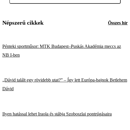
Népszerű cikkek
Összes hír
Pénteki sportműsor: MTK Budapest–Puskás Akadémia meccs az
NB I-ben
„Dávid talált egy rövidebb utat?” – Így lett Európa-bajnok Betlehem
Dávid
Ilyen hatással lehet Iraola és stábja Szoboszlai pontrúgásaira