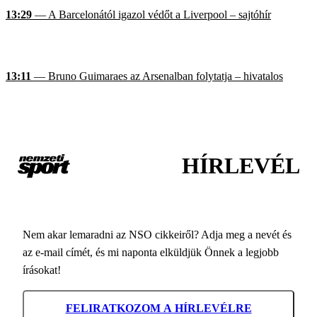
13:29
— A Barcelonától igazol védőt a Liverpool – sajtóhír
13:11
— Bruno Guimaraes az Arsenalban folytatja – hivatalos
HÍRLEVÉL
Nem akar lemaradni az NSO cikkeiről? Adja meg a nevét és
az e-mail címét, és mi naponta elküldjük Önnek a legjobb
írásokat!
FELIRATKOZOM A HÍRLEVÉLRE