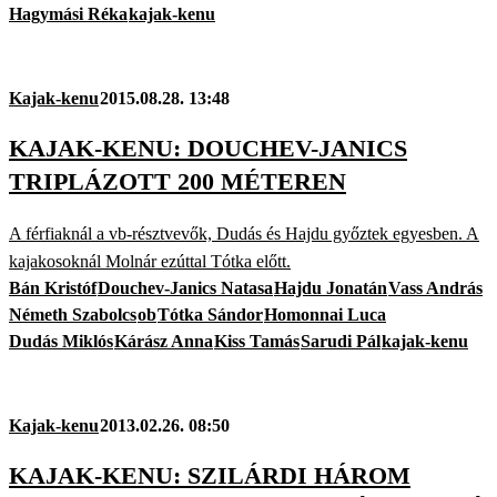
Hagymási Réka
kajak-kenu
Kajak-kenu
2015.08.28. 13:48
KAJAK-KENU: DOUCHEV-JANICS
TRIPLÁZOTT 200 MÉTEREN
A férfiaknál a vb-résztvevők, Dudás és Hajdu győztek egyesben. A
kajakosoknál Molnár ezúttal Tótka előtt.
Bán Kristóf
Douchev-Janics Natasa
Hajdu Jonatán
Vass András
Németh Szabolcs
ob
Tótka Sándor
Homonnai Luca
Dudás Miklós
Kárász Anna
Kiss Tamás
Sarudi Pál
kajak-kenu
Kajak-kenu
2013.02.26. 08:50
KAJAK-KENU: SZILÁRDI HÁROM