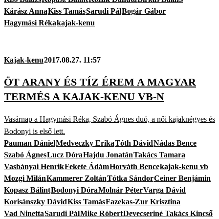
Kárász Anna
Kiss Tamás
Sarudi Pál
Bogár Gábor
Hagymási Réka
kajak-kenu
Kajak-kenu
2017.08.27. 11:57
ÖT ARANY ÉS TÍZ ÉREM A MAGYAR
TERMÉS A KAJAK-KENU VB-N
Vasárnap a Hagymási Réka, Szabó Ágnes duó, a női kajaknégyes és
Bodonyi is első lett.
Pauman Dániel
Medveczky Erika
Tóth Dávid
Nádas Bence
Szabó Ágnes
Lucz Dóra
Hajdu Jonatán
Takács Tamara
Vasbányai Henrik
Fekete Ádám
Horváth Bence
kajak-kenu vb
Mozgi Milán
Kammerer Zoltán
Tótka Sándor
Ceiner Benjámin
Kopasz Bálint
Bodonyi Dóra
Molnár Péter
Varga Dávid
Korisánszky Dávid
Kiss Tamás
Fazekas-Zur Krisztina
Vad Ninetta
Sarudi Pál
Mike Róbert
Devecseriné Takács Kincső