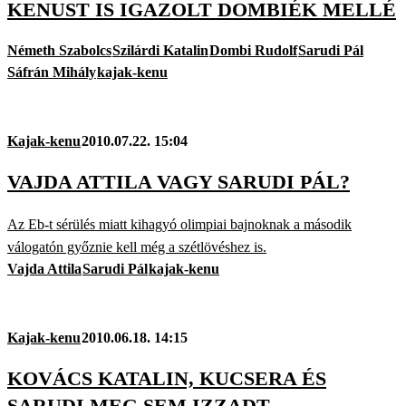
KENUST IS IGAZOLT DOMBIÉK MELLÉ
Németh Szabolcs
Szilárdi Katalin
Dombi Rudolf
Sarudi Pál
Sáfrán Mihály
kajak-kenu
Kajak-kenu
2010.07.22. 15:04
VAJDA ATTILA VAGY SARUDI PÁL?
Az Eb-t sérülés miatt kihagyó olimpiai bajnoknak a második
válogatón győznie kell még a szétlövéshez is.
Vajda Attila
Sarudi Pál
kajak-kenu
Kajak-kenu
2010.06.18. 14:15
KOVÁCS KATALIN, KUCSERA ÉS
SARUDI MEG SEM IZZADT