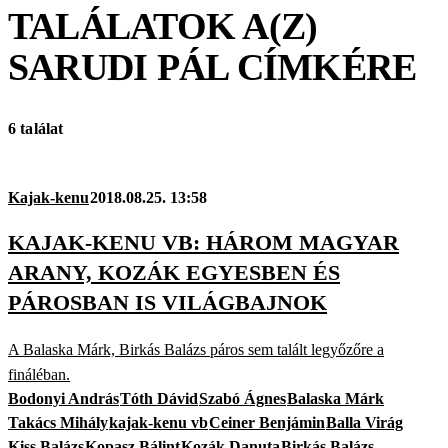
TALÁLATOK A(Z)
SARUDI PÁL
CÍMKÉRE
6 találat
Kajak-kenu
2018.08.25. 13:58
KAJAK-KENU VB: HÁROM MAGYAR
ARANY, KOZÁK EGYESBEN ÉS
PÁROSBAN IS VILÁGBAJNOK
A Balaska Márk, Birkás Balázs páros sem talált legyőzőre a
fináléban.
Bodonyi András
Tóth Dávid
Szabó Ágnes
Balaska Márk
Takács Mihály
kajak-kenu vb
Ceiner Benjámin
Balla Virág
Kiss Balázs
Kopasz Bálint
Kozák Danuta
Birkás Balázs