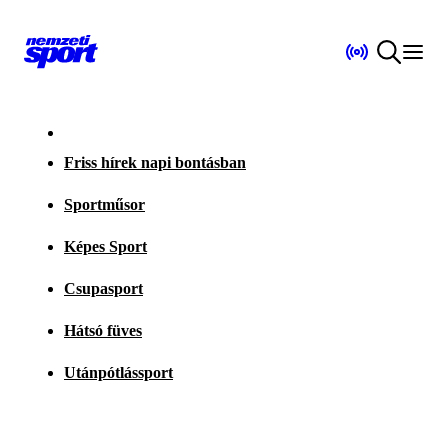
Friss hírek napi bontásban
Sportműsor
Képes Sport
Csupasport
Hátsó füves
Utánpótlássport