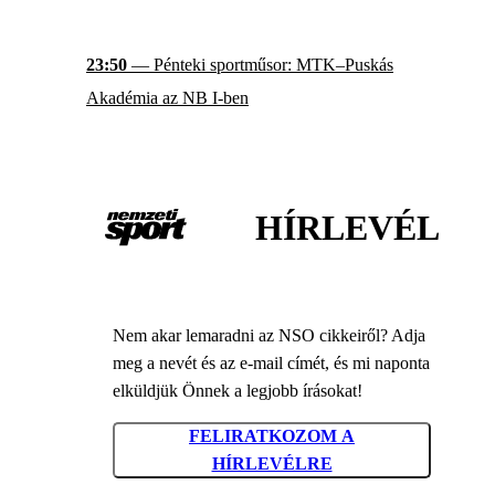
23:50
— Pénteki sportműsor: MTK–Puskás
Akadémia az NB I-ben
HÍRLEVÉL
Nem akar lemaradni az NSO cikkeiről? Adja
meg a nevét és az e-mail címét, és mi naponta
elküldjük Önnek a legjobb írásokat!
FELIRATKOZOM A
HÍRLEVÉLRE