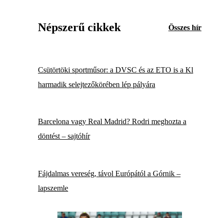
Népszerű cikkek
Összes hír
Csütörtöki sportműsor: a DVSC és az ETO is a Kl
harmadik selejtezőkörében lép pályára
Barcelona vagy Real Madrid? Rodri meghozta a
döntést – sajtóhír
Fájdalmas vereség, távol Európától a Górnik –
lapszemle