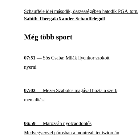
Schauffele idei második, összességében hatodik PGA-tornag
Sahith Theegala
Xander Schauffele
golf
Még több sport
07:51
— Sós Csaba: Milák ilyenkor szokott
nyerni
07:02
— Mezei Szabolcs magával hozta a szerb
mentalitást
06:59
— Marozsán nyolcaddöntős
Medvegyevvel párosban a montreali tenisztornán