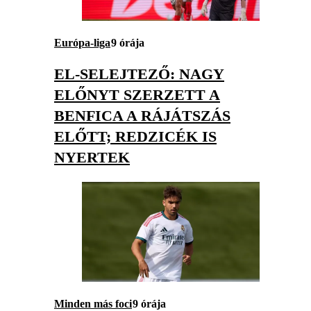
Európa-liga
9 órája
EL-SELEJTEZŐ: NAGY
ELŐNYT SZERZETT A
BENFICA A RÁJÁTSZÁS
ELŐTT; REDZICÉK IS
NYERTEK
Minden más foci
9 órája