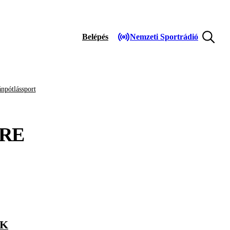
Belépés
Nemzeti Sportrádió
npótlássport
RE
OK