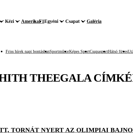
Kézi
Amerika
F1
Egyéni
Csapat
Galéria
Friss hírek napi bontásban
Sportműsor
Képes Sport
Csupasport
Hátsó füves
Utá
HITH THEEGALA
CÍMKÉ
TT, TORNÁT NYERT AZ OLIMPIAI BAJN