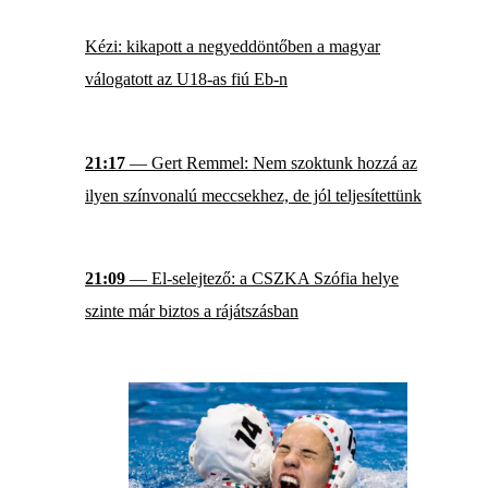
Kézi: kikapott a negyeddöntőben a magyar
válogatott az U18-as fiú Eb-n
21:17
— Gert Remmel: Nem szoktunk hozzá az
ilyen színvonalú meccsekhez, de jól teljesítettünk
21:09
— El-selejtező: a CSZKA Szófia helye
szinte már biztos a rájátszásban