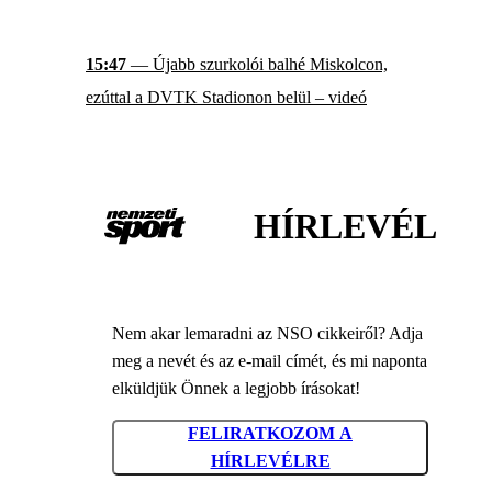
15:47
— Újabb szurkolói balhé Miskolcon,
ezúttal a DVTK Stadionon belül – videó
HÍRLEVÉL
Nem akar lemaradni az NSO cikkeiről? Adja
meg a nevét és az e-mail címét, és mi naponta
elküldjük Önnek a legjobb írásokat!
FELIRATKOZOM A
HÍRLEVÉLRE