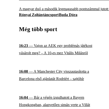
A magyar duó a második legmagasabb pontszámmal jutott be
Rónyai Zoltán
táncsport
Buda Dóra
Még több sport
16:23
— Vajon az AEK egy problémás játékost
vásárolt meg? – A 10-es mez Vitális Milánról
16:08
— A Manchester City visszautasította a
Barcelona első ajánlatát Rodriért – sajtóhír
16:04
— Bár a végén izgulhatott a Bayern
Hongkongban, alapvetően simán verte a Villát