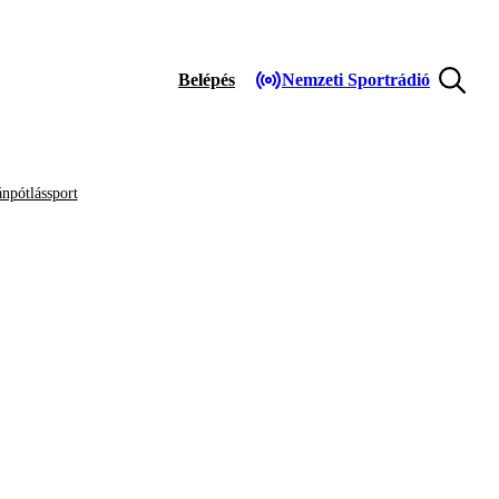
Belépés
Nemzeti Sportrádió
npótlássport