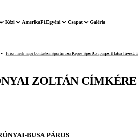
Kézi
Amerika
F1
Egyéni
Csapat
Galéria
Friss hírek napi bontásban
Sportműsor
Képes Sport
Csupasport
Hátsó füves
Utá
NYAI ZOLTÁN
CÍMKÉRE
RÓNYAI-BUSA PÁROS