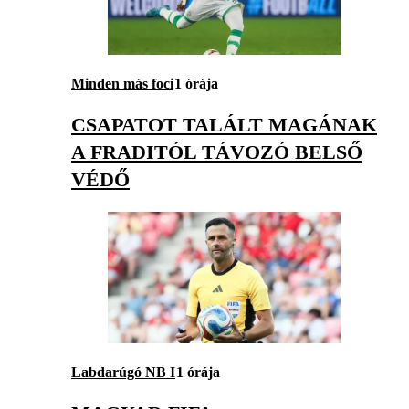
Minden más foci
1 órája
CSAPATOT TALÁLT MAGÁNAK
A FRADITÓL TÁVOZÓ BELSŐ
VÉDŐ
Labdarúgó NB I
1 órája