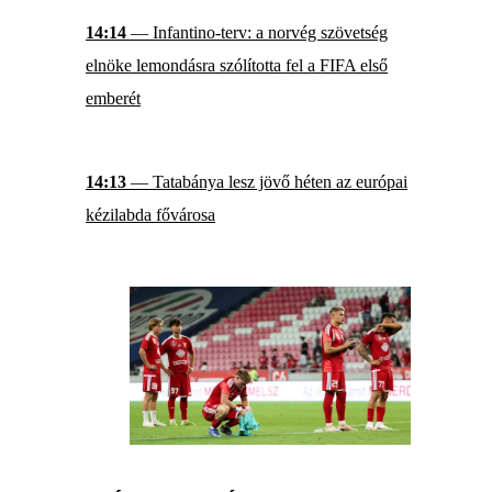
14:14
— Infantino-terv: a norvég szövetség
elnöke lemondásra szólította fel a FIFA első
emberét
14:13
— Tatabánya lesz jövő héten az európai
kézilabda fővárosa