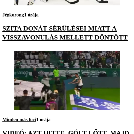
Jégkorong
1 órája
SZITA DONÁT SÉRÜLÉSEI MIATT A
VISSZAVONULÁS MELLETT DÖNTÖTT
Minden más foci
1 órája
VIDEÓ: AZT HITTE, GÓLT LŐTT, MAJD