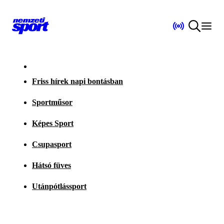
Friss hírek napi bontásban
Sportműsor
Képes Sport
Csupasport
Hátsó füves
Utánpótlássport