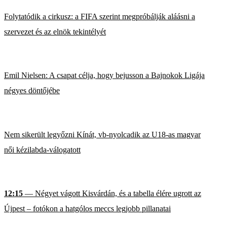
Folytatódik a cirkusz: a FIFA szerint megpróbálják aláásni a
szervezet és az elnök tekintélyét
Emil Nielsen: A csapat célja, hogy bejusson a Bajnokok Ligája
négyes döntőjébe
Nem sikerült legyőzni Kínát, vb-nyolcadik az U18-as magyar
női kézilabda-válogatott
12:15
— Négyet vágott Kisvárdán, és a tabella élére ugrott az
Újpest – fotókon a hatgólos meccs legjobb pillanatai