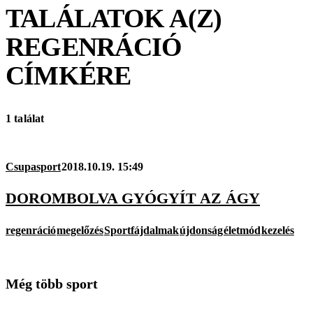
TALÁLATOK A(Z)
REGENRÁCIÓ
CÍMKÉRE
1 találat
Csupasport
2018.10.19. 15:49
DOROMBOLVA GYÓGYÍT AZ ÁGY
regenráció
megelőzés
Sportfájdalmak
újdonság
életmód
kezelés
Még több sport