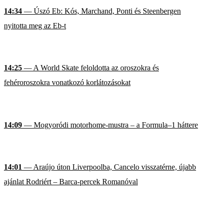
14:34
— Úszó Eb: Kós, Marchand, Ponti és Steenbergen
nyitotta meg az Eb-t
14:25
— A World Skate feloldotta az oroszokra és
fehéroroszokra vonatkozó korlátozásokat
14:09
— Mogyoródi motorhome-mustra – a Formula–1 háttere
14:01
— Araújo úton Liverpoolba, Cancelo visszatérne, újabb
ajánlat Rodriért – Barca-percek Romanóval