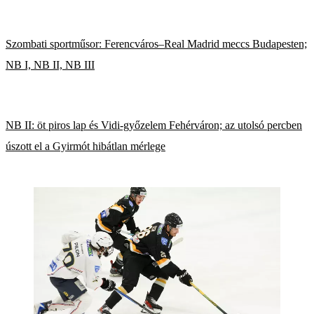
Szombati sportműsor: Ferencváros–Real Madrid meccs Budapesten;
NB I, NB II, NB III
NB II: öt piros lap és Vidi-győzelem Fehérváron; az utolsó percben
úszott el a Gyirmót hibátlan mérlege