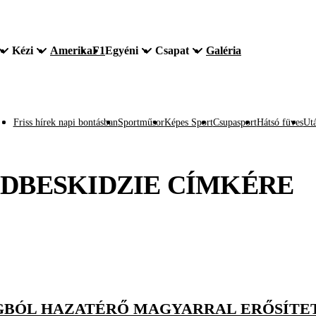
Kézi
Amerika
F1
Egyéni
Csapat
Galéria
Friss hírek napi bontásban
Sportműsor
Képes Sport
Csupasport
Hátsó füves
Utá
DBESKIDZIE
CÍMKÉRE
BÓL HAZATÉRŐ MAGYARRAL ERŐSÍTE