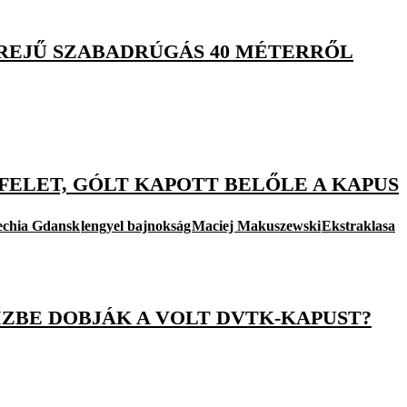
 EREJŰ SZABADRÚGÁS 40 MÉTERRŐL
FELET, GÓLT KAPOTT BELŐLE A KAPUS
echia Gdansk
lengyel bajnokság
Maciej Makuszewski
Ekstraklasa
ZBE DOBJÁK A VOLT DVTK-KAPUST?