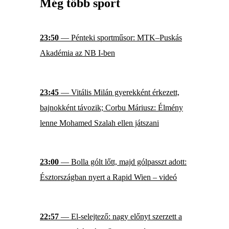
Még több sport
23:50
— Pénteki sportműsor: MTK–Puskás
Akadémia az NB I-ben
23:45
— Vitális Milán gyerekként érkezett,
bajnokként távozik; Corbu Máriusz: Élmény
lenne Mohamed Szalah ellen játszani
23:00
— Bolla gólt lőtt, majd gólpasszt adott:
Észtországban nyert a Rapid Wien – videó
22:57
— El-selejtező: nagy előnyt szerzett a