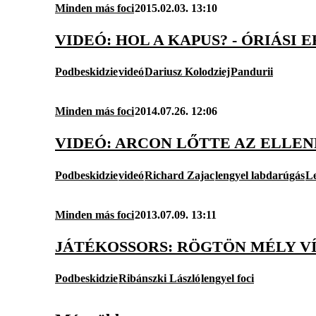
Minden más foci
2015.02.03. 13:10
VIDEÓ: HOL A KAPUS? - ÓRIÁSI
Podbeskidzie
videó
Dariusz Kolodziej
Pandurii
Minden más foci
2014.07.26. 12:06
VIDEÓ: ARCON LŐTTE AZ ELLEN
Podbeskidzie
videó
Richard Zajac
lengyel labdarúgás
L
Minden más foci
2013.07.09. 13:11
JÁTÉKOSSORS: RÖGTÖN MÉLY VÍ
Podbeskidzie
Ribánszki László
lengyel foci