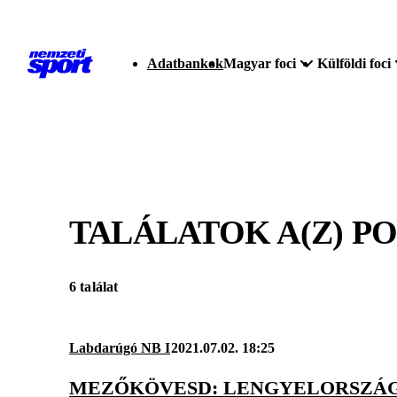
Adatbankok
Magyar foci
Külföldi foci
TALÁLATOK A(Z)
PO
6 találat
Labdarúgó NB I
2021.07.02. 18:25
MEZŐKÖVESD: LENGYELORSZÁG