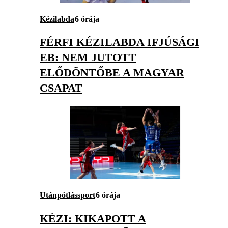
Kézilabda
6 órája
FÉRFI KÉZILABDA IFJÚSÁGI
EB: NEM JUTOTT
ELŐDÖNTŐBE A MAGYAR
CSAPAT
Utánpótlássport
6 órája
KÉZI: KIKAPOTT A