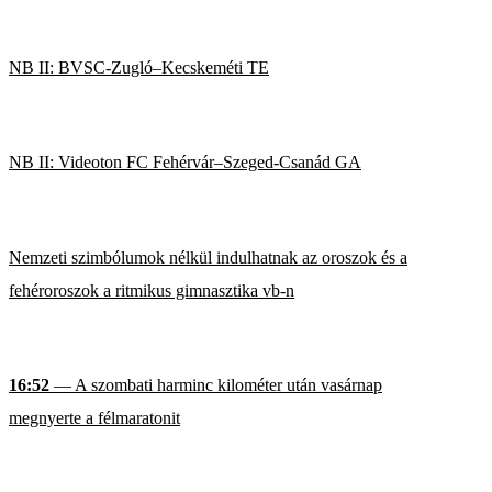
NB II: BVSC-Zugló–Kecskeméti TE
NB II: Videoton FC Fehérvár–Szeged-Csanád GA
Nemzeti szimbólumok nélkül indulhatnak az oroszok és a
fehéroroszok a ritmikus gimnasztika vb-n
16:52
— A szombati harminc kilométer után vasárnap
megnyerte a félmaratonit