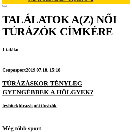
TALÁLATOK A(Z)
NŐI
TÚRÁZÓK
CÍMKÉRE
1 találat
Csupasport
2019.07.18. 15:18
TÚRÁZÁSKOR TÉNYLEG
GYENGÉBBEK A HÖLGYEK?
tévhitek
túrázás
női túrázók
Még több sport