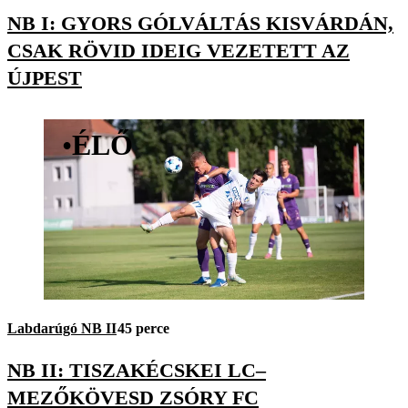
NB I: GYORS GÓLVÁLTÁS KISVÁRDÁN,
CSAK RÖVID IDEIG VEZETETT AZ
ÚJPEST
•
ÉLŐ
Labdarúgó NB II
45 perce
NB II: TISZAKÉCSKEI LC–
MEZŐKÖVESD ZSÓRY FC