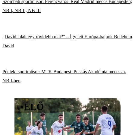
Szombati sportműsor: Ferencváros–Real Madrid meccs Budapesten;
NB I, NB II, NB III
„Dávid talált egy rövidebb utat?” – Így lett Európa-bajnok Betlehem
Dávid
Pénteki sportműsor: MTK Budapest–Puskás Akadémia meccs az
NB I-ben
•
ÉLŐ