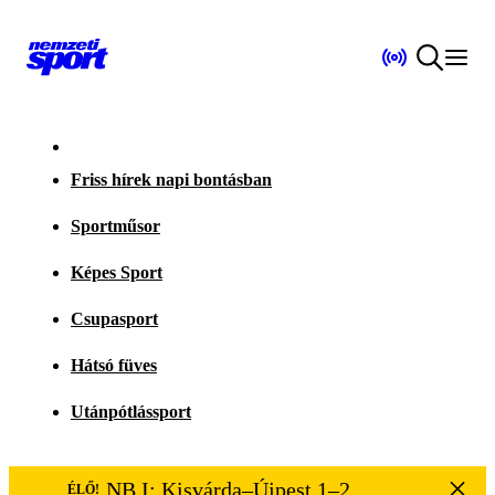
Friss hírek napi bontásban
Sportműsor
Képes Sport
Csupasport
Hátsó füves
Utánpótlássport
NB I: Kisvárda–Újpest 1–2
ÉLŐ!