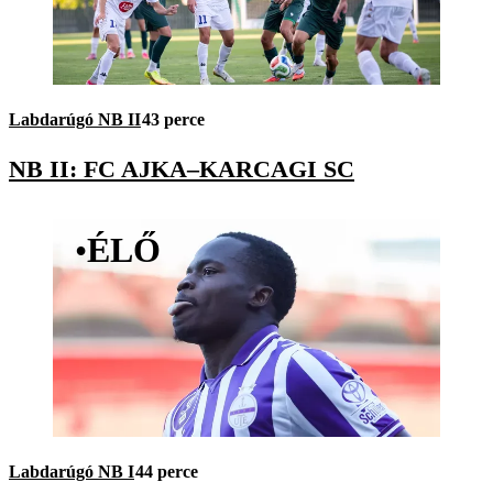
Labdarúgó NB II
43 perce
NB II: FC AJKA–KARCAGI SC
•
ÉLŐ
Labdarúgó NB I
44 perce