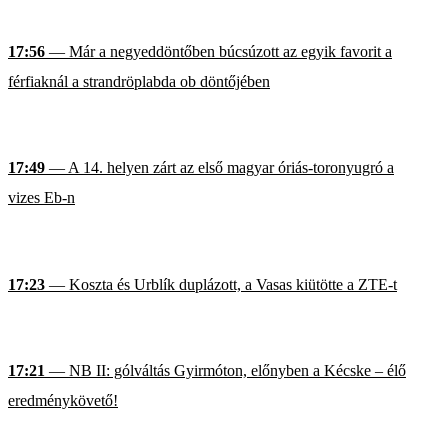
17:56
— Már a negyeddöntőben búcsúzott az egyik favorit a
férfiaknál a strandröplabda ob döntőjében
17:49
— A 14. helyen zárt az első magyar óriás-toronyugró a
vizes Eb-n
17:23
— Koszta és Urblík duplázott, a Vasas kiütötte a ZTE-t
17:21
— NB II: gólváltás Gyirmóton, előnyben a Kécske – élő
eredménykövető!