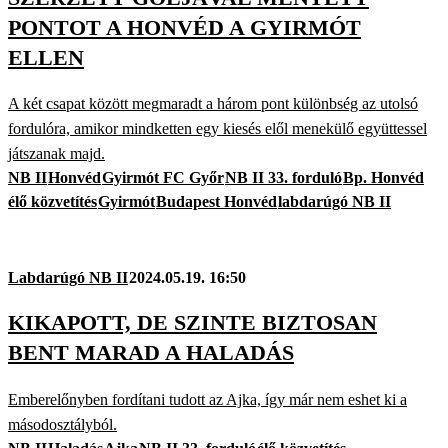
PONTOT A HONVÉD A GYIRMÓT
ELLEN
A két csapat között megmaradt a három pont különbség az utolsó
fordulóra, amikor mindketten egy kiesés elől menekülő együttessel
játszanak majd.
NB II
Honvéd
Gyirmót FC Győr
NB II 33. forduló
Bp. Honvéd
élő közvetítés
Gyirmót
Budapest Honvéd
labdarúgó NB II
Labdarúgó NB II
2024.05.19. 16:50
KIKAPOTT, DE SZINTE BIZTOSAN
BENT MARAD A HALADÁS
Emberelőnyben fordítani tudott az Ajka, így már nem eshet ki a
másodosztályból.