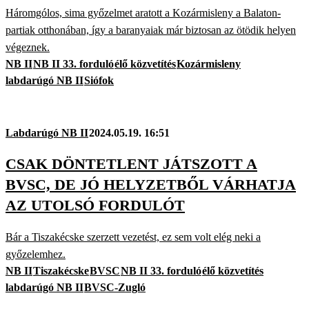
Háromgólos, sima győzelmet aratott a Kozármisleny a Balaton-
partiak otthonában, így a baranyaiak már biztosan az ötödik helyen
végeznek.
NB II
NB II 33. forduló
élő közvetítés
Kozármisleny
labdarúgó NB II
Siófok
Labdarúgó NB II
2024.05.19. 16:51
CSAK DÖNTETLENT JÁTSZOTT A
BVSC, DE JÓ HELYZETBŐL VÁRHATJA
AZ UTOLSÓ FORDULÓT
Bár a Tiszakécske szerzett vezetést, ez sem volt elég neki a
győzelemhez.
NB II
Tiszakécske
BVSC
NB II 33. forduló
élő közvetítés
labdarúgó NB II
BVSC-Zugló