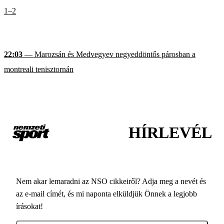
1–2
22:03
— Marozsán és Medvegyev negyeddöntős párosban a
montreali tenisztornán
HÍRLEVÉL
Nem akar lemaradni az NSO cikkeiről? Adja meg a nevét és
az e-mail címét, és mi naponta elküldjük Önnek a legjobb
írásokat!