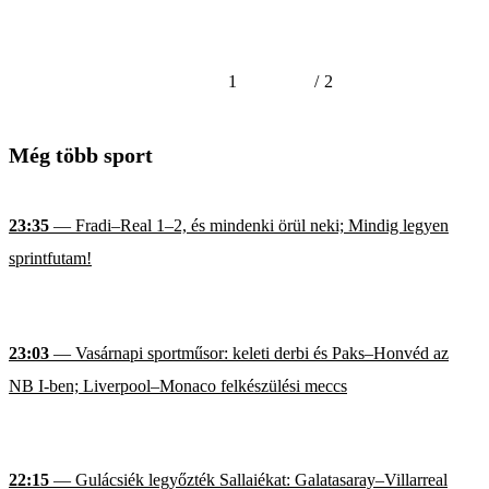
1
/
2
Még több sport
23:35
— Fradi–Real 1–2, és mindenki örül neki; Mindig legyen
sprintfutam!
23:03
— Vasárnapi sportműsor: keleti derbi és Paks–Honvéd az
NB I-ben; Liverpool–Monaco felkészülési meccs
22:15
— Gulácsiék legyőzték Sallaiékat: Galatasaray–Villarreal