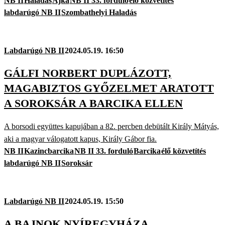
NB II
Haladás
Ajka
NB II 33. forduló
élő közvetítés
labdarúgó NB II
Szombathelyi Haladás
Labdarúgó NB II
2024.05.19. 16:50
GÁLFI NORBERT DUPLÁZOTT,
MAGABIZTOS GYŐZELMET ARATOTT
A SOROKSÁR A BARCIKA ELLEN
A borsodi együttes kapujában a 82. percben debütált Király Mátyás,
aki a magyar válogatott kapus, Király Gábor fia.
NB II
Kazincbarcika
NB II 33. forduló
Barcika
élő közvetítés
labdarúgó NB II
Soroksár
Labdarúgó NB II
2024.05.19. 15:50
A BAJNOK NYÍREGYHÁZA