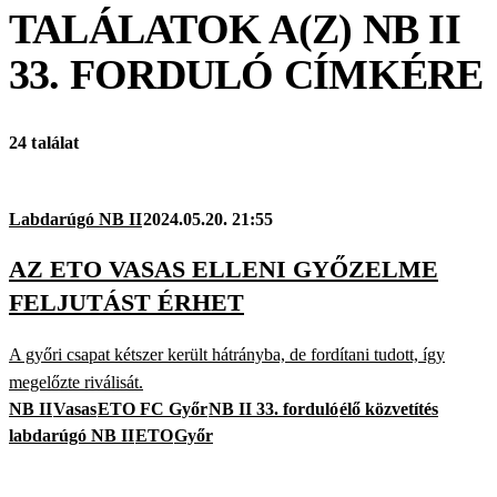
TALÁLATOK A(Z)
NB II
33. FORDULÓ
CÍMKÉRE
24 találat
Labdarúgó NB II
2024.05.20. 21:55
AZ ETO VASAS ELLENI GYŐZELME
FELJUTÁST ÉRHET
A győri csapat kétszer került hátrányba, de fordítani tudott, így
megelőzte riválisát.
NB II
Vasas
ETO FC Győr
NB II 33. forduló
élő közvetítés
labdarúgó NB II
ETO
Győr