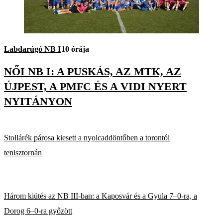
Labdarúgó NB I
10 órája
NŐI NB I: A PUSKÁS, AZ MTK, AZ
ÚJPEST, A PMFC ÉS A VIDI NYERT
NYITÁNYON
Stollárék párosa kiesett a nyolcaddöntőben a torontói
tenisztornán
Három kiütés az NB III-ban: a Kaposvár és a Gyula 7–0-ra, a
Dorog 6–0-ra győzött