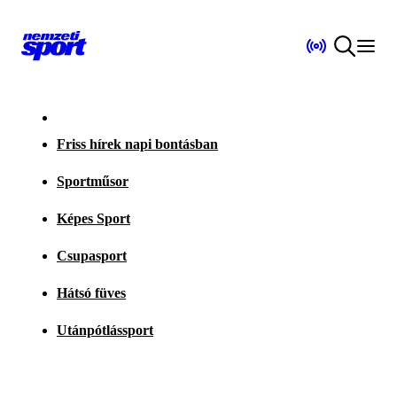
Friss hírek napi bontásban
Sportműsor
Képes Sport
Csupasport
Hátsó füves
Utánpótlássport