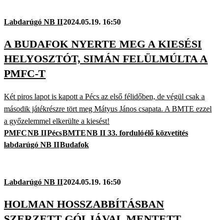
Labdarúgó NB II
2024.05.19. 16:50
A BUDAFOK NYERTE MEG A KIESÉSI
HELYOSZTÓT, SIMÁN FELÜLMÚLTA A
PMFC-T
Két piros lapot is kapott a Pécs az első félidőben, de végül csak a
második játékrészre tört meg Mátyus János csapata. A BMTE ezzel
a győzelemmel elkerülte a kiesést!
PMFC
NB II
Pécs
BMTE
NB II 33. forduló
élő közvetítés
labdarúgó NB II
Budafok
Labdarúgó NB II
2024.05.19. 16:50
HOLMAN HOSSZABBÍTÁSBAN
SZERZETT GÓLJÁVAL MENTETT