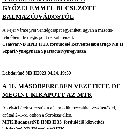
GYŐZELEMMEL BÚCSÚZOTT
BALMAZÚJVÁROSTÓL
A Fejér vármegyei vendégcsapat egyenlített ugyan a második
félidőben, de mégis pont nélkül maradt.
Csákvár
NB II
NB II 33. forduló
élő közvetítés
labdarúgó NB II
Szpari
Nyíregyháza Spartacus
Nyíregyháza
Labdarúgó NB II
2023.04.24. 19:50
A 16. MÁSODPERCBEN VEZETETT, DE
MEGINT KIKAPOTT AZ MTK
A kék-fehérek sorozatban a harmadik meccsüket veszítették el,
ezúttal 2–1-re, otthon a Soroksár ellen.
MTK Budapest
NB II
NB II 33. forduló
élő közvetítés
labdarúgó NB II
Soroksár
MTK