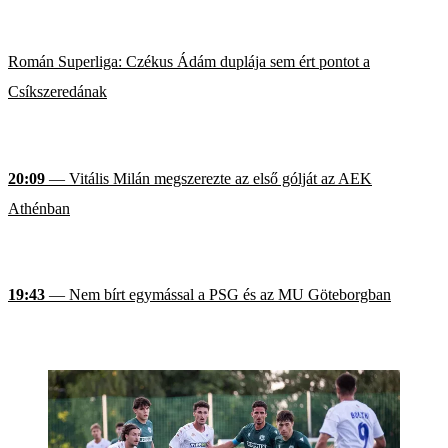
Román Superliga: Czékus Ádám duplája sem ért pontot a
Csíkszeredának
20:09
— Vitális Milán megszerezte az első gólját az AEK
Athénban
19:43
— Nem bírt egymással a PSG és az MU Göteborgban