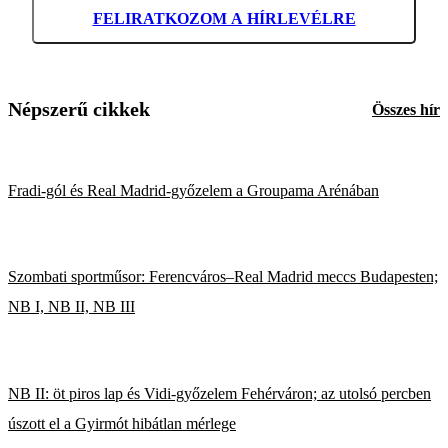
FELIRATKOZOM A HÍRLEVÉLRE
Népszerű cikkek
Összes hír
Fradi-gól és Real Madrid-győzelem a Groupama Arénában
Szombati sportműsor: Ferencváros–Real Madrid meccs Budapesten;
NB I, NB II, NB III
NB II: öt piros lap és Vidi-győzelem Fehérváron; az utolsó percben
úszott el a Gyirmót hibátlan mérlege