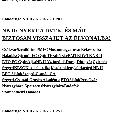
Labdarúgó NB II
2023.04.23. 19:01
NB II: NYERT A DVTK, ÉS MÁR
BIZTOSAN VISSZAJUT AZ ÉLVONALBA!
Csákvár
Szentlőrinc
PMFC
Mosonmagyaróvár
Békéscsaba
Haladás
Gyirmót FC Győr
Tiszakécske
BMTE
DVTK
NB II
ETO FC Győr
Ajka
NB II 33. forduló
Dorog
Diósgyőr
Gyirmót
Szeged
KBSC
Kazincbarcika
Kozármisleny
labdarúgó NB II
BFC Siófok
Szeged-Csanád GA
Szeged-Csanád Grosics Akadémia
ETO
Siófok
Pécs
Óvár
Nyíregyháza Spartacus
Nyíregyháza
Budafok
Szombathelyi Haladás
Labdarúgó NB II
2023.04.23. 16:51