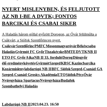
NYERT MISLENYBEN, ÉS FELJUTOTT
AZ NB I-BE A DVTK; FONTOS
BARCIKAI ÉS CSABAI SIKER
A Haladás három góllal győzött Dorogon, az Óvár felülmúlta a
Csákvárt, a Siófok Szentlőrincen nyert.
Csákvár
Szentlőrinc
PMFC
Mosonmagyaróvár
Békéscsaba
Haladás
Gyirmót FC Győr
Tiszakécske
BMTE
DVTK
NB II
ETO FC Győr
Ajka
NB II 33. forduló
Dorog
Diósgyőr
élő eredménykövetés
Gyirmót
Szeged
KBSC
Kazincbarcika
Kozármisleny
labdarúgó NB II
BFC Siófok
Szeged-Csanád GA
Szeged-Csanád Grosics Akadémia
ETO
Siófok
Pécs
Óvár
Nyíregyháza Spartacus
Nyíregyháza
Budafok
Szombathelyi Haladás
Labdarúgó NB II
2023.04.23. 16:50