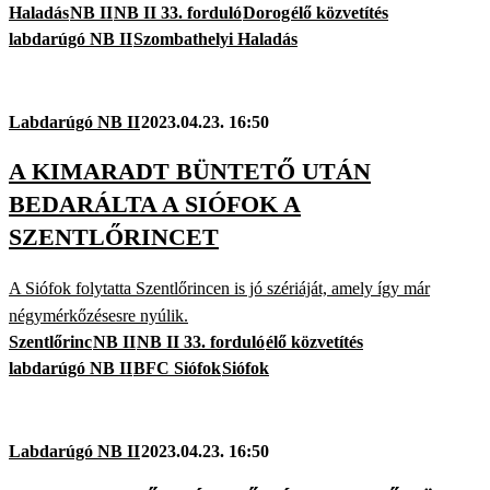
Haladás
NB II
NB II 33. forduló
Dorog
élő közvetítés
labdarúgó NB II
Szombathelyi Haladás
Labdarúgó NB II
2023.04.23. 16:50
A KIMARADT BÜNTETŐ UTÁN
BEDARÁLTA A SIÓFOK A
SZENTLŐRINCET
A Siófok folytatta Szentlőrincen is jó szériáját, amely így már
négymérkőzésesre nyúlik.
Szentlőrinc
NB II
NB II 33. forduló
élő közvetítés
labdarúgó NB II
BFC Siófok
Siófok
Labdarúgó NB II
2023.04.23. 16:50