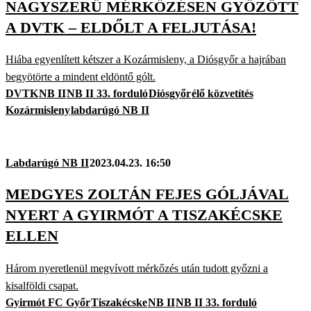
NAGYSZERŰ MÉRKŐZÉSEN GYŐZÖTT
A DVTK – ELDŐLT A FELJUTÁSA!
Hiába egyenlített kétszer a Kozármisleny, a Diósgyőr a hajrában
begyötörte a mindent eldöntő gólt.
DVTK
NB II
NB II 33. forduló
Diósgyőr
élő közvetítés
Kozármisleny
labdarúgó NB II
Labdarúgó NB II
2023.04.23. 16:50
MEDGYES ZOLTÁN FEJES GÓLJÁVAL
NYERT A GYIRMÓT A TISZAKÉCSKE
ELLEN
Három nyeretlenül megvívott mérkőzés után tudott győzni a
kisalföldi csapat.
Gyirmót FC Győr
Tiszakécske
NB II
NB II 33. forduló