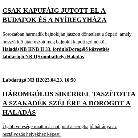
CSAK KAPUFÁIG JUTOTT EL A
BUDAFOK ÉS A NYÍREGYHÁZA
Sorozatban harmadik bajnokiján játszott döntetlent a Szpari, amely
hosszú idő után úszott meg bajnokit kapott gól nélkül.
Haladás
NB II
NB II 33. forduló
Dorog
élő közvetítés
labdarúgó NB II
Szombathelyi Haladás
Labdarúgó NB II
2023.04.23. 16:50
HÁROMGÓLOS SIKERREL TASZÍTOTTA
A SZAKADÉK SZÉLÉRE A DOROGOT A
HALADÁS
Újabb veresége miatt már hat pont a sereghajtó hátránya az
osztályozós helyekhez képest.