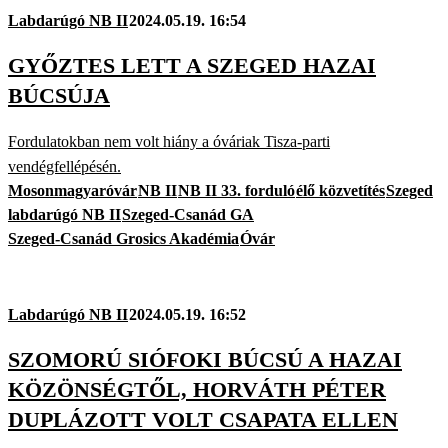
Labdarúgó NB II
2024.05.19. 16:54
GYŐZTES LETT A SZEGED HAZAI
BÚCSÚJA
Fordulatokban nem volt hiány a óváriak Tisza-parti
vendégfellépésén.
Mosonmagyaróvár
NB II
NB II 33. forduló
élő közvetítés
Szeged
labdarúgó NB II
Szeged-Csanád GA
Szeged-Csanád Grosics Akadémia
Óvár
Labdarúgó NB II
2024.05.19. 16:52
SZOMORÚ SIÓFOKI BÚCSÚ A HAZAI
KÖZÖNSÉGTŐL, HORVÁTH PÉTER
DUPLÁZOTT VOLT CSAPATA ELLEN