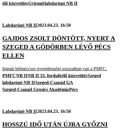
élő közvetítés
Gyirmót
labdarúgó NB II
Labdarúgó NB II
2023.04.23. 16:50
GAJDOS ZSOLT DÖNTÖTT, NYERT A
SZEGED A GÖDÖRBEN LÉVŐ PÉCS
ELLEN
Immár hétmeccses nyeretlenségi sorozatban van a PMFC.
PMFC
NB II
NB II 33. forduló
élő közvetítés
Szeged
labdarúgó NB II
Szeged-Csanád GA
Szeged-Csanád Grosics Akadémia
Pécs
Labdarúgó NB II
2023.04.23. 16:50
HOSSZÚ IDŐ UTÁN ÚJRA GYŐZNI