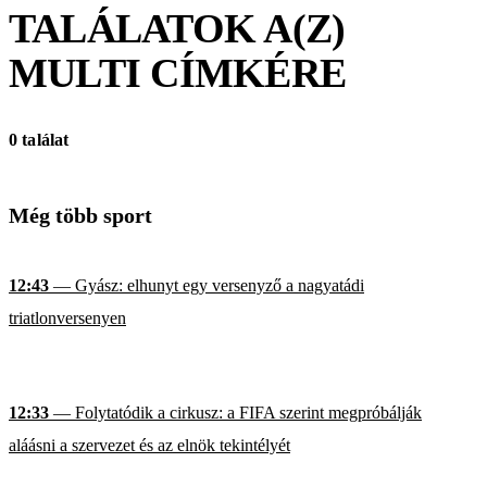
TALÁLATOK A(Z)
MULTI
CÍMKÉRE
0 találat
Még több sport
12:43
— Gyász: elhunyt egy versenyző a nagyatádi
triatlonversenyen
12:33
— Folytatódik a cirkusz: a FIFA szerint megpróbálják
aláásni a szervezet és az elnök tekintélyét