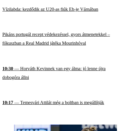
Vízilabda: kezdődik az U20-as fiúk Eb-je Várnában
Pikáns portugál recept védekezéssel, gyors átmenetekkel –
fókuszban a Real Madrid játéka Mourinhóval
10:30
— Horváth Kevinnek van egy álma: jó lenne újra
dobogóra állni
10:17
— Temesvári Attilát még a boltban is megállítják