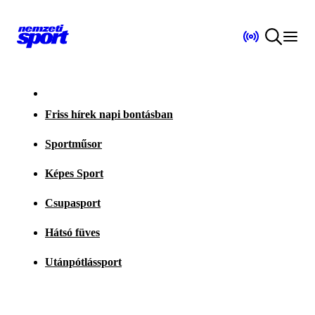
Friss hírek napi bontásban
Sportműsor
Képes Sport
Csupasport
Hátsó füves
Utánpótlássport