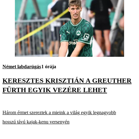
Német labdarúgás
1 órája
KERESZTES KRISZTIÁN A GREUTHER
FÜRTH EGYIK VEZÉRE LEHET
Három érmet szereztek a mieink a világ egyik legnagyobb
hosszú távú kajak-kenu versenyén