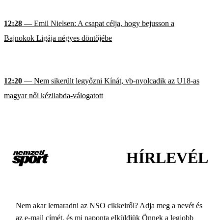
12:28
— Emil Nielsen: A csapat célja, hogy bejusson a
Bajnokok Ligája négyes döntőjébe
12:20
— Nem sikerült legyőzni Kínát, vb-nyolcadik az U18-as
magyar női kézilabda-válogatott
HÍRLEVÉL
Nem akar lemaradni az NSO cikkeiről? Adja meg a nevét és
az e-mail címét, és mi naponta elküldjük Önnek a legjobb