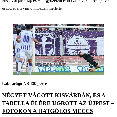
NB II: öt piros lap és Vidi-győzelem Fehérváron; az utolsó percben
úszott el a Gyirmót hibátlan mérlege
Labdarúgó NB I
39 perce
NÉGYET VÁGOTT KISVÁRDÁN, ÉS A
TABELLA ÉLÉRE UGROTT AZ ÚJPEST –
FOTÓKON A HATGÓLOS MECCS