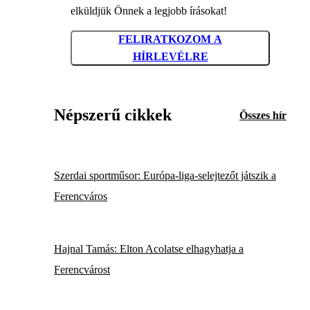
elküldjük Önnek a legjobb írásokat!
FELIRATKOZOM A
HÍRLEVÉLRE
Népszerű cikkek
Összes hír
Szerdai sportműsor: Európa-liga-selejtezőt játszik a
Ferencváros
Hajnal Tamás: Elton Acolatse elhagyhatja a
Ferencvárost