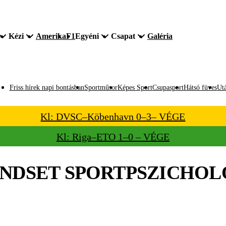
Kézi
Amerika
F1
Egyéni
Csapat
Galéria
Friss hírek napi bontásban
Sportműsor
Képes Sport
Csupasport
Hátsó füves
Utá
Kl: DVSC–Köbenhavn 0–3– VÉGE
Kl: Riga–ETO 1–0 – VÉGE
NDSET SPORTPSZICHOL