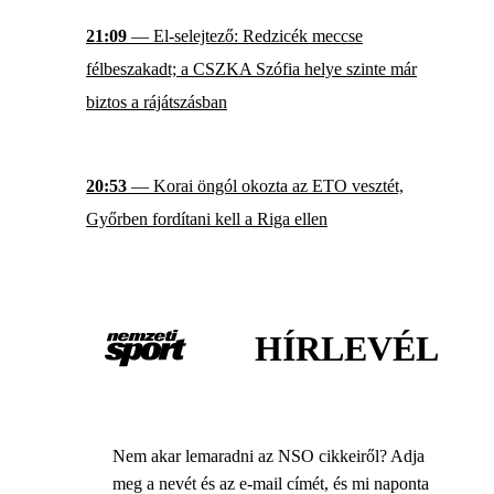
21:09
— El-selejtező: Redzicék meccse
félbeszakadt; a CSZKA Szófia helye szinte már
biztos a rájátszásban
20:53
— Korai öngól okozta az ETO vesztét,
Győrben fordítani kell a Riga ellen
HÍRLEVÉL
Nem akar lemaradni az NSO cikkeiről? Adja
meg a nevét és az e-mail címét, és mi naponta