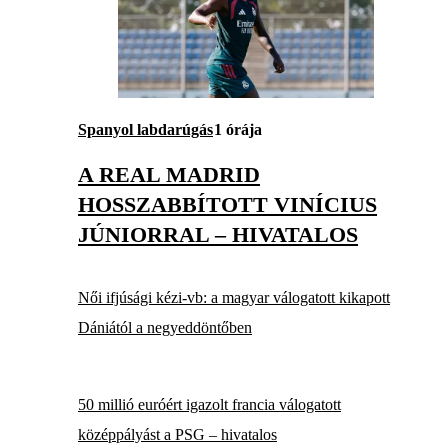
Spanyol labdarúgás
1 órája
A REAL MADRID
HOSSZABBÍTOTT VINÍCIUS
JÚNIORRAL – HIVATALOS
Női ifjúsági kézi-vb: a magyar válogatott kikapott
Dániától a negyeddöntőben
50 millió euróért igazolt francia válogatott
középpályást a PSG – hivatalos