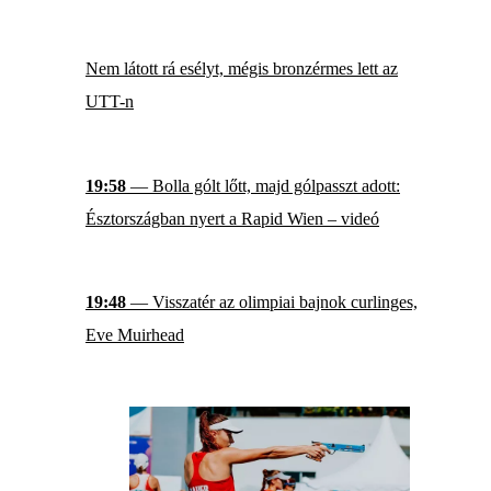
Nem látott rá esélyt, mégis bronzérmes lett az
UTT-n
19:58
— Bolla gólt lőtt, majd gólpasszt adott:
Észtországban nyert a Rapid Wien – videó
19:48
— Visszatér az olimpiai bajnok curlinges,
Eve Muirhead