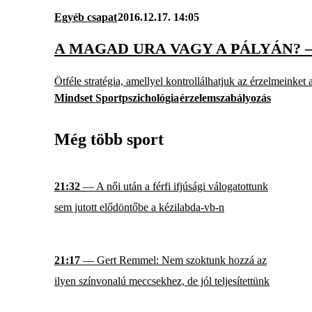
Egyéb csapat
2016.12.17. 14:05
A MAGAD URA VAGY A PÁLYÁN?
Ötféle stratégia, amellyel kontrollálhatjuk az érzelmeinket 
Mindset Sportpszichológia
érzelemszabályozás
Még több sport
21:32
— A női után a férfi ifjúsági válogatottunk
sem jutott elődöntőbe a kézilabda-vb-n
21:17
— Gert Remmel: Nem szoktunk hozzá az
ilyen színvonalú meccsekhez, de jól teljesítettünk