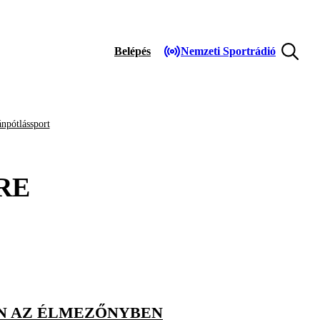
Belépés
Nemzeti Sportrádió
npótlássport
RE
ÁN AZ ÉLMEZŐNYBEN