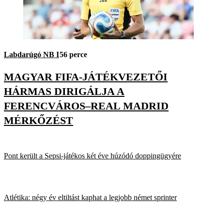
Labdarúgó NB I
56 perce
MAGYAR FIFA-JÁTÉKVEZETŐI
HÁRMAS DIRIGÁLJA A
FERENCVÁROS–REAL MADRID
MÉRKŐZÉST
Pont került a Sepsi-játékos két éve húzódó doppingügyére
Atlétika: négy év eltiltást kaphat a legjobb német sprinter