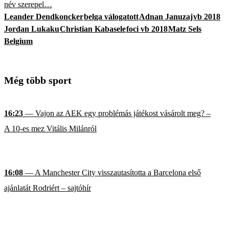
név szerepel…
Leander Dendkoncker
belga válogatott
Adnan Januzaj
vb 2018
Jordan Lukaku
Christian Kabasele
foci vb 2018
Matz Sels
Belgium
Még több sport
16:23
— Vajon az AEK egy problémás játékost vásárolt meg? –
A 10-es mez Vitális Milánról
16:08
— A Manchester City visszautasította a Barcelona első
ajánlatát Rodriért – sajtóhír