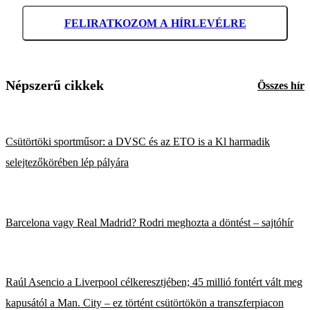
FELIRATKOZOM A HÍRLEVÉLRE
Népszerű cikkek
Összes hír
Csütörtöki sportműsor: a DVSC és az ETO is a Kl harmadik
selejtezőkörében lép pályára
Barcelona vagy Real Madrid? Rodri meghozta a döntést – sajtóhír
Raúl Asencio a Liverpool célkeresztjében; 45 millió fontért vált meg
kapusától a Man. City – ez történt csütörtökön a transzferpiacon