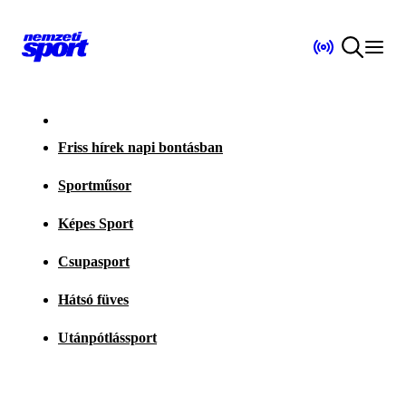
Friss hírek napi bontásban
Sportműsor
Képes Sport
Csupasport
Hátsó füves
Utánpótlássport