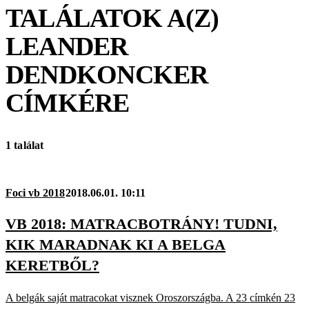
TALÁLATOK A(Z)
LEANDER
DENDKONCKER
CÍMKÉRE
1 találat
Foci vb 2018
2018.06.01. 10:11
VB 2018: MATRACBOTRÁNY! TUDNI,
KIK MARADNAK KI A BELGA
KERETBŐL?
A belgák saját matracokat visznek Oroszországba. A 23 címkén 23