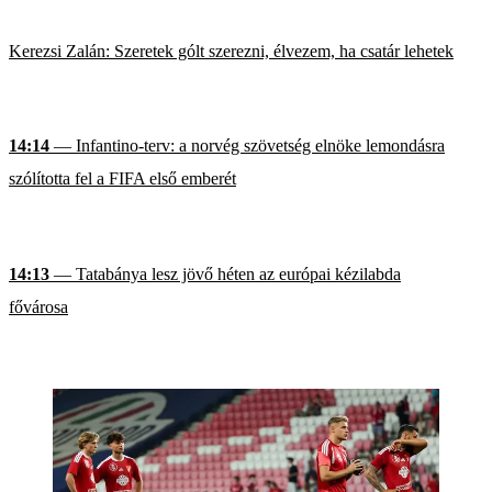
Kerezsi Zalán: Szeretek gólt szerezni, élvezem, ha csatár lehetek
14:14
— Infantino-terv: a norvég szövetség elnöke lemondásra
szólította fel a FIFA első emberét
14:13
— Tatabánya lesz jövő héten az európai kézilabda
fővárosa