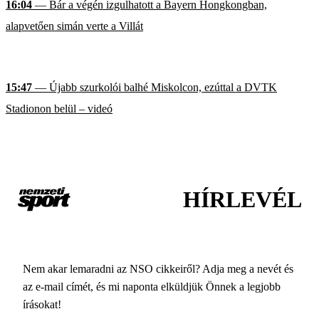
16:04
— Bár a végén izgulhatott a Bayern Hongkongban,
alapvetően simán verte a Villát
15:47
— Újabb szurkolói balhé Miskolcon, ezúttal a DVTK
Stadionon belül – videó
HÍRLEVÉL
Nem akar lemaradni az NSO cikkeiről? Adja meg a nevét és
az e-mail címét, és mi naponta elküldjük Önnek a legjobb
írásokat!