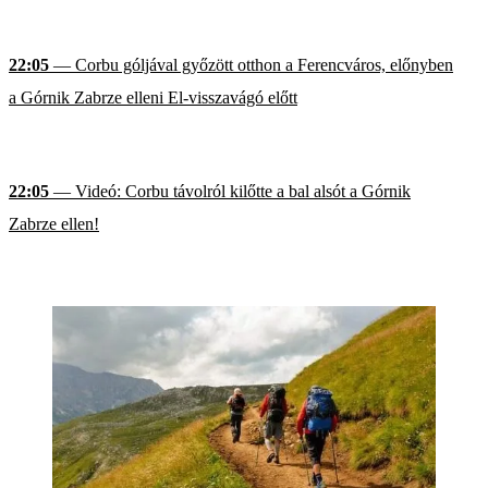
22:05
— Corbu góljával győzött otthon a Ferencváros, előnyben
a Górnik Zabrze elleni El-visszavágó előtt
22:05
— Videó: Corbu távolról kilőtte a bal alsót a Górnik
Zabrze ellen!