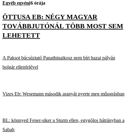
Egyéb egyéni
6 órája
ÖTTUSA EB: NÉGY MAGYAR
TOVÁBBJUTÓNÁL TÖBB MOST SEM
LEHETETT
A Paksot búcsúztató Panathinaikosz nem bírt hazai pályán
bolgár ellenfelével
Vizes Eb: Wesemann második aranyát nyerte meg műugrásban
BL: könnyed Fener-siker a Sturm ellen, egygólos hátrányban a
Sabah