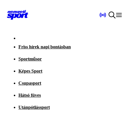
Friss hírek napi bontásban
Sportműsor
Képes Sport
Csupasport
Hátsó füves
Utánpótlássport