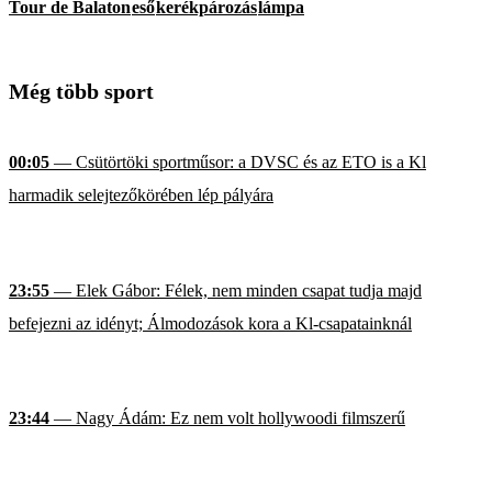
Tour de Balaton
eső
kerékpározás
lámpa
Még több sport
00:05
— Csütörtöki sportműsor: a DVSC és az ETO is a Kl
harmadik selejtezőkörében lép pályára
23:55
— Elek Gábor: Félek, nem minden csapat tudja majd
befejezni az idényt; Álmodozások kora a Kl-csapatainknál
23:44
— Nagy Ádám: Ez nem volt hollywoodi filmszerű