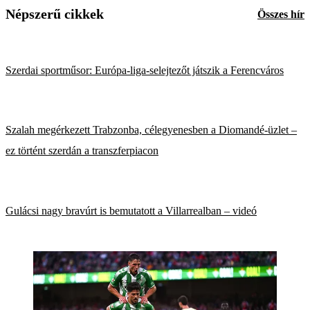
Népszerű cikkek
Összes hír
Szerdai sportműsor: Európa-liga-selejtezőt játszik a Ferencváros
Szalah megérkezett Trabzonba, célegyenesben a Diomandé-üzlet –
ez történt szerdán a transzferpiacon
Gulácsi nagy bravúrt is bemutatott a Villarrealban – videó