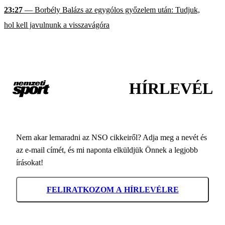
23:27
— Borbély Balázs az egygólos győzelem után: Tudjuk,
hol kell javulnunk a visszavágóra
HÍRLEVÉL
Nem akar lemaradni az NSO cikkeiről? Adja meg a nevét és
az e-mail címét, és mi naponta elküldjük Önnek a legjobb
írásokat!
FELIRATKOZOM A HÍRLEVÉLRE