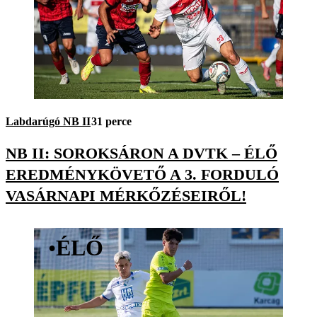
Labdarúgó NB II
31 perce
NB II: SOROKSÁRON A DVTK – ÉLŐ
EREDMÉNYKÖVETŐ A 3. FORDULÓ
VASÁRNAPI MÉRKŐZÉSEIRŐL!
•
ÉLŐ