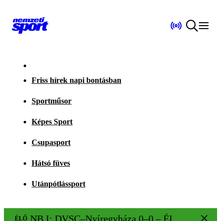
Friss hírek napi bontásban
Sportműsor
Képes Sport
Csupasport
Hátsó füves
Utánpótlássport
NB I: DVSC–Nyíregyháza 0–0 – ÉLŐ!
ÉLŐ