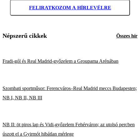
FELIRATKOZOM A HÍRLEVÉLRE
Népszerű cikkek
Összes hír
Fradi-gól és Real Madrid-győzelem a Groupama Arénában
Szombati sportműsor: Ferencváros–Real Madrid meccs Budapesten;
NB I, NB II, NB III
NB II: öt piros lap és Vidi-győzelem Fehérváron; az utolsó percben
úszott el a Gyirmót hibátlan mérlege