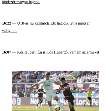
ötödször magyar bajnok
16:22
— U18-as fiú kézilabda Eb: hatodik lett a magyar
válogatott
16:07
— Kós Hubert: Én is Kós Huberttől várnám az érmeket