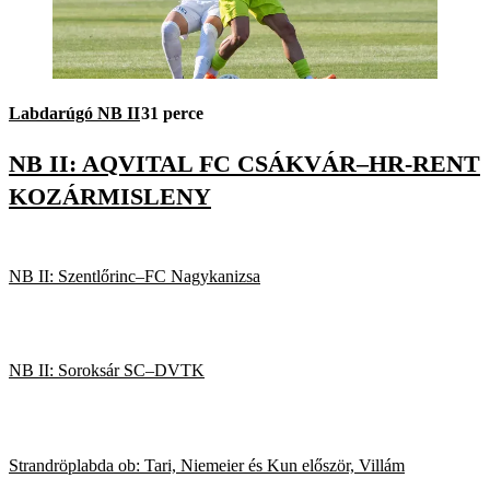
Labdarúgó NB II
31 perce
NB II: AQVITAL FC CSÁKVÁR–HR-RENT
KOZÁRMISLENY
NB II: Szentlőrinc–FC Nagykanizsa
NB II: Soroksár SC–DVTK
Strandröplabda ob: Tari, Niemeier és Kun először, Villám