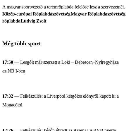
A magyar sportvezető a teremröplabda felelőse lesz a szervezetnél.
Közép-európai Röplabdaszövetség
Magyar Röplabdaszövetség
röplabda
Ludvig Zsolt
Még több sport
17:50
— Lesgólt már szerzett a Loki – Debrecen–Nyíregyháza
az NB I-ben
17:32
— Felkészülés: a Liverpool kétgólos előnyről kapott ki a
Monacótól
17:26
— Felkészülés: későn ébredt az Arsenal, a BVB nyerte