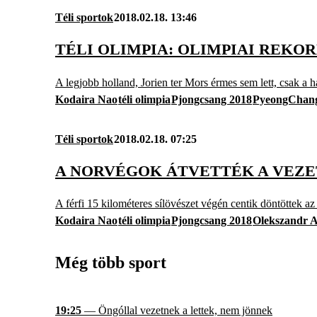
Téli sportok
2018.02.18. 13:46
TÉLI OLIMPIA: OLIMPIAI REKO
A legjobb holland, Jorien ter Mors érmes sem lett, csak a h
Kodaira Nao
téli olimpia
Pjongcsang 2018
PyeongChan
Téli sportok
2018.02.18. 07:25
A NORVÉGOK ÁTVETTÉK A VEZE
A férfi 15 kilométeres sílövészet végén centik döntöttek az
Kodaira Nao
téli olimpia
Pjongcsang 2018
Olekszandr 
Még több sport
19:25
— Öngóllal vezetnek a lettek, nem jönnek