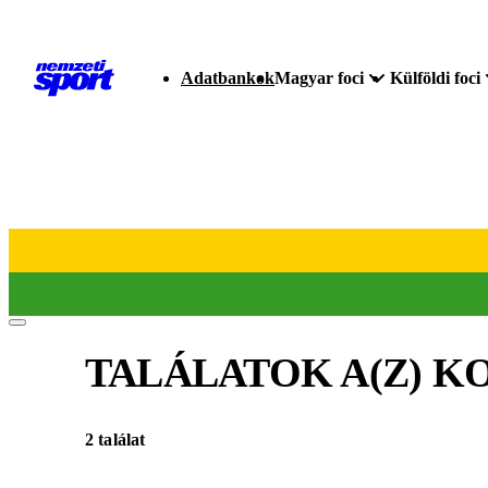
Adatbankok
Magyar foci
Külföldi foci
TALÁLATOK A(Z)
KO
2 találat