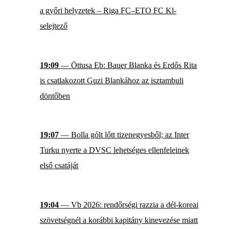
a győri helyzetek – Riga FC–ETO FC Kl-
selejtező
19:09
— Öttusa Eb: Bauer Blanka és Erdős Rita
is csatlakozott Guzi Blankához az isztambuli
döntőben
19:07
— Bolla gólt lőtt tizenegyesből; az Inter
Turku nyerte a DVSC lehetséges ellenfeleinek
első csatáját
19:04
— Vb 2026: rendőrségi razzia a dél-koreai
szövetségnél a korábbi kapitány kinevezése miatt