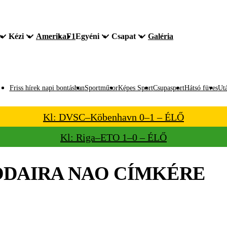
Kézi
Amerika
F1
Egyéni
Csapat
Galéria
Friss hírek napi bontásban
Sportműsor
Képes Sport
Csupasport
Hátsó füves
Utá
Kl: DVSC–Köbenhavn 0–1 – ÉLŐ
Kl: Riga–ETO 1–0 – ÉLŐ
DAIRA NAO
CÍMKÉRE