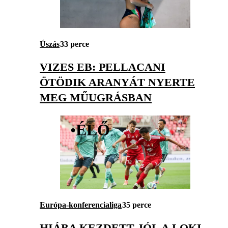
Úszás
33 perce
VIZES EB: PELLACANI
ÖTÖDIK ARANYÁT NYERTE
MEG MŰUGRÁSBAN
•
ÉLŐ
Európa-konferencialiga
35 perce
HIÁBA KEZDETT JÓL A LOKI,