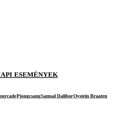
NAPI ESEMÉNYEK
ourcade
Pjongcsang
Samsal Dalibor
Oystein Braaten