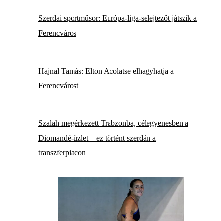
Szerdai sportműsor: Európa-liga-selejtezőt játszik a
Ferencváros
Hajnal Tamás: Elton Acolatse elhagyhatja a
Ferencvárost
Szalah megérkezett Trabzonba, célegyenesben a
Diomandé-üzlet – ez történt szerdán a
transzferpiacon