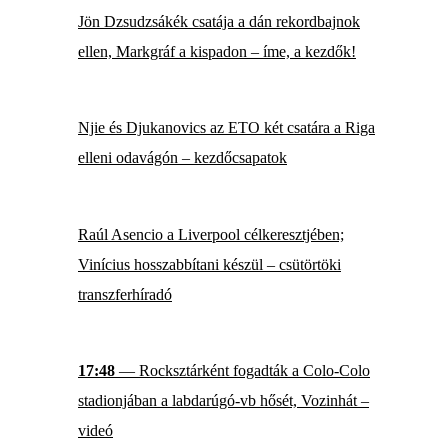
Jön Dzsudzsákék csatája a dán rekordbajnok
ellen, Markgráf a kispadon – íme, a kezdők!
Njie és Djukanovics az ETO két csatára a Riga
elleni odavágón – kezdőcsapatok
Raúl Asencio a Liverpool célkeresztjében;
Vinícius hosszabbítani készül – csütörtöki
transzferhíradó
17:48
— Rocksztárként fogadták a Colo-Colo
stadionjában a labdarúgó-vb hősét, Vozinhát –
videó