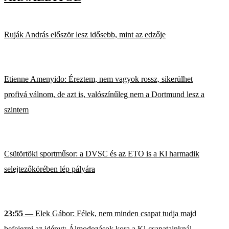
Ruják András először lesz idősebb, mint az edzője
Etienne Amenyido: Éreztem, nem vagyok rossz, sikerülhet
profivá válnom, de azt is, valószínűleg nem a Dortmund lesz a
szintem
Csütörtöki sportműsor: a DVSC és az ETO is a Kl harmadik
selejtezőkörében lép pályára
23:55
— Elek Gábor: Félek, nem minden csapat tudja majd
befejezni az idényt; Álmodozások kora a Kl-csapatainknál