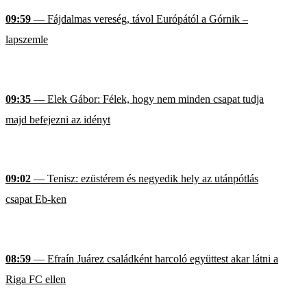
09:59
— Fájdalmas vereség, távol Európától a Górnik –
lapszemle
09:35
— Elek Gábor: Félek, hogy nem minden csapat tudja
majd befejezni az idényt
09:02
— Tenisz: ezüstérem és negyedik hely az utánpótlás
csapat Eb-ken
08:59
— Efraín Juárez családként harcoló együttest akar látni a
Riga FC ellen