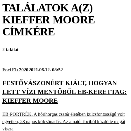
TALÁLATOK A(Z)
KIEFFER MOORE
CÍMKÉRE
2 találat
Foci Eb 2020
2021.06.12. 08:52
FESTŐVÁSZONÉRT KIÁLT, HOGYAN
LETT VÍZI MENTŐBŐL EB-KERETTAG:
KIEFFER MOORE
EB-PORTRÉK. A hórihorgas csatár életében kulcsfontosságú volt
egyetlen, 28 napos kölcsönadás. Az amatőr fociból küzdötte magát
vissza.