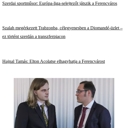
Szerdai sportműsor: Európa-liga-selejtezőt játszik a Ferencváros
Szalah megérkezett Trabzonba, célegyenesben a Diomandé-üzlet –
ez történt szerdán a transzferpiacon
Hajnal Tamás: Elton Acolatse elhagyhatja a Ferencvárost