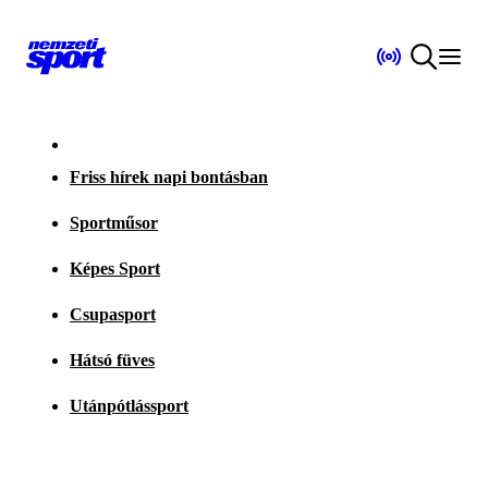
Friss hírek napi bontásban
Sportműsor
Képes Sport
Csupasport
Hátsó füves
Utánpótlássport