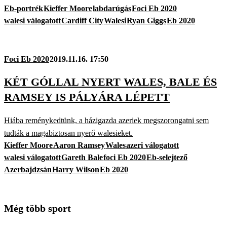
Eb-portrék
Kieffer Moore
labdarúgás
Foci Eb 2020
walesi válogatott
Cardiff City
Walesi
Ryan Giggs
Eb 2020
Foci Eb 2020
2019.11.16. 17:50
KÉT GÓLLAL NYERT WALES, BALE ÉS
RAMSEY IS PÁLYÁRA LÉPETT
Hiába reménykedtünk, a házigazda azeriek megszorongatni sem
tudták a magabiztosan nyerő walesieket.
Kieffer Moore
Aaron Ramsey
Wales
azeri válogatott
walesi válogatott
Gareth Bale
foci Eb 2020
Eb-selejtező
Azerbajdzsán
Harry Wilson
Eb 2020
Még több sport