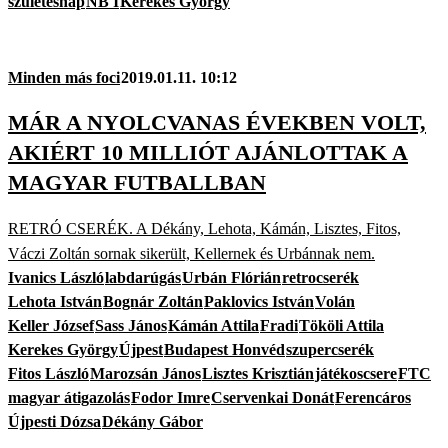
születésnap
NB I
Kerekes György
Minden más foci
2019.01.11. 10:12
MÁR A NYOLCVANAS ÉVEKBEN VOLT,
AKIÉRT 10 MILLIÓT AJÁNLOTTAK A
MAGYAR FUTBALLBAN
RETRÓ CSERÉK. A Dékány, Lehota, Kámán, Lisztes, Fitos,
Váczi Zoltán sornak sikerült, Kellernek és Urbánnak nem.
Ivanics László
labdarúgás
Urbán Flórián
retrocserék
Lehota István
Bognár Zoltán
Paklovics István
Volán
Keller József
Sass János
Kámán Attila
Fradi
Tököli Attila
Kerekes György
Újpest
Budapest Honvéd
szupercserék
Fitos László
Marozsán János
Lisztes Krisztián
játékoscsere
FTC
magyar átigazolás
Fodor Imre
Cservenkai Donát
Ferencáros
Újpesti Dózsa
Dékány Gábor