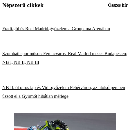
Népszerű cikkek
Összes hír
Fradi-gól és Real Madrid-győzelem a Groupama Arénában
Szombati sportműsor: Ferencváros–Real Madrid meccs Budapesten;
NB I, NB II, NB III
NB II: öt piros lap és Vidi-győzelem Fehérváron; az utolsó percben
úszott el a Gyirmót hibátlan mérlege