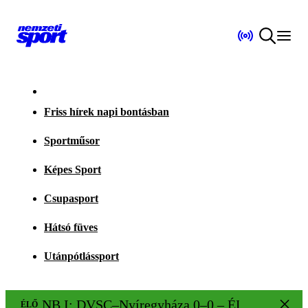
Friss hírek napi bontásban
Sportműsor
Képes Sport
Csupasport
Hátsó füves
Utánpótlássport
NB I: DVSC–Nyíregyháza 0–0 – ÉLŐ!
ÉLŐ