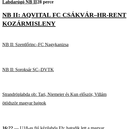
Labdarúgó NB II
28 perce
NB II: AQVITAL FC CSÁKVÁR–HR-RENT
KOZÁRMISLENY
NB II: Szentlőrinc–FC Nagykanizsa
NB II: Soroksár SC–DVTK
Strandröplabda ob: Tari, Niemeier és Kun először, Villám
ötödször magyar bajnok
16:22
— U18-as fiú kézilabda Eb: hatodik lett a magyar