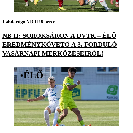
Labdarúgó NB II
28 perce
NB II: SOROKSÁRON A DVTK – ÉLŐ
EREDMÉNYKÖVETŐ A 3. FORDULÓ
VASÁRNAPI MÉRKŐZÉSEIRŐL!
•
ÉLŐ