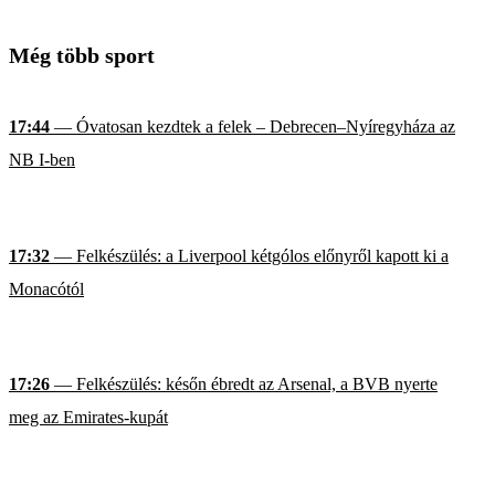
Még több sport
17:44
— Óvatosan kezdtek a felek – Debrecen–Nyíregyháza az
NB I-ben
17:32
— Felkészülés: a Liverpool kétgólos előnyről kapott ki a
Monacótól
17:26
— Felkészülés: későn ébredt az Arsenal, a BVB nyerte
meg az Emirates-kupát